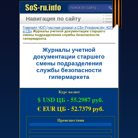
Навигация по сайту
Главная»
ЧОП (частная охрана) и СБ»
Руководству ЧОП
и СБ»
Журналы учетной документации старшего
смены подразделения службы безопасности
гипермаркета
Журналы учетной
документации старшего
смены подразделения
службы безопасности
гипермаркета
Курс валют
$ USD ЦБ -
55.2987 руб.
€ EUR ЦБ -
52.7379 руб.
Происшествия