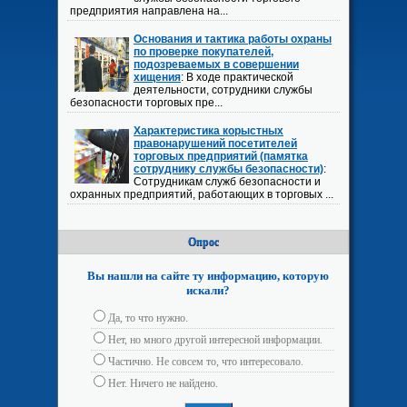
предприятия направлена на...
Основания и тактика работы охраны
по проверке покупателей,
подозреваемых в совершении
хищения
: В ходе практической
деятельности, сотрудники службы
безопасности торговых пре...
Характеристика корыстных
правонарушений посетителей
торговых предприятий (памятка
сотруднику службы безопасности)
:
Сотрудникам служб безопасности и
охранных предприятий, работающих в торговых ...
Опрос
Вы нашли на сайте ту информацию, которую
искали?
Да, то что нужно.
Нет, но много другой интересной информации.
Частично. Не совсем то, что интересовало.
Нет. Ничего не найдено.