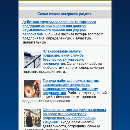
Самые свежие материалы раздела:
Действия службы безопасности торгового
предприятия при выявлении фактов
неумышленного причинения ущерба
персоналом
: В общем массиве потерь торгового
предприятия, определенную, и зачастую,
значительную ...
Планирование работы
подразделения службы
безопасности торгового
предприятия
: Организация работы
любого структурного подразделения
торгового предприятия, д...
Тактика работы с покупателями,
совершившими хищение по
компенсации ущерба торговому
предприятию
: Работа подразделений
службы безопасности торгового
предприятия направлена на...
Основания и тактика работы охраны
по проверке покупателей,
подозреваемых в совершении
хищения
: В ходе практической
деятельности, сотрудники службы