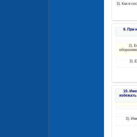
3). Как в с
9. При
2). 
обороняющ
3). 
10. Им
избежать
3). Им