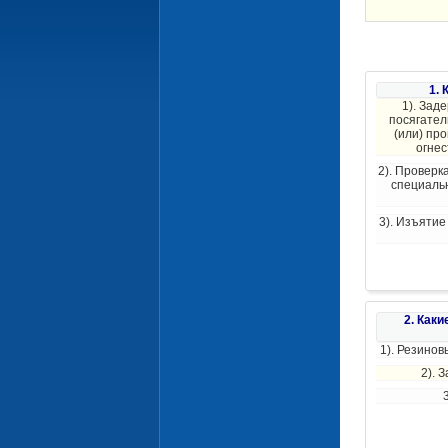
1.
1). Зад
посягател
(или) пр
огнес
2). Проверк
специальн
3). Изъятие
2. Как
1). Резинов
2). 