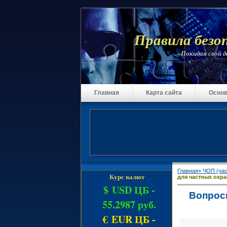
Правила безо
«Покидая свой до
Главная
Карта сайта
Основ
Главная»
ЧОП (час
Курс валют
для частных охра
$ USD ЦБ -
Вопрос
55.2987 руб.
€ EUR ЦБ -