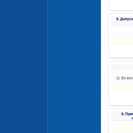
6. Допус
2). Во в
8. Пр