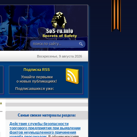
Воскресенье, 9 августа 2026
Подписка RSS
Узнайте первыми
о новых публикациях!
Подписавшихся уже:
а
Самые свежие материалы раздела:
Действия службы безопасности
торгового предприятия при выявлении
фактов неумышленного причинения
ущерба персоналом
: В общем массиве