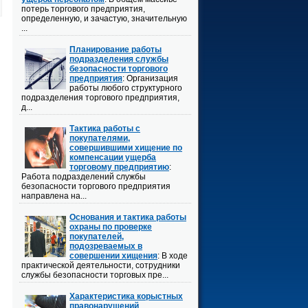
потерь торгового предприятия,
определенную, и зачастую, значительную
...
Планирование работы
подразделения службы
безопасности торгового
предприятия
: Организация
работы любого структурного
подразделения торгового предприятия,
д...
Тактика работы с
покупателями,
совершившими хищение по
компенсации ущерба
торговому предприятию
:
Работа подразделений службы
безопасности торгового предприятия
направлена на...
Основания и тактика работы
охраны по проверке
покупателей,
подозреваемых в
совершении хищения
: В ходе
практической деятельности, сотрудники
службы безопасности торговых пре...
Характеристика корыстных
правонарушений