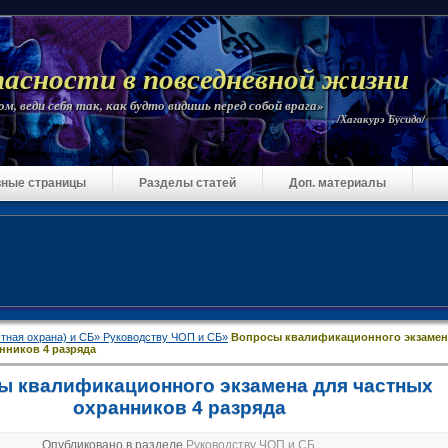
пасности в повседневной жизни
м, веди себя так, как будто видишь перед собой врага»
/Хагакурэ Бусидо/
ные страницы
Разделы статей
Доп. материалы
тная охрана) и СБ»
Руководству ЧОП и СБ»
Вопросы квалификационного экзамен
нников 4 разряда
ы квалификационного экзамена для частных
охранников 4 разряда
Опубликовано в разделе
Руководству ЧОП и СБ