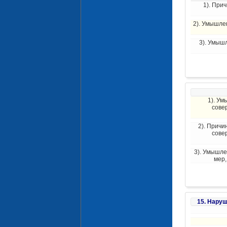
1). При
2). Умышле
3). Умыш
1). Ум
сове
2). Причи
сове
3). Умышле
мер,
15. Наруш