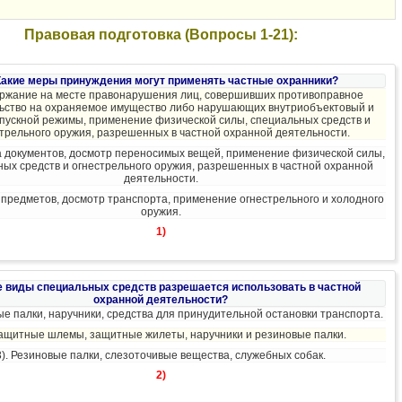
Правовая подготовка (Вопросы 1-21):
 Какие меры принуждения могут применять частные охранники?
ержание на месте правонарушения лиц, совершивших противоправное
ьство на охраняемое имущество либо нарушающих внутриобъектовый и
опускной режимы, применение физической силы, специальных средств и
трельного оружия, разрешенных в частной охранной деятельности.
а документов, досмотр переносимых вещей, применение физической силы,
ых средств и огнестрельного оружия, разрешенных в частной охранной
деятельности.
 предметов, досмотр транспорта, применение огнестрельного и холодного
оружия.
1)
ие виды специальных средств разрешается использовать в частной
охранной деятельности?
ые палки, наручники, средства для принудительной остановки транспорта.
Защитные шлемы, защитные жилеты, наручники и резиновые палки.
3). Резиновые палки, слезоточивые вещества, служебных собак.
2)