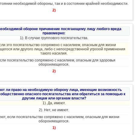
остоянии необходимой обороны, так и в состоянии крайней необходимости.
2)
 необходимой обороне причинение посягающему лицу любого вреда
правомерно:
1). В случае группового посягательства.
Если это посягательство сопряжено с насилием, опасным для жизни
егося или другого лица, либо с непосредственной угрозой применения
такого насилия.
Если посягательство сопряжено с насилием, опасным для здоровья
обороняющегося.
2)
еют ли право на необходимую оборону лица, имеющие возможность
 общественно опасного посягательства или обратиться за помощью к
другим лицам или органам власти?
1). Да, имеют.
2). Нет, не имеют.
еют, если посягательство сопряжено с насилием, опасным для жизни
обороняющегося.
1)