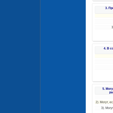
3. П
4. В 
5. Мог
ра
2). Могут, 
3). Мог