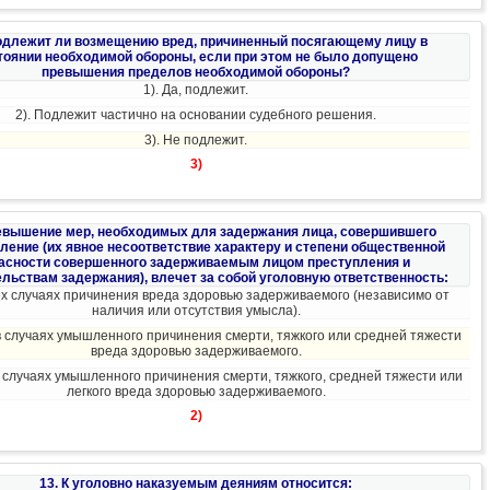
Подлежит ли возмещению вред, причиненный посягающему лицу в
тоянии необходимой обороны, если при этом не было допущено
превышения пределов необходимой обороны?
1). Да, подлежит.
2). Подлежит частично на основании судебного решения.
3). Не подлежит.
3)
евышение мер, необходимых для задержания лица, совершившего
ление (их явное несоответствие характеру и степени общественной
асности совершенного задерживаемым лицом преступления и
ельствам задержания), влечет за собой уголовную ответственность:
сех случаях причинения вреда здоровью задерживаемого (независимо от
наличия или отсутствия умысла).
 в случаях умышленного причинения смерти, тяжкого или средней тяжести
вреда здоровью задерживаемого.
 в случаях умышленного причинения смерти, тяжкого, средней тяжести или
легкого вреда здоровью задерживаемого.
2)
13. К уголовно наказуемым деяниям относится: