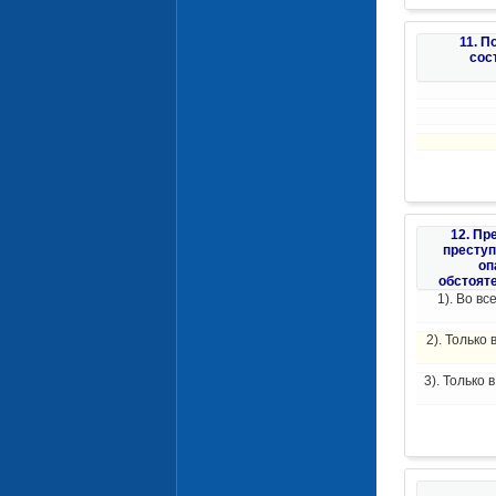
11. 
сос
12. Пр
преступ
оп
обстоят
1). Во в
2). Только
3). Только