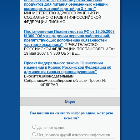
N 15-3/691-04 "О рекомендуемых наборах
продуктов для питания беременных женщин,
кормящих матерей и детей до 3-х лет"
:
МИНИСТЕРСТВО ЗДРАВООХРАНЕНИЯ И
СОЦИАЛЬНОГО РАЗВИТИЯРОССИЙСКОЙ
ФЕДЕРАЦИИ ПИСЬМО...
Постановление Правительства РФ от 19.05.2007
N 300 "Об утверждении перечня заболеваний,
препятствующих исполнению обязанностей
частного охранника"
: ПРАВИТЕЛЬСТВО
РОССИЙСКОЙ ФЕДЕРАЦИИ ПОСТАНОВЛЕНИЕот
19 мая 2007 г. N 300 ОБ УТВЕ...
Проект Федерального закона "О внесении
изменений в Кодекс Российской Федерации об
административных правонарушениях"
:
ВноситсяЗаконодательным
СобраниемНовосибирской области Проект №
_______ ФЕДЕРАЛ...
Опрос
Вы нашли на сайте ту информацию, которую
искали?
Да, то что нужно.
Нет, но много другой интересной информации.