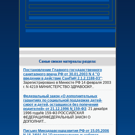
Самые свежие материалы раздела:
Постановление Главного государственного
санитарного врача РФ от 30.01.2003 N 4 "О
введении в действие СанПиН 2.1.2.1188-03"
:
Зарегистрировано в Минюсте РФ 14 февраля 2003
г. N 4219 МИНИСТЕРСТВО ЗДРАВООХР...
Федеральный закон «О дополнительных
гарантиях по социальной поддержке детей-
сирот и детей, оставшихся без попечения
родителей» от 21.12.1996 N 159-ФЗ
: 21 декабря
1996 года№ 159-ФЗ РОССИЙСКАЯ
ФЕДЕРАЦИЯФЕДЕРАЛЬНЫЙ ЗАКОН О
ДОПОЛНИТ...
Письмо Минздравсоцразвития РФ от 15.05.2006