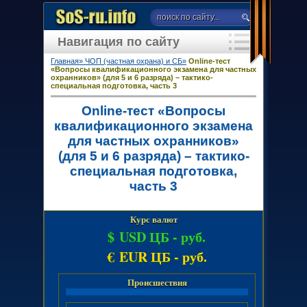
Навигация по сайту
Главная»
ЧОП (частная охрана) и СБ»
Online-тест
«Вопросы квалификационного экзамена для частных
охранников» (для 5 и 6 разряда) – тактико-
специальная подготовка, часть 3
Online-тест «Вопросы
квалификационного экзамена
для частных охранников»
(для 5 и 6 разряда) – тактико-
специальная подготовка,
часть 3
Курс валют
$ USD ЦБ -
руб.
€ EUR ЦБ -
руб.
Происшествия