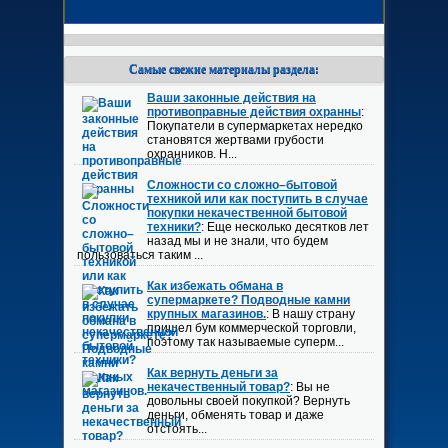
Самые свежие материалы раздела:
Ваши законные действия на
противоправные действия охранны
:
Покупатели в супермаркетах нередко
становятся жертвами грубости
охранников. Н...
Сложности со сложно–бытовой
техникой или как поступить в случае
покупки некачественной бытовой
техники?
: Еще несколько десятков лет
назад мы и не знали, что будем
пользоваться таким ...
Как избежать обмана в
супермаркете? Подводные камни
крупных магазинов.
: В нашу страну
пришел бум коммерческой торговли,
поэтому так называемые суперм...
Как вернуть деньги за
некачественный товар?
: Вы не
довольны своей покупкой? Вернуть
деньги, обменять товар и даже
отстоять...