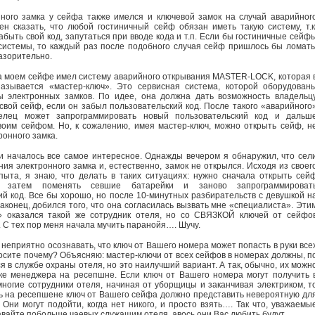
ного замка у сейфа также имелся и ключевой замок на случай аварийног
ен сказать, что любой гостиничный сейф обязан иметь такую систему, т.к
абыть свой код, запутаться при вводе кода и т.п. Если бы гостиничные сейф
системы, то каждый раз после подобного случая сейф пришлось бы ломать
азорительно.
 на моем сейфе имел систему аварийного открывания MASTER-LOCK, которая 
называется «мастер-ключ». Это сервисная система, которой оборудован
ы электронных замков. По идее, она должна дать возможность владельц
свой сейф, если он забыл пользовательский код. После такого «аварийного
елец может запрограммировать новый пользовательский код и дальш
воим сейфом. Но, к сожалению, имея мастер-ключ, можно открыть сейф, н
ронного замка.
 и началось все самое интересное. Однажды вечером я обнаружил, что сел
ия электронного замка и, естественно, замок не открылся. Исходя из своег
пыта, я знаю, что делать в таких ситуациях: нужно сначала открыть сей
м, затем поменять севшие батарейки и заново запрограммироват
ий код. Все бы хорошо, но после 10-минутных разбирательств с девушкой н
аконец, добился того, что она согласилась вызвать мне «специалиста». Эти
» оказался такой же сотрудник отеля, но со СВЯЗКОЙ ключей от сейфо
 С тех пор меня начала мучить паранойя…. Шучу.
, неприятно осознавать, что ключ от Вашего номера может попасть в руки все
сите почему? Объясняю: мастер-ключи от всех сейфов в номерах должны, п
я в службе охраны отеля, но это наилучший вариант. А так, обычно, их можн
ке менеджера на ресепшне. Если ключ от Вашего номера могут получить 
ногие сотрудники отеля, начиная от уборщицы и заканчивая электриком, т
ь на ресепшене ключ от Вашего сейфа должно представить невероятную дл
 Они могут подойти, когда нет никого, и просто взять…. Так что, уважаемы
вайте побольше чаевых служащим отеля, авось они Вас любить будут…