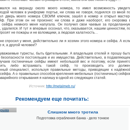
мался на веранду около моего номера, то имел возможность увидет
одой человек в униформе портье, ни слова не говоря, поднялся со мной п
рыл дверь моего номера СВОИМ ключом, зашёл в номер и открыл мастер
йф. При этом он не произнес ни слова и даже наоборот, его сноровка 
о сейфа немного меня напугала. Он получил свои чаевые за проделанну
, удалился. И тут я впервые осознал, что, оказывается, нашим ценностям, п
 грозят не пожары и не взломщики, а людская халатность…
не спросил у меня, действительно ли я хозяин этого номера и сейфа. А есл
 я, а другой человек!?
уважаемые туристы, быть бдительными. А владельцев отелей я прошу быт
 безопасности постояльцев и их имущества. Действительно, в подавляюще
лучаев гостиничные сейфы имеют небольшой вес и поэтому, если принят
пить либо встраивать такой сейф, то производить это долже
нный специалист, используя правильные методы, приводящие к надёжно
 сейфа. А о правильных способов крепления мебельных (гостиничных) сейфо
 аварийного открывания я напишу в одной из следующих статей.
Источник:
http://metalmeb.ru/
Рекомендуем еще почитать:
зы
Слишком много тротила
Подготовка ограбления банка - дело тонкое