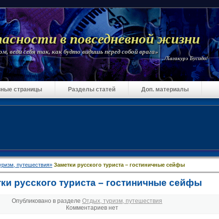
пасности в повседневной жизни
м, веди себя так, как будто видишь перед собой врага»
/Хагакурэ Бусидо/
ные страницы
Разделы статей
Доп. материалы
уризм, путешествия»
Заметки русского туриста – гостиничные сейфы
ки русского туриста – гостиничные сейфы
Опубликовано в разделе
Отдых, туризм, путешествия
Комментариев нет