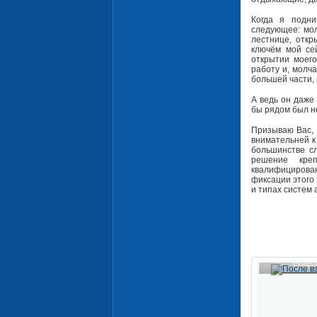
Когда я подни
следующее: мол
лестнице, отк
ключём мой се
открытии моег
работу и, молча
большей части,
А ведь он даже 
бы рядом был не
Призываю Вас, 
внимательней к
большинстве с
решение кре
квалифицирова
фиксации этого
и типах систем
Курье