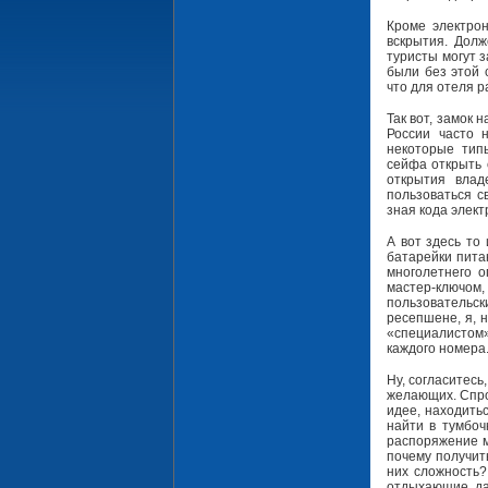
Кроме электрон
вскрытия. Долж
туристы могут з
были без этой 
что для отеля р
Так вот, замок
России часто 
некоторые тип
сейфа открыть 
открытия влад
пользоваться с
зная кода элект
А вот здесь то
батарейки питан
многолетнего о
мастер-ключо
пользовательск
ресепшене, я, н
«специалистом
каждого номера.
Ну, согласитесь
желающих. Спро
идее, находитьс
найти в тумбоч
распоряжение м
почему получит
них сложность?
отдыхающие, да