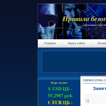
Правила безо
«Покидая свой до
Главная
Карта сайта
Основ
Главная»
Отдых, т
Курс валют
$ USD ЦБ -
Замет
55.2987 руб.
€ EUR ЦБ -