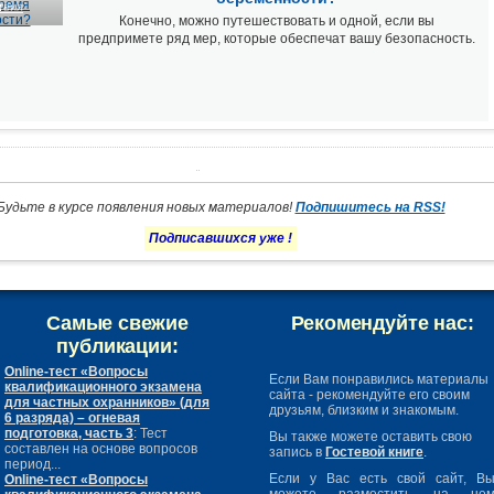
твия
Конечно, можно путешествовать и одной, если вы
предпримете ряд мер, которые обеспечат вашу безопасность.
Будьте в курсе появления новых материалов!
Подпишитесь на RSS!
Подписавшихся уже
!
Самые свежие
Рекомендуйте нас:
публикации:
Online-тест «Вопросы
Если Вам понравились материалы
квалификационного экзамена
сайта - рекомендуйте его своим
для частных охранников» (для
друзьям, близким и знакомым.
6 разряда) – огневая
подготовка, часть 3
: Тест
Вы также можете оставить свою
составлен на основе вопросов
запись в
Гостевой книге
.
период...
Если у Вас есть свой сайт, В
Online-тест «Вопросы