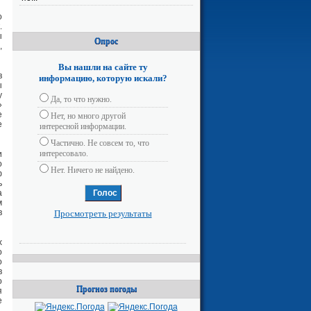
о
.
ы
Опрос
,
Вы нашли на сайте ту
в
информацию, которую искали?
ы
у
Да, то что нужно.
»
е
Нет, но много другой
е
интересной информации.
Частично. Не совсем то, что
интересовало.
и
о
Нет. Ничего не найдено.
ф
ь
а
м
в
Просмотреть результаты
х
о
о
в
о
Прогноз погоды
я
е