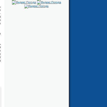
ь
о
-
в
ю
о
и
ь
м
о
н
й
в