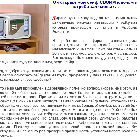
Он открыл мой сейф СВОИМ ключом 
потребовал чаевых…
З
дравствуйте! Хочу поделиться с Вами одни
неприятным опытом, связанным с сейфами
который произошел со мной в Арабски
Эмиратах.
Я работаю в фирме, занимающейс
производством и продажей сейфов 
металлических шкафов. Опыт работы – больш
20 лет, и я горжусь делом, которым занимаюсь
Вот почему я был приятно удивлен, когда узнал
де я должен буду остановиться, будет сейф.
ец, я добрался уставшим до отеля, хотел принять душ и лечь спать, я реши
 делом осмотреть сейф (как ни крути, профессия у меня такая). И, о, ужас! 
о, называется, все удобства?».
что сейф был прикреплён к деревянной полке, но вопрос, скорее, не в этом, а 
еплен. Это было сделано с помощью двух болтов и гаек, которые свободн
ней плоскости полки. При желании их можно было легко открутить, даже н
сейфа, т.к. они не были затянуты. Таким образом, сейф легко «отсоединялся
добавить, что, как и все гостиничные (они же мебельные) сейфы, мой сейф бы
егок, и его можно было унести на руках. Но и это еще не все! Мой сейф бы
езасыпным мебельным сейфом с электронным кодовым замком. Конечно
усском к нему не было. Но, слава богу, я за время своей длительной работы 
одства и продажи сейфов и металлических шкафов имел дело с электронным
мками. Поэтому я смог установить свой пользовательский код и бе
трукции и несколько раз проверил правильность установки нового кода пр
 сейфа.