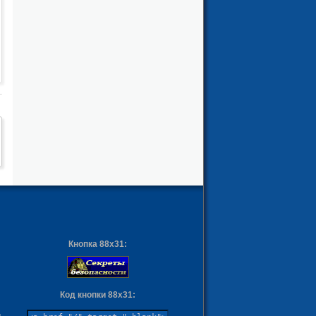
Кнопка 88х31:
Код кнопки 88х31:
ы