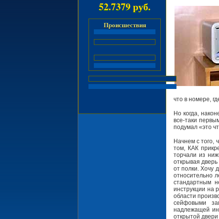
52.7379 руб.
Происшествия
что в номере, г
Но когда, након
все-таки первым
подумал «это чт
Начнем с того, 
том, КАК прикр
торчали из ниж
открывая дверь 
от полки. Хочу 
относительно л
стандартным н
инструкции на р
области произв
сейфовыми за
надлежащей инс
открытой двери