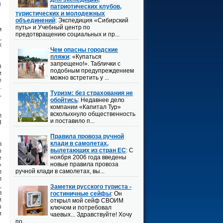
и
патриотических клубов,
туристических и молодежных
объединений
: Экспедиция «Сибирский
путь» и Учебный центр по
м
предотвращению социальных и пр...
,
х
Чем опасны городские
пляжи
: «Купаться
запрещено!». Таблички с
я
подобным предупреждением
и
можно встретить у ...
е
.
Туризм: без страхования не
,
обойтись
: Недавнее дело
компании «Капитал Тур»
всколыхнуло общественность
л
и поставило п...
Я
Правила провоза ручной
клади в самолетах,
в
вылетающих из стран ЕС
: С
о
ноября 2006 года введены
е
новые правила провоза
»
ручной клади в самолетах, вы...
л
л
,
Заметки русского туриста -
в
гостиничные сейфы
: Он
и
открыл мой сейф СВОИМ
з
ключом и потребовал
и
чаевых... Здравствуйте! Хочу
по...