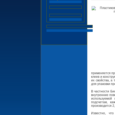
применяется пр
клеев и констр
их свойства, а
для упаковки пр
В частности Би
внутренние пов
используемой 
подсчетам, к
производится 2
Известно, чт