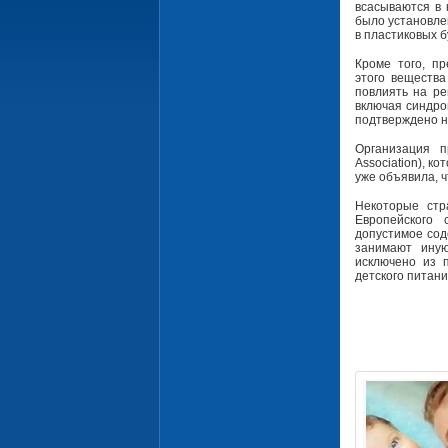
всасываются в 
было установле
в пластиковых 
Кроме того, п
этого вещества
повлиять на ре
включая синдро
подтверждено н
Организация п
Association), 
уже объявила, 
Некоторые стр
Европейского
допустимое сод
занимают ину
исключено из 
детского питан