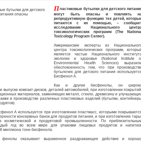
П
ластиковые бутылки для детского питани
могут быть опасны и повлиять н
репродуктивную функцию тех детей, которы
питаются с их помощью, – сообщае
исследование Национального центр
токсикологических программ (The Nationa
Toxicology Program Center).
Американские эксперты из Национальног
центра токсикологических программ, которы
является частью Национального институт
экологии и здоровья (National Institute o
Environmental Health Sciences) выразил
обеспокоенность тем, что при производств
бутылочек для детского питания используетс
Бисфенол А.
Как и другие бисфенолы, он широк
и выпуске компакт-дисков, деталей автомобилей, при изготовлении покрытий
укционных материалов, заменяющих металл, стекло, древесину и улучшающи
 также в производстве различных пластиковых изделий (бутылки, контейнер
одуктов).
сфенол А используется при изготовлении пластмасс, которыми покрываютс
ерхности консервных банок для продуктов питания, и при изготовлении тары
в косметической и продуктовой промышленности. По приблизительны
аждый год во всем мире для упаковки пищевых продуктов и напитко
,8 миллиона тонн бисфенола.
о фенолы оказывают выраженное раздражающее действие и хорош