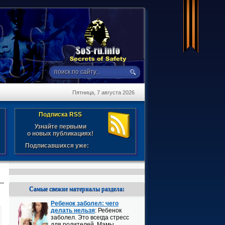
Пятница, 7 августа 2026
Подписка RSS
Узнайте первыми
о новых публикациях!
Подписавшихся уже:
Самые свежие материалы раздела:
Ребенок заболел: чего
делать нельзя
: Ребенок
заболел. Это всегда стресс
для родителей. Мамы