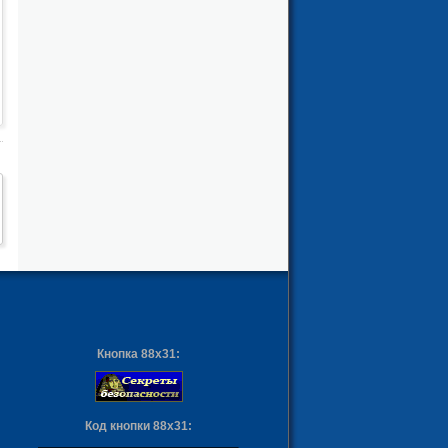
Кнопка 88х31:
Код кнопки 88х31:
ы