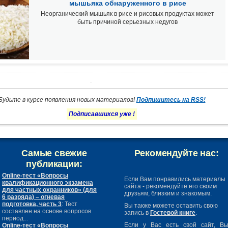
мышьяка обнаруженного в рисе
Неорганический мышьяк в рисе и рисовых продуктах может
быть причиной серьезных недугов
ты
Будьте в курсе появления новых материалов!
Подпишитесь на RSS!
Подписавшихся уже
!
Самые свежие
Рекомендуйте нас:
публикации:
Online-тест «Вопросы
Если Вам понравились материалы
квалификационного экзамена
сайта - рекомендуйте его своим
для частных охранников» (для
друзьям, близким и знакомым.
6 разряда) – огневая
подготовка, часть 3
: Тест
Вы также можете оставить свою
составлен на основе вопросов
запись в
Гостевой книге
.
период...
Если у Вас есть свой сайт, В
Online-тест «Вопросы