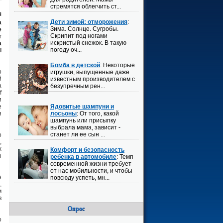
стремятся облегчить ст...
я
Дети зимой: отморожения
:
а
Зима. Солнце. Сугробы.
е
Скрипит под ногами
т
искристый снежок. В такую
а
погоду оч...
l
Бомба в детской
: Некоторые
о
игрушки, выпущенные даже
й
известным производителем с
а
безупречным рен...
f
и
е
Ядовитые шампуни и
я
лосьоны
: От того, какой
шампунь или присыпку
выбрала мама, зависит -
станет ли ее сын ...
о
,
х
Комфорт и безопасность
ы
ребенка в автомобиле
: Темп
современной жизни требует
от нас мобильности, и чтобы
я
повсюду успеть, мн...
,
м
в
Опрос
о