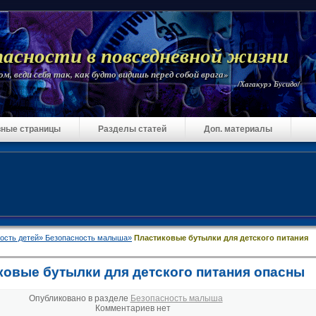
пасности в повседневной жизни
м, веди себя так, как будто видишь перед собой врага»
/Хагакурэ Бусидо/
ные страницы
Разделы статей
Доп. материалы
ость детей»
Безопасность малыша»
Пластиковые бутылки для детского питания
ковые бутылки для детского питания опасны
Опубликовано в разделе
Безопасность малыша
Комментариев нет