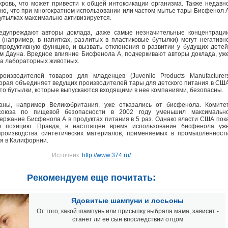
кровь, что может привести к общей интоксикации организма. Также недавн
но, что при многократном использовании или частом мытье тары Бисфенол 
бутылках максимально активизируется.
редупреждают авторы доклада, даже самые незначительные концентраци
 (например, в напитках, разлитых в пластиковые бутылки) могут негативн
продуктивную функцию, и вызвать отклонения в развитии у будущих детей
м Дауна. Вредное влияние Бисфенола А, подчеркивают авторы доклада, уж
а лабораторных животных.
роизводителей товаров для младенцев (Juvenile Products Manufacturer
которая объединяет ведущих производителей тары для детского питания в СШ
что бутылки, которые выпускаются входящими в нее компаниями, безопасны.
аны, например Великобритания, уже отказались от бисфенола. Комите
 союза по пищевой безопасности в 2002 году уменьшил максимальн
ержание Бисфенола А в продуктах питания в 5 раз. Однако власти США пок
ю позицию. Правда, в настоящее время использование бисфенола уж
производства синтетических материалов, применяемых в промышленност
ия в Калифорнии.
Источник:
http://www.374.ru/
Рекомендуем еще почитать:
Ядовитые шампуни и лосьоны
От того, какой шампунь или присыпку выбрала мама, зависит -
станет ли ее сын впоследствии отцом