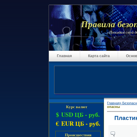
Правила безо
«Покидая свой до
Главная
Карта сайта
Основ
Главная»
Безопасн
Курс валют
опасны
$ USD ЦБ -
руб.
Пласти
€ EUR ЦБ -
руб.
Происшествия