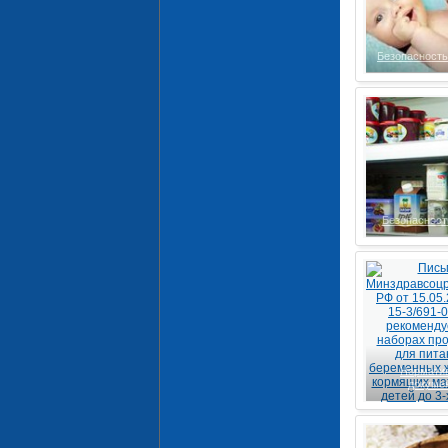
Безопасност
Безопасност
Нормати
докуме