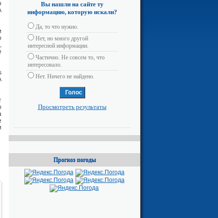
о
Вы нашли на сайте ту
А
информацию, которую искали?
Да, то что нужно.
и
о
Нет, но много другой
,
интересной информации.
е
Частично. Не совсем то, что
интересовало.
s
Нет. Ничего не найдено.
А
т
Просмотреть результаты
о
а
е
и
Прогноз погоды