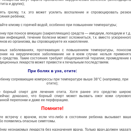
тита и других);
ть грелку, т.к. это может усилить воспаление и спровоцировать резко
ояния ребёнка;
айте клизму с горячей водой, особенно при повышении температуры;
нку при поносе вяжущих (закрепляющих) средств — имодиум, лопедиум и т.д.
ван инфекцией, течение болезни может осложниться, т.к. вместо ускоренног
инов из организма, вы спровоцируете их накопление.
ных заболеваниях, протекающих с повышением температуры, поносом
рении на хирургическое заболевание ни в коем случае нельзя применят
е средства. Такие состояния требуют общепринятой терапии; промедление 
диционных лекарств может привести к печальным последствиям.
При болях в ухе, отите:
ебенку согревающие компрессы при температуре выше 38°С (например, при
отите);
е борный спирт для лечения отита. Хотя ранее это средство широк
сейчас доказано, что борный спирт может вызвать ожог кожи слуховог
анной перепонки и даже ее перфорацию.
Помните!
те встречу с врачом, если что-либо в состоянии ребенка вызывает ваш
бо появились опасные симптомы.
ёнку незнакомых лекарств без назначения врача. Только врач должен указат