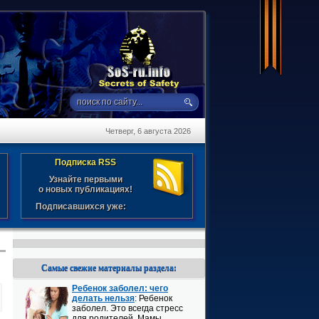
Четверг, 6 августа 2026
Подписка RSS
Узнайте первыми
о новых публикациях!
Подписавшихся уже:
Самые свежие материалы раздела:
Ребенок заболел: чего
делать нельзя
: Ребенок
заболел. Это всегда стресс
для родителей. Мамы