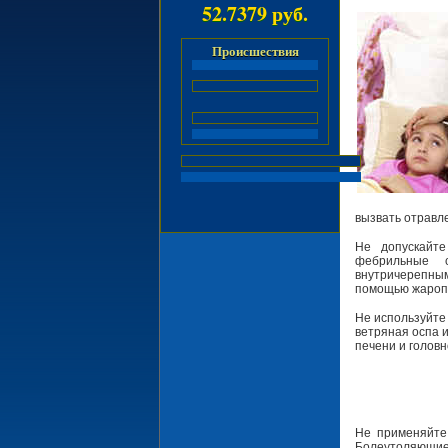
52.7379 руб.
Происшествия
вызвать отравле
Не допускайт
фебрильные 
внутричерепны
помощью жароп
Не используйте 
ветряная оспа и
печени и головн
Не применяйте
Болеутоляющие 