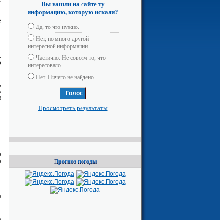
Вы нашли на сайте ту
информацию, которую искали?
е
Да, то что нужно.
Нет, но много другой
интересной информации.
.
Частично. Не совсем то, что
о
интересовало.
Нет. Ничего не найдено.
,
ь
в
Просмотреть результаты
о
о
Прогноз погоды
е
ь