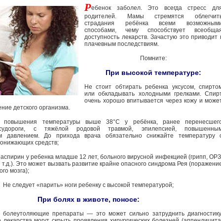
Р
ебенок заболел. Это всегда стресс дл
родителей. Мамы стремятся облегчит
страдания ребёнка всеми возможным
способами, чему способствует всеобща
доступность лекарств. Зачастую это приводит 
плачевным последствиям.
Помните:
При высокой температуре:
Не стоит обтирать ребенка уксусом, спирто
или обкладывать холодными грелками. Спир
очень хорошо впитывается через кожу и може
ние детского организма.
е повышения температуры выше 38°С у ребёнка, ранее перенесшег
судороги, с тяжёлой родовой травмой, эпилепсией, повышенны
м давлением. До прихода врача обязательно снижайте температуру 
онижающих средств;
аспирин у ребенка младше 12 лет, больного вирусной инфекцией (грипп, ОРЗ
 т.д.). Это может вызвать развитие крайне опасного синдрома Рея (поражени
ого мозга);
Не следует «парить» ноги ребенку с высокой температурой;
При болях в животе, поносе:
 болеутоляющие препараты — это может сильно затруднить диагностику
лекарства могут скрыть проявления хирургических болезней (аппендицита