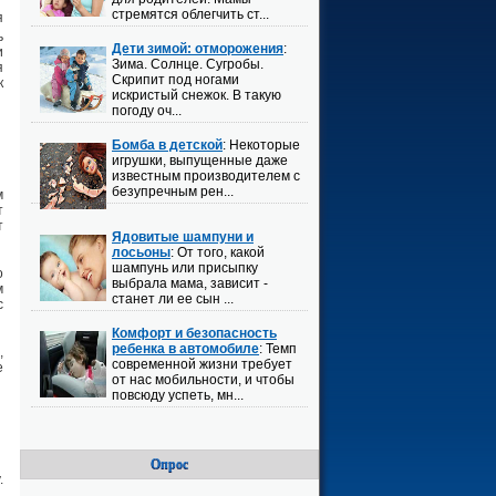
стремятся облегчить ст...
я
ь
Дети зимой: отморожения
:
и
Зима. Солнце. Сугробы.
я
Скрипит под ногами
к
искристый снежок. В такую
погоду оч...
Бомба в детской
: Некоторые
игрушки, выпущенные даже
известным производителем с
безупречным рен...
м
т
т
Ядовитые шампуни и
лосьоны
: От того, какой
шампунь или присыпку
о
выбрала мама, зависит -
м
станет ли ее сын ...
с
Комфорт и безопасность
ребенка в автомобиле
: Темп
,
современной жизни требует
е
от нас мобильности, и чтобы
повсюду успеть, мн...
Опрос
.
,