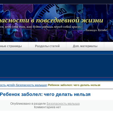
пасности в повседневной жизни
м, веди себя так, как будто видишь перед собой врага»
/Хагакурэ Бусидо/
ные страницы
Разделы статей
Доп. материалы
ость детей»
Безопасность малыша»
Ребенок заболел: чего делать нельзя
Ребенок заболел: чего делать нельзя
Опубликовано в разделе
Безопасность малыша
Комментариев нет