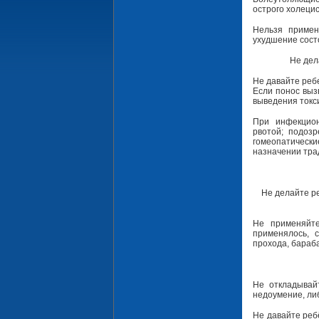
острого холецис
Нельзя применя
ухудшение сост
Не дел
Не давайте ребе
Если понос выз
выведения токс
При инфекцион
рвотой; подоз
гомеопатически
назначении тра
Не делайте р
Не применяйт
применялось, 
прохода, бараб
Не откладывай
недоумение, ли
Не давайте реб