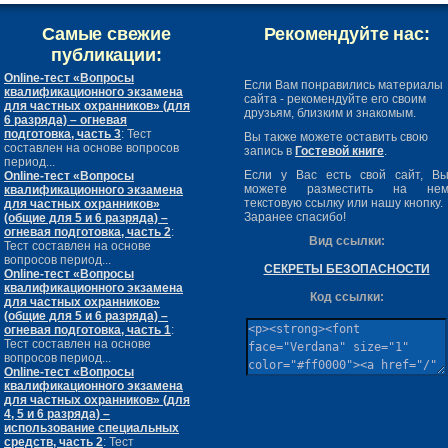
Самые свежие
Рекомендуйте нас:
публикации:
Online-тест «Вопросы
Если Вам понравились материалы
квалификационного экзамена
сайта - рекомендуйте его своим
для частных охранников» (для
друзьям, близким и знакомым.
6 разряда) – огневая
подготовка, часть 3
: Тест
Вы также можете оставить свою
составлен на основе вопросов
запись в
Гостевой книге
.
период...
Если у Вас есть свой сайт, В
Online-тест «Вопросы
можете разместить на не
квалификационного экзамена
текстовую ссылку или нашу кнопку.
для частных охранников»
Заранее спасибо!
(общие для 5 и 6 разряда) –
огневая подготовка, часть 2
:
Вид ссылки:
Тест составлен на основе
вопросов период...
СЕКРЕТЫ БЕЗОПАСНОСТИ
Online-тест «Вопросы
квалификационного экзамена
Код ссылки:
для частных охранников»
(общие для 5 и 6 разряда) –
огневая подготовка, часть 1
:
Тест составлен на основе
вопросов период...
Online-тест «Вопросы
квалификационного экзамена
для частных охранников» (для
4, 5 и 6 разряда) –
использование специальных
средств, часть 2
: Тест