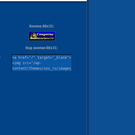
Кнопка 88х31:
Код кнопки 88х31:
ы
м