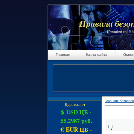
Правила безо
«Покидая свой до
Главная
Карта сайта
Основ
Главная»
Безопасн
Курс валют
$ USD ЦБ -
55.2987 руб.
€ EUR ЦБ -