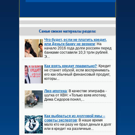
Самые свежие материалы раздела:
Что будет, если не платить кредит,
или Деньги банку не вернем
: На
начало 2016 года долги россиян перед
банками составили 10,3 трлн рублей.
Э...
Как взять кредит правильно?
: Кредит
не станет обузой, если воспринимать
его как обычный финансовый продукт,
которы...
Лже-ипотека
: В качестве эпиграфа -
шутка от КВН: «Только взяв ипотеку,
Дима Сидоров понял,...
Как выбраться из долговой ямы –
советы экспертов
: В наше время
мало кто ни разу не брал деньги в долг
или в кредит на различные...