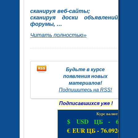
сканируя веб-сайты;
сканируя доски объявлений,
форумы, …
Читать полностью»
Будьте в курсе
появления новых
материалов!
Подпишитесь на RSS!
Подписавшихся уже
!
Курс валют
$ USD ЦБ -
67.5238
€ EUR ЦБ -
76.0926 руб.