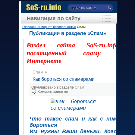
Навигация по сайту
Главная»
Интернет-безопасность»
Спам
Публикации в разделе «Спам»
Раздел сайта SoS-ru.info,
посвященный спаму в
Интернете
Спам
»
Как бороться со спамерами
Опубликовано в разделе
Спам
Комментариев нет
Что такое спам и как с ним
бороться
Им нужны Ваши деньги. Кого