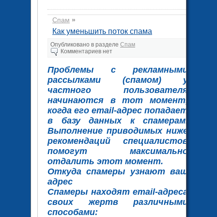
Спам
»
Как уменьшить поток спама
Опубликовано в разделе
Спам
Комментариев нет
Проблемы с рекламными
рассылками (спамом) у
частного пользователя
начинаются в тот момент,
когда его email-адрес попадает
в базу данных к спамерам.
Выполнение приводимых ниже
рекомендаций специалистов
помогут максимально
отдалить этот момент.
Откуда спамеры узнают ваш
адрес
Спамеры находят email-адреса
своих жертв различными
способами: