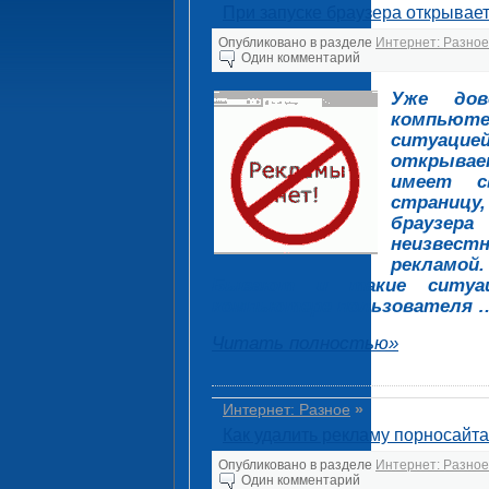
При запуске браузера открывает
Опубликовано в разделе
Интернет: Разное
Один комментарий
Уже дов
компьют
ситуацие
открывае
имеет с
страницу
браузер
неизвест
рекламой.
Бывают и такие ситуац
компьютере пользователя 
Читать полностью»
Интернет: Разное
»
Как удалить рекламу порносайта
Опубликовано в разделе
Интернет: Разное
Один комментарий