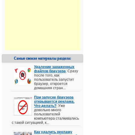
Самые свежие материалы раздела:
Удаление зараженных
файлов браузера
: Сразу
после того, как
пользователь запустит
браузер, откроется
домашняя стран...
При запуске браузера
открывается реклама.
Что делать?
: Уже
довольно много
пользователей
компьютера сталкивались
с такой ситуацией, к...
Как удалить рекламу