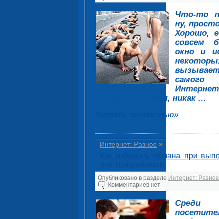
Что-то п
ну, прост
Хорошо, 
совсем б
окно и и
некоторы
вызывает 
самого 
Интернет
Я, честно говоря, никак …
Читать полностью»
Интернет: Разное
»
Как избежать обмана при вып
для телерабочего.
Опубликовано в разделе
Интернет: Разное
Комментариев нет
Среди 
посети