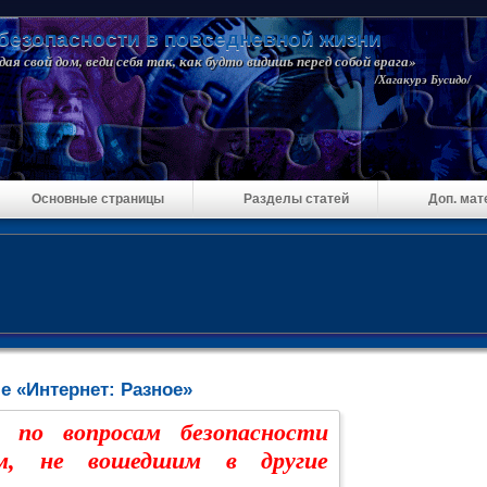
безопасности в повседневной жизни
ая свой дом, веди себя так, как будто видишь перед собой врага»
/Хагакурэ Бусидо/
Основные страницы
Разделы статей
Доп. ма
е «Интернет: Разное»
fo по вопросам безопасности
ом, не вошедшим в другие