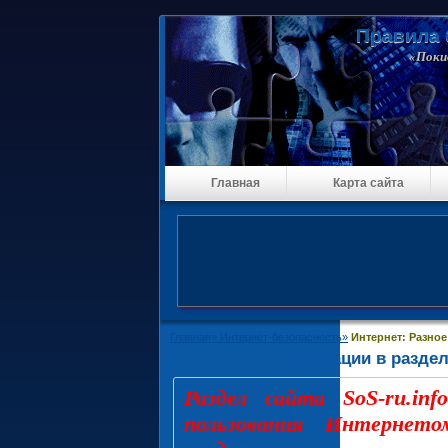
Правила 
«Покид
Главная
Карта сайта
Главная»
Интернет-безопасность»
Интернет: Разное
Публикации в раздел
Раздел сайта SoS-ru.in
пользования Интернет