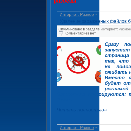
разделы
Интернет: Разное
»
Удаление зараженных файлов б
Опубликовано в разделе
Интернет: Разное
Комментариев нет
Сразу по
запустит
страница 
так, что 
не подо
ожидать 
Вместо с
будет от
рекламой
бесконечно генерируются:
Блоги …
Читать полностью»
Интернет: Разное
»