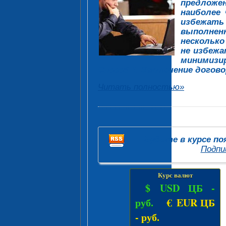
предложе
наиболее
избежать
выполнен
нескольк
не избежа
минимизир
Способ 1. Заключение догово
Читать полностью»
Будьте в курсе п
Подпи
Курс валют
$ USD ЦБ -
руб.
€ EUR ЦБ
-
руб.