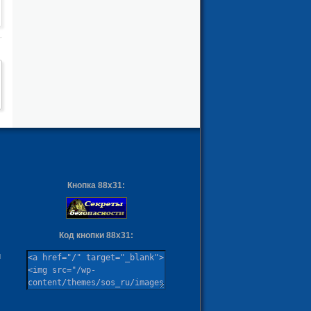
Кнопка 88х31:
Код кнопки 88х31:
ы
м