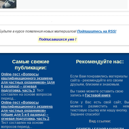
рона
Будьте в курсе появления новых материалов!
Подпишитесь на RSS!
Подписавшихся уже
!
Самые свежие
Рекомендуйте нас:
публикации:
Online-тест «Вопросы
Если Вам понравились материалы
квалификационного экзамена
сайта - рекомендуйте его своим
для частных охранников» (для
друзьям, близким и знакомым.
6 разряда) – огневая
подготовка, часть 3
: Тест
Вы также можете оставить свою
составлен на основе вопросов
запись в
Гостевой книге
.
период...
Если у Вас есть свой сайт, В
Online-тест «Вопросы
можете разместить на не
квалификационного экзамена
текстовую ссылку или нашу кнопку.
для частных охранников»
Заранее спасибо!
(общие для 5 и 6 разряда) –
огневая подготовка, часть 2
:
Вид ссылки:
Тест составлен на основе
вопросов период...