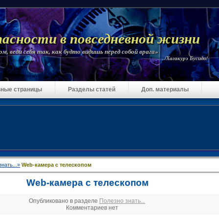
пасности в повседневной жизни
м, веди себя так, как будто видишь перед собой врага»
/Хагакурэ Бусидо/
ные страницы
Разделы статей
Доп. материалы
нать...»
Web-камера с телескопом
Web-камера с телескопом
Опубликовано в разделе
Полезно знать...
Комментариев нет