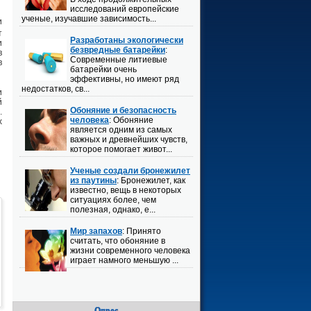
исследований европейские
ученые, изучавшие зависимость...
и
т
Разработаны экологически
и
безвредные батарейки
:
в
Современные литиевые
в
батарейки очень
эффективны, но имеют ряд
недостатков, св...
и
й
Обоняние и безопасность
.
человека
: Обоняние
х
является одним из самых
важных и древнейших чувств,
которое помогает живот...
Ученые создали бронежилет
из паутины
: Бронежилет, как
известно, вещь в некоторых
ситуациях более, чем
полезная, однако, е...
Мир запахов
: Принято
считать, что обоняние в
жизни современного человека
играет намного меньшую ...
Опрос