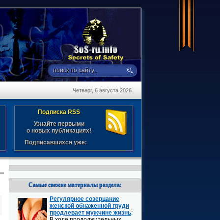
Четверг, 6 августа 2026
Подписка RSS
Узнайте первыми
о новых публикациях!
Подписавшихся уже:
Самые свежие материалы раздела:
Регулярное созерцание
женской обнаженной груди
продлевает мужчине жизнь
:
В ходе продолжительных