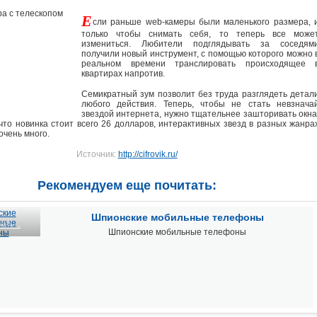
Е
сли раньше web-камеры были маленького размера, 
только чтобы снимать себя, то теперь все може
измениться. Любители подглядывать за соседям
получили новый инструмент, с помощью которого можно 
реальном времени транслировать происходящее 
квартирах напротив.
Семикратный зум позволит без труда разглядеть детал
любого действия. Теперь, чтобы не стать невзнача
звездой интернета, нужно тщательнее зашторивать окна
 что новинка стоит всего 26 долларов, интерактивных звезд в разных жанра
очень много.
Источник:
http://cifrovik.ru/
Рекомендуем еще почитать:
Шпионские мобильные телефоны
ать...
Шпионские мобильные телефоны