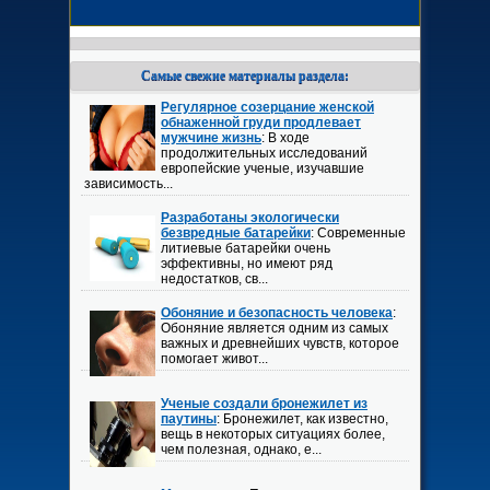
Самые свежие материалы раздела:
Регулярное созерцание женской
обнаженной груди продлевает
мужчине жизнь
: В ходе
продолжительных исследований
европейские ученые, изучавшие
зависимость...
Разработаны экологически
безвредные батарейки
: Современные
литиевые батарейки очень
эффективны, но имеют ряд
недостатков, св...
Обоняние и безопасность человека
:
Обоняние является одним из самых
важных и древнейших чувств, которое
помогает живот...
Ученые создали бронежилет из
паутины
: Бронежилет, как известно,
вещь в некоторых ситуациях более,
чем полезная, однако, е...