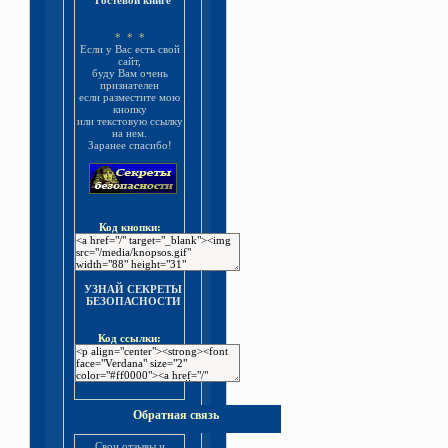
Гостевой книге
* * *
Если у Вас есть свой
сайт,
буду Вам очень
признателен
если разместите мою
кнопку
или текстовую ссылку
на нем.
Заранее спасибо!
Код кнопки:
УЗНАЙ СЕКРЕТЫ
БЕЗОПАСНОСТИ
Код ссылки:
Обратная связь
Свои отзывы и