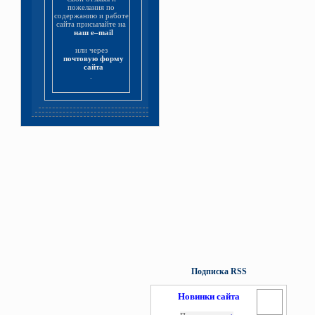
пожелания по
содержанию и работе
сайта присылайте на
наш e–mail
или через
почтовую форму
сайта
.
Подписка RSS
Новинки сайта