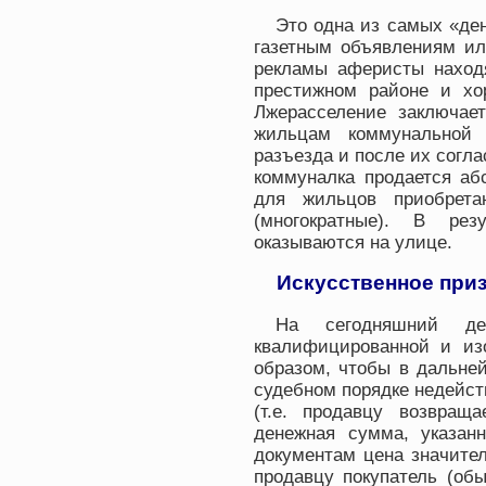
Это одна из самых «де
газетным объявлениям ил
рекламы аферисты наход
престижном районе и хо
Лжерасселение заключае
жильцам коммунальной 
разъезда и после их согл
коммуналка продается аб
для жильцов приобрет
(многократные). В рез
оказываются на улице.
Искусственное при
На сегодняшний д
квалифицированной и из
образом, чтобы в дальне
судебном порядке недейст
(т.е. продавцу возвращ
денежная сумма, указанн
документам цена значите
продавцу покупатель (об