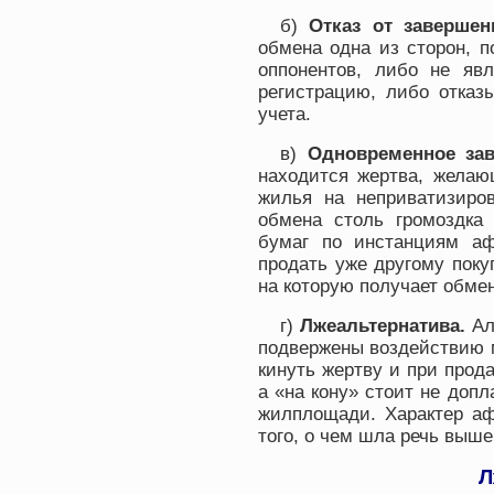
б)
Отказ от завершен
обмена одна из сторон, 
оппонентов, либо не яв
регистрацию, либо отказ
учета.
в)
Одновременное зав
находится жертва, желаю
жилья на неприватизиро
обмена столь громоздка 
бумаг по инстанциям аф
продать уже другому поку
на которую получает обме
г)
Лжеальтернатива.
Ал
подвержены воздействию 
кинуть жертву и при прода
а «на кону» стоит не доп
жилплощади. Характер аф
того, о чем шла речь выше
Л