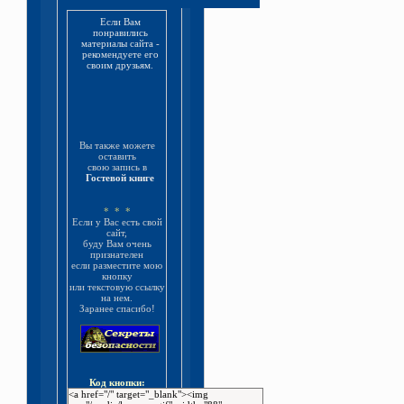
Если Вам
понравились
материалы сайта -
рекомендуете его
своим друзьям.
Вы также можете
оставить
свою запись в
Гостевой книге
* * *
Если у Вас есть свой
сайт,
буду Вам очень
признателен
если разместите мою
кнопку
или текстовую ссылку
на нем.
Заранее спасибо!
Код кнопки: