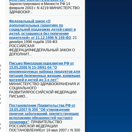
Зарегистрировано в Минюсте РФ 14
февраля 2003 г. N 4219 МИНИСТЕРСТВО
ЗДРАВООХР...
Федеральный закон «О
дополнительных гарантиях по
социальной поддержке детей-сирот и
детей, оставшихся без попечения
родителей» от 21.12.1996 N 159-ФЗ
: 21
декабря 1996 года№ 159-ФЗ
РОССИЙСКАЯ
ФЕДЕРАЦИЯФЕДЕРАЛЬНЫЙ ЗАКОН О
ДОПОЛНИТ...
Письмо Минздравсоцразвития РФ от
в
15.05.2006 N 15-3/691-04 "О
х
рекомендуемых наборах продуктов для
е
питания беременных женщин, кормящих
в
матерей и детей до 3-х лет"
:
в
МИНИСТЕРСТВО ЗДРАВООХРАНЕНИЯ И
СОЦИАЛЬНОГО
РАЗВИТИЯРОССИЙСКОЙ ФЕДЕРАЦИИ
ь
ПИСЬМО...
и
о
Постановление Правительства РФ от
19.05.2007 N 300 "Об утверждении
перечня заболеваний, препятствующих
исполнению обязанностей частного
охранника"
: ПРАВИТЕЛЬСТВО
о
РОССИЙСКОЙ ФЕДЕРАЦИИ
и
ПОСТАНОВЛЕНИЕот 19 мая 2007 г. N 300