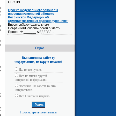
ОБ УТВЕ...
ы
Проект Федерального закона "О
и
внесении изменений в Кодекс
е
Российской Федерации об
административных правонарушениях"
:
ВноситсяЗаконодательным
ы
СобраниемНовосибирской области
х
Проект № _______ ФЕДЕРАЛ...
е
ы
Опрос
Вы нашли на сайте ту
информацию, которую искали?
о
Да, то что нужно.
о
Нет, но много другой
интересной информации.
Частично. Не совсем то, что
интересовало.
.
Нет. Ничего не найдено.
в
е
т
Просмотреть результаты
д