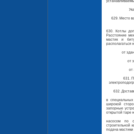
устанавливаемы
Ук
629. Место в
630. Котлы доп
Расстояние меж
мастик и бит
располагаться 
от здан
от 
от
631. 
электроподогр
632. Достав
в специальных
широкой стор
запорные устро
открытой таре 
насосом по с
строительной к
подача мастики