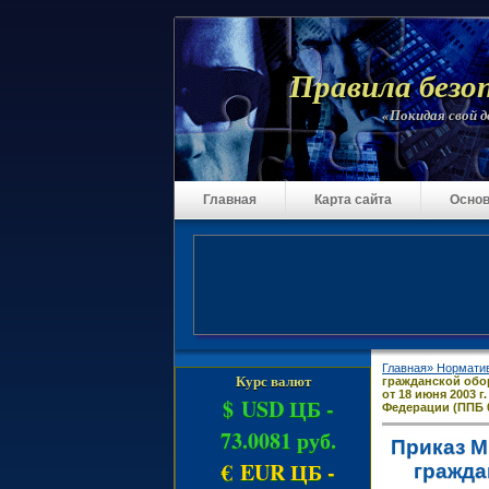
Правила безо
«Покидая свой до
Главная
Карта сайта
Основ
Главная»
Нормати
Курс валют
гражданской обо
от 18 июня 2003 
$ USD ЦБ -
Федерации (ППБ 0
73.0081 руб.
Приказ М
€ EUR ЦБ -
гражда