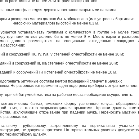
х на расстоянии не менее 20 м от работающих котлов.
азанные шкафы следует держать постоянно закрытыми на замки.
арки и разогрева мастик должно быть обваловано (или устроены бортики из
негорючих материалов) высотой не менее 0,3 м.
ускается устанавливать группами с количеством в группе не более трех
ду группами котлов должно быть не менее 9 м. Место варки и разогрев
умов должно размещаться на специально отведенных площадках 
на расстоянии:
ий и сооружений IIIб, IV, IVa, V степеней огнестойкости не менее 30 м;
зданий и сооружений III, IIIa степеней огнестойкости не менее 20 м;
 зданий и сооружений I и II степеней огнестойкости не менее 10 м.
Подогревать битумные составы внутри помещений следует в бачках с
евом. Не разрешается применять для подогрева приборы с открытым огнем.
ку горячей битумной мастики на рабочие места необходимо осуществлять:
 металлических бачках, имеющих форму усеченного конуса, обращенног
оной вниз, с плотно закрывающимися крышками. Крышки должны имет
йства, исключающие открывание при падении бачка. Переносить мастики 
не разрешается;
тальному трубопроводу, закрепленному на вертикальных участках 
онструкции, не допуская протечек. На горизонтальных участках допускаетс
 по термостойкому шлангу.