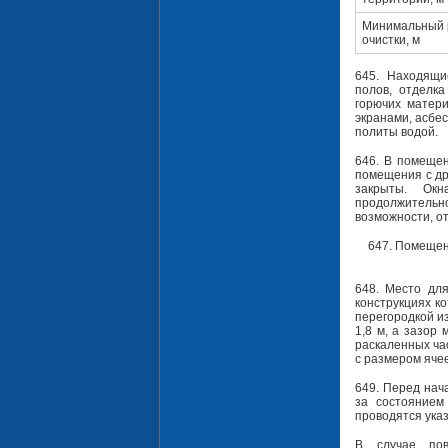
Минимальный 
очистки, м
645. Находящи
полов, отделк
горючих матер
экранами, асбе
политы водой.
646. В помещен
помещения с др
закрыты. Ок
продолжитель
возможности, о
647. Помещен
648. Место дл
конструкциях к
перегородкой и
1,8 м, а зазор
раскаленных ча
с размером ячее
649. Перед нач
за состоянием
проводятся указ
В случае пов