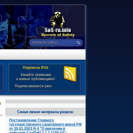
Подписка RSS
Узнайте первыми
о новых публикациях!
Подписавшихся уже:
й
Самые свежие материалы раздела:
Постановление Главного
государственного санитарного врача РФ
от 30.01.2003 N 4 "О введении в
действие СанПиН 2.1.2.1188-03"
: