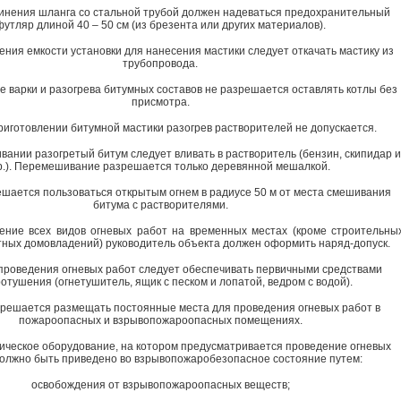
инения шланга со стальной трубой должен надеваться предохранительный
футляр длиной 40 – 50 см (из брезента или других материалов).
ния емкости установки для нанесения мастики следует откачать мастику из
трубопровода.
се варки и разогрева битумных составов не разрешается оставлять котлы без
присмотра.
риготовлении битумной мастики разогрев растворителей не допускается.
вании разогретый битум следует вливать в растворитель (бензин, скипидар и
р.). Перемешивание разрешается только деревянной мешалкой.
ешается пользоваться открытым огнем в радиусе 50 м от места смешивания
битума с растворителями.
ение всех видов огневых работ на временных местах (кроме строительны
тных домовладений) руководитель объекта должен оформить наряд-допуск.
 проведения огневых работ следует обеспечивать первичными средствами
отушения (огнетушитель, ящик с песком и лопатой, ведром с водой).
зрешается размещать постоянные места для проведения огневых работ в
пожароопасных и взрывопожароопасных помещениях.
гическое оборудование, на котором предусматривается проведение огневых
должно быть приведено во взрывопожаробезопасное состояние путем:
освобождения от взрывопожароопасных веществ;