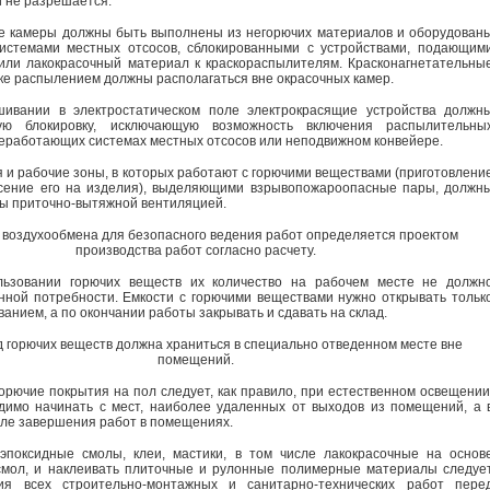
 не разрешается.
е камеры должны быть выполнены из негорючих материалов и оборудован
истемами местных отсосов, сблокированными с устройствами, подающим
или лакокрасочный материал к краскораспылителям. Красконагнетательны
ске распылением должны располагаться вне окрасочных камер.
шивании в электростатическом поле электрокрасящие устройства должн
ую блокировку, исключающую возможность включения распылительны
неработающих системах местных отсосов или неподвижном конвейере.
 и рабочие зоны, в которых работают с горючими веществами (приготовлени
есение его на изделия), выделяющими взрывопожароопасные пары, должн
ы приточно-вытяжной вентиляцией.
 воздухообмена для безопасного ведения работ определяется проектом
производства работ согласно расчету.
льзовании горючих веществ их количество на рабочем месте не должн
ной потребности. Емкости с горючими веществами нужно открывать тольк
анием, а по окончании работы закрывать и сдавать на склад.
д горючих веществ должна храниться в специально отведенном месте вне
помещений.
горючие покрытия на пол следует, как правило, при естественном освещении
имо начинать с мест, наиболее удаленных от выходов из помещений, а 
сле завершения работ в помещениях.
эпоксидные смолы, клеи, мастики, в том числе лакокрасочные на основ
смол, и наклеивать плиточные и рулонные полимерные материалы следуе
ия всех строительно-монтажных и санитарно-технических работ пере