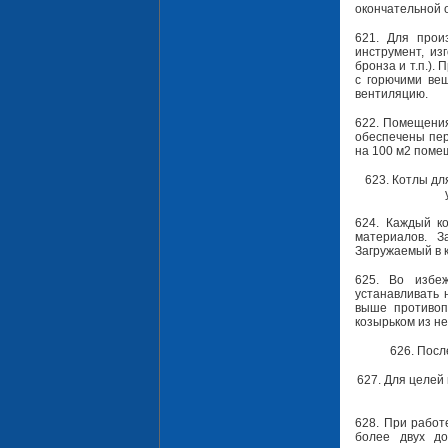
окончательной 
621. Для прои
инструмент, из
бронза и т.п.)
с горючими ве
вентиляцию.
622. Помещения
обеспечены пер
на 100 м2 поме
623. Котлы д
624. Каждый к
материалов. З
Загружаемый в 
625. Во избе
устанавливать 
выше противоп
козырьком из н
626. Посл
627. Для целей
628. При работ
более двух д