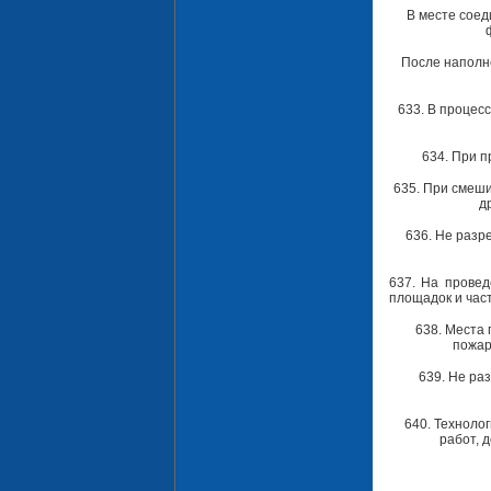
В месте соед
После наполне
633. В процес
634. При п
635. При смеши
д
636. Не разр
637. На провед
площадок и час
638. Места
пожар
639. He ра
640. Техноло
работ, 