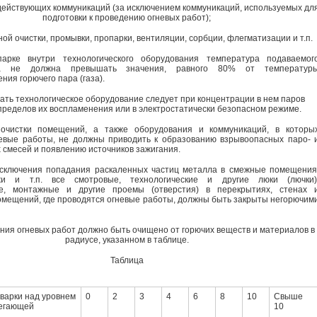
действующих коммуникаций (за исключением коммуникаций, используемых дл
подготовки к проведению огневых работ);
ой очистки, промывки, пропарки, вентиляции, сорбции, флегматизации и т.п.
арке внутри технологического оборудования температура подаваемог
ра не должна превышать значения, равного 80% от температур
ия горючего пара (газа).
ать технологическое оборудование следует при концентрации в нем паров
 пределов их воспламенения или в электростатически безопасном режиме.
очистки помещений, а также оборудования и коммуникаций, в которы
евые работы, не должны приводить к образованию взрывоопасных паро- 
смесей и появлению источников зажигания.
исключения попадания раскаленных частиц металла в смежные помещения
жи и т.п. все смотровые, технологические и другие люки (лючки)
е, монтажные и другие проемы (отверстия) в перекрытиях, стенах 
омещений, где проводятся огневые работы, должны быть закрыты негорючим
ния огневых работ должно быть очищено от горючих веществ и материалов в
радиусе, указанном в таблице.
Таблица
сварки над уровнем
0
2
3
4
6
8
10
Свыше
легающей
10