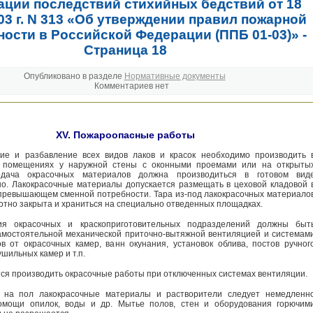
ации последствий стихийных бедствий от 18
03 г. N 313 «Об утверждении правил пожарной
ности в Российской Федерации (ППБ 01-03)» -
Страница 18
Опубликовано в разделе
Нормативные документы
Комментариев нет
XV. Пожароопасные работы
ние и разбавление всех видов лаков и красок необходимо производить 
 помещениях у наружной стены с оконными проемами или на открыты
одача окрасочных материалов должна производиться в готовом вид
о. Лакокрасочные материалы допускается размещать в цеховой кладовой 
 превышающем сменной потребности. Тара из-под лакокрасочных материало
отно закрыта и храниться на специально отведенных площадках.
ия окрасочных и краскоприготовительных подразделений должны быт
мостоятельной механической приточно-вытяжной вентиляцией и системам
в от окрасочных камер, ванн окунания, установок облива, постов ручног
шильных камер и т.п.
ся производить окрасочные работы при отключенных системах вентиляции.
 на пол лакокрасочные материалы и растворители следует немедленн
омощи опилок, воды и др. Мытье полов, стен и оборудования горючим