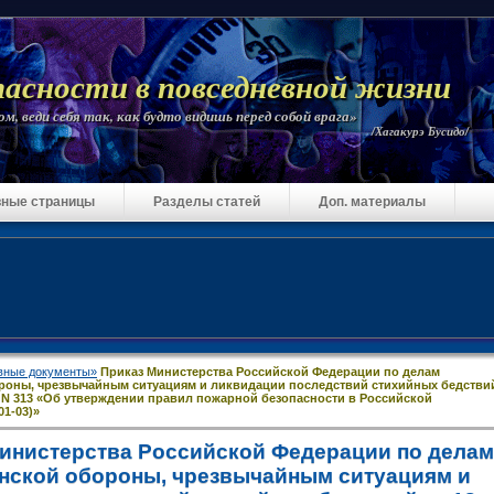
пасности в повседневной жизни
м, веди себя так, как будто видишь перед собой врага»
/Хагакурэ Бусидо/
ные страницы
Разделы статей
Доп. материалы
вные документы»
Приказ Министерства Российской Федерации по делам
роны, чрезвычайным ситуациям и ликвидации последствий стихийных бедстви
г. N 313 «Об утверждении правил пожарной безопасности в Российской
1-03)»
инистерства Российской Федерации по делам
нской обороны, чрезвычайным ситуациям и