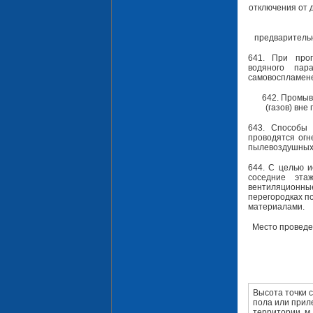
отключения от 
предварительн
641. При проп
водяного па
самовоспламенен
642. Промыв
(газов) вне
643. Способы 
проводятся огн
пылевоздушных 
644. С целью 
соседние эта
вентиляционны
перегородках п
материалами.
Место проведе
Высота точки 
пола или при
территории, м