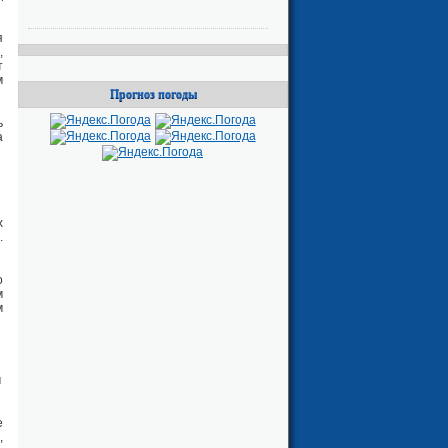
я
,
т
м
Прогноз погоды
ь
а
х
.
о
м
м
м
е
,