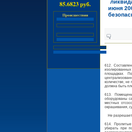
ликвид
85.6823 руб.
июня 20
безопас
Происшествия
612. Составле
изолированных
площадках. П
централизованн
количестве, не
должна быть пл
613. Помещен
оборудованы са
местных отсосо
окрашивания, су
Не разрешает
614. Пролитые
убирать при п