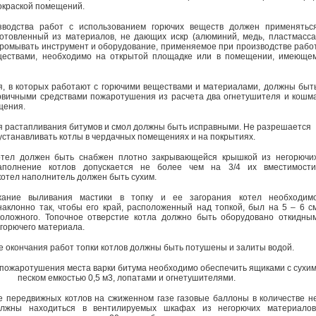
окраской помещений.
зводства работ с использованием горючих веществ должен применятьс
готовленный из материалов, не дающих искр (алюминий, медь, пластмасса
. Промывать инструмент и оборудование, применяемое при производстве рабо
ществами, необходимо на открытой площадке или в помещении, имеюще
, в которых работают с горючими веществами и материалами, должны быт
вичными средствами пожаротушения из расчета два огнетушителя и кошм
щения.
ля растапливания битумов и смол должны быть исправными. Не разрешается
устанавливать котлы в чердачных помещениях и на покрытиях.
отел должен быть снабжен плотно закрывающейся крышкой из негорючи
аполнение котлов допускается не более чем на 3/4 их вместимости
котел наполнитель должен быть сухим.
жание выливания мастики в топку и ее загорания котел необходим
наклонно так, чтобы его край, расположенный над топкой, был на 5 – 6 с
оложного. Топочное отверстие котла должно быть оборудовано откидны
егорючего материала.
е окончания работ топки котлов должны быть потушены и залиты водой.
 пожаротушения места варки битума необходимо обеспечить ящиками с сухи
песком емкостью 0,5 м3, лопатами и огнетушителями.
е передвижных котлов на сжиженном газе газовые баллоны в количестве н
олжны находиться в вентилируемых шкафах из негорючих материалов