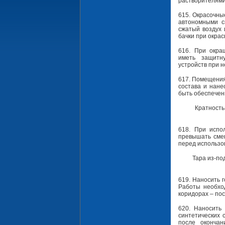
растворителями
615. Окрасочны
автономными с
сжатый воздух 
бачки при окра
616. При окра
иметь защитн
устройств при 
617. Помещения
состава и нан
быть обеспечен
Кратность
618. При испо
превышать смен
перед использов
Тара из-по
619. Наносить 
Работы необход
коридорах – по
620. Наносить 
синтетических 
после окончан