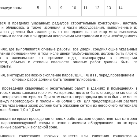
радиус зоны
5
8
9
10
11
12
13
14
еся в пределах указанных радиусов строительные конструкции, настил
а и облицовка, а также изоляция и части оборудования, выполненные и
иалов, должны быть защищены от попадания на них искр металлическим
стовым полотном или другими негорючими материалами и при необходимост
иях, где выполняются огневые работы, все двери, соединяющие указанны
угими помещениями, в том числе двери тамбур-шлюзов, должны быть плотн
на в зависимости от времени года, температуры в помещении
ности, объема и степени опасности огневых работ должны быть, п
ткрыты.
ия, в которых возможно скопление паров ЛВЖ, ГЖ и ГГ, перед проведением
огневых работ должны быть провентилированы.
я проведения сварочных и резательных работ в зданиях и помещениях, 
оторых использованы горючие материалы, должно быть ограждено сплошно
з негорючего материала. При этом высота перегородки должна быть не мене
 между перегородкой и полом – не более 5 см. Для предотвращения разлет
стиц указанный зазор должен быть огражден сеткой из негорючего материал
к не более 1,0 х 1,0 мм.
алом и во время проведения огневых работ должен осуществляться контрол
 парогазовоздушной среды в технологическом оборудовании, на которо
анные работы, и в опасной зоне.
ышения содержания горючих веществ или снижения концентраци