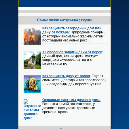
Самые свежие материалы раздела:
Как защитить загородный дом или
дачу от пожара
: Природные пожары,
от которых аномально жарким летом
пострадали несколько росс...
12 способов защиты дачи от воров
:
Дачный дом, как ни крути, пустует
чаще, чем хотелось бы. Да и в
межсезонье во...
Как защитить дачу от воров
: Еще от
силы месяц (погода и так побаловала)
— и владельцы дач перестанут к ни...
Охранные системы дачного дома
:
Осенью и зимой, как известно, у
дачников наступают тревожные
времена. Кражи, ...