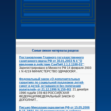
Самые свежие материалы раздела:
Постановление Главного государственного
санитарного врача РФ от 30.01.2003 N 4 "О
введении в действие СанПиН 2.1.2.1188-03"
:
Зарегистрировано в Минюсте РФ 14 февраля 2003
г. N 4219 МИНИСТЕРСТВО ЗДРАВООХР...
Федеральный закон «О дополнительных
гарантиях по социальной поддержке детей-
сирот и детей, оставшихся без попечения
родителей» от 21.12.1996 N 159-ФЗ
: 21 декабря
1996 года№ 159-ФЗ РОССИЙСКАЯ
ФЕДЕРАЦИЯФЕДЕРАЛЬНЫЙ ЗАКОН О
ДОПОЛНИТ...
Письмо Минздравсоцразвития РФ от 15.05.2006