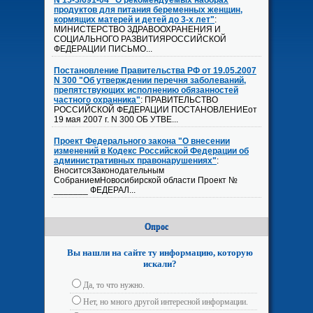
N 15-3/691-04 "О рекомендуемых наборах
продуктов для питания беременных женщин,
кормящих матерей и детей до 3-х лет"
:
МИНИСТЕРСТВО ЗДРАВООХРАНЕНИЯ И
СОЦИАЛЬНОГО РАЗВИТИЯРОССИЙСКОЙ
ФЕДЕРАЦИИ ПИСЬМО...
Постановление Правительства РФ от 19.05.2007
N 300 "Об утверждении перечня заболеваний,
препятствующих исполнению обязанностей
частного охранника"
: ПРАВИТЕЛЬСТВО
РОССИЙСКОЙ ФЕДЕРАЦИИ ПОСТАНОВЛЕНИЕот
19 мая 2007 г. N 300 ОБ УТВЕ...
Проект Федерального закона "О внесении
изменений в Кодекс Российской Федерации об
административных правонарушениях"
:
ВноситсяЗаконодательным
СобраниемНовосибирской области Проект №
_______ ФЕДЕРАЛ...
Опрос
Вы нашли на сайте ту информацию, которую
искали?
Да, то что нужно.
Нет, но много другой интересной информации.