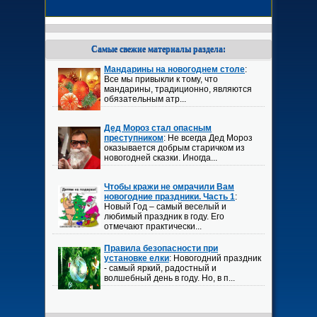
Самые свежие материалы раздела:
Мандарины на новогоднем столе
:
Все мы привыкли к тому, что
мандарины, традиционно, являются
обязательным атр...
Дед Мороз стал опасным
преступником
: Не всегда Дед Мороз
оказывается добрым старичком из
новогодней сказки. Иногда...
Чтобы кражи не омрачили Вам
новогодние праздники. Часть 1
:
Новый Год – самый веселый и
любимый праздник в году. Его
отмечают практически...
Правила безопасности при
установке елки
: Новогодний праздник
- самый яркий, радостный и
волшебный день в году. Но, в п...