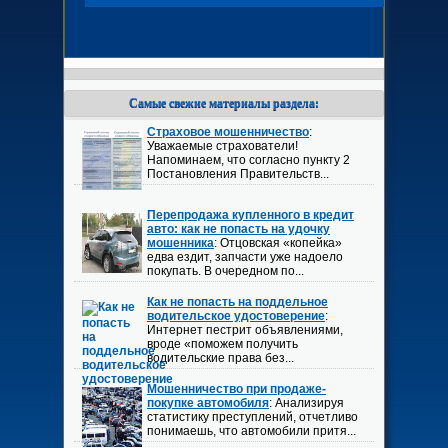
Самые свежие материалы раздела:
Страховое мошенничество
:
Уважаемые страхователи!
Напоминаем, что согласно пункту 2
Постановления Правительств...
Перепродажа купленного в кредит
авто: как не попасть на удочку
мошенника
: Отцовская «копейка»
едва ездит, запчасти уже надоело
покупать. В очередном по...
Как не попасть на поддельное
водительское удостоверение
:
Интернет пестрит объявлениями,
вроде «поможем получить
водительские права без...
Мошенничество при продаже-
покупке автомобиля
: Анализируя
статистику преступлений, отчетливо
понимаешь, что автомобили притя...