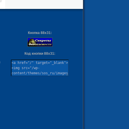
Кнопка 88х31:
Код кнопки 88х31:
ы
м