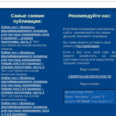
Самые свежие
Рекомендуйте нас:
публикации:
Online-тест «Вопросы
Если Вам понравились материалы
квалификационного экзамена
сайта - рекомендуйте его своим
для частных охранников» (для
друзьям, близким и знакомым.
6 разряда) – огневая
подготовка, часть 3
: Тест
Вы также можете оставить свою
составлен на основе вопросов
запись в
Гостевой книге
.
период...
Если у Вас есть свой сайт, В
Online-тест «Вопросы
можете разместить на не
квалификационного экзамена
текстовую ссылку или нашу кнопку.
для частных охранников»
Заранее спасибо!
(общие для 5 и 6 разряда) –
огневая подготовка, часть 2
:
Вид ссылки:
Тест составлен на основе
вопросов период...
СЕКРЕТЫ БЕЗОПАСНОСТИ
Online-тест «Вопросы
квалификационного экзамена
Код ссылки:
для частных охранников»
(общие для 5 и 6 разряда) –
огневая подготовка, часть 1
:
Тест составлен на основе
вопросов период...
Online-тест «Вопросы
квалификационного экзамена
для частных охранников» (для
4, 5 и 6 разряда) –