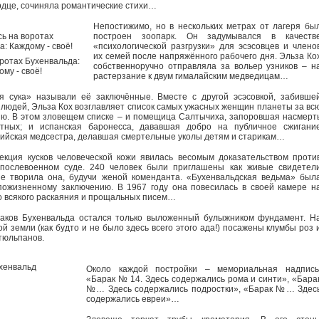
рдце, сочиняла романтические стихи…
Непостижимо, но в нескольких метрах от лагеря бы
построен зоопарк. Он задумывался в качеств
«психологической разгрузки» для эсэсовцев и члено
их семей после напряжённого рабочего дня. Эльза Ко
ротах Бухенвальда:
собственноручно отправляла за вольер узников – н
му - своё!
растерзание к двум гималайским медведицам…
я сука» называли её заключённые. Вместе с другой эсэсовкой, забивше
 людей, Эльза Кох возглавляет список самых ужасных женщин планеты за вс
ю. В этом зловещем списке – и помещица Салтычиха, запоровшая насмерт
стных; и испанская баронесса, дававшая добро на публичное сжигани
глийская медсестра, делавшая смертельные уколы детям и старикам…
кция кусков человеческой кожи явилась весомым доказательством проти
послевоенном суде. 240 человек были приглашены как живые свидетел
ые творила она, будучи женой коменданта. «Бухенвальдская ведьма» был
пожизненному заключению. В 1967 году она повесилась в своей камере н
о всякого раскаяния и прощальных писем…
раков Бухенвальда остался только выложенный булыжником фундамент. Н
 земли (как будто и не было здесь всего этого ада!) посажены клумбы роз 
тюльпанов.
Около каждой постройки – мемориальная надпись
«Барак № 14. Здесь содержались рома и синти», «Бара
№… Здесь содержались подростки», «Барак №… Здес
содержались евреи»…