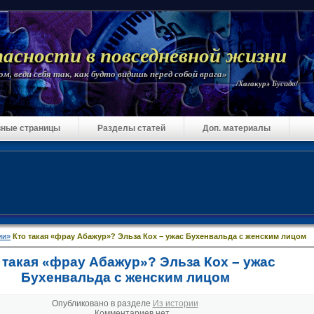
пасности в повседневной жизни
м, веди себя так, как будто видишь перед собой врага»
/Хагакурэ Бусидо/
ные страницы
Разделы статей
Доп. материалы
ии»
Кто такая «фрау Абажур»? Эльза Кох – ужас Бухенвальда с женским лицом
 такая «фрау Абажур»? Эльза Кох – ужас
Бухенвальда с женским лицом
Опубликовано в разделе
Из истории
Комментариев нет