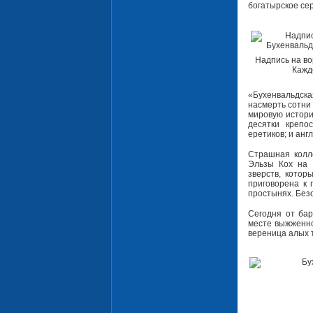
богатырское се
Надпись на во
Каждо
«Бухенвальдска
насмерть сотни
мировую истори
десятки крепо
еретиков; и ан
Страшная колле
Эльзы Кох на 
зверств, котор
приговорена к 
простынях. Без
Сегодня от ба
месте выжженной
вереница алых 