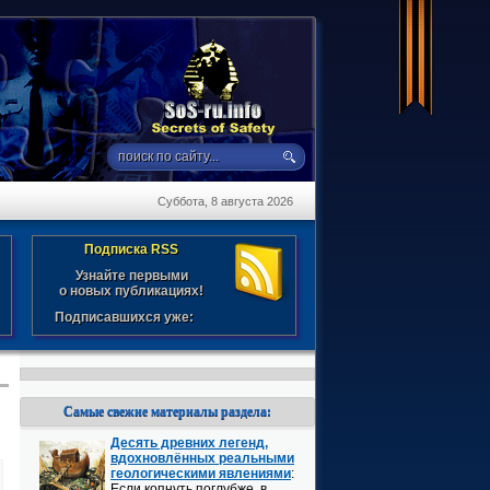
Суббота, 8 августа 2026
Подписка RSS
Узнайте первыми
о новых публикациях!
Подписавшихся уже:
Самые свежие материалы раздела:
Десять древних легенд,
вдохновлённых реальными
геологическими явлениями
:
Если копнуть поглубже, в