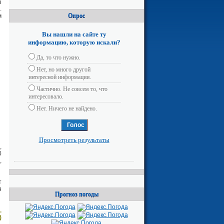
ы
.
Опрос
м
Вы нашли на сайте ту
информацию, которую искали?
Да, то что нужно.
Нет, но много другой
интересной информации.
Частично. Не совсем то, что
интересовало.
Нет. Ничего не найдено.
Просмотреть результаты
,
0
,
т
я
Прогноз погоды
.
)