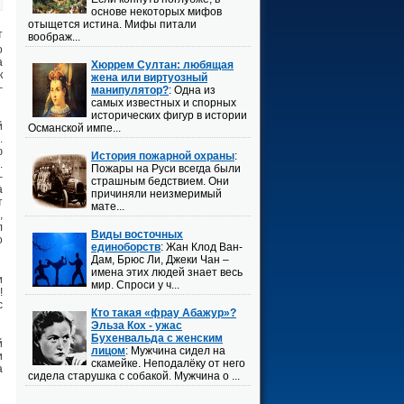
основе некоторых мифов
отыщется истина. Мифы питали
т
воображ...
о
а
Хюррем Султан: любящая
к
жена или виртуозный
–
манипулятор?
: Одна из
самых известных и спорных
исторических фигур в истории
й
Османской импе...
.
ю
История пожарной охраны
:
.
Пожары на Руси всегда были
–
страшным бедствием. Они
а
причиняли неизмеримый
т
мате...
,
л
Виды восточных
о
единоборств
: Жан Клод Ван-
Дам, Брюс Ли, Джеки Чан –
имена этих людей знает весь
и
мир. Спроси у ч...
!
с
Кто такая «фрау Абажур»?
Эльза Кох - ужас
Бухенвальда с женским
й
лицом
: Мужчина сидел на
и
скамейке. Неподалёку от него
а
сидела старушка с собакой. Мужчина о ...