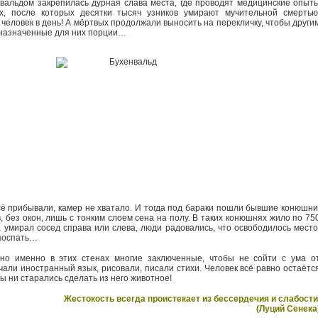
вальдом закрепилась дурная слава места, где проводят медицинские опыт
х, после которых десятки тысяч узников умирают мучительной смертью
человек в день! А мёртвых продолжали выносить на перекличку, чтобы други
назначенные для них порции…
ё прибывали, камер не хватало. И тогда под бараки пошли бывшие конюшни
, без окон, лишь с тонким слоем сена на полу. В таких конюшнях жило по 75
а умирал сосед справа или слева, люди радовались, что освободилось место
поспать…
 но именно в этих стенах многие заключенные, чтобы не сойти с ума о
чали иностранный язык, рисовали, писали стихи. Человек всё равно остаётс
бы ни старались сделать из него животное!
Жестокость всегда проистекает из бессердечия и слабости
(Луций Сенека