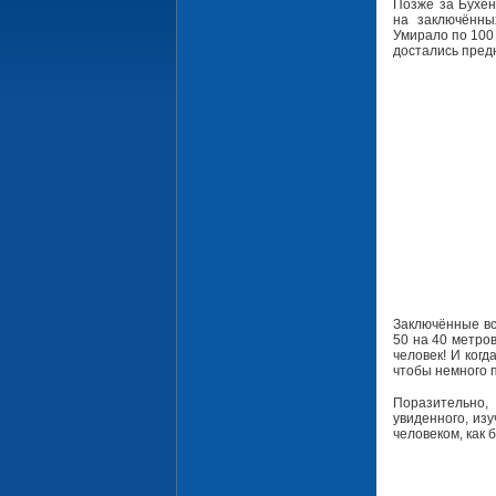
Позже за Бухен
на заключённы
Умирало по 100 
достались пред
Заключённые вс
50 на 40 метров
человек! И когд
чтобы немного 
Поразительно,
увиденного, изу
человеком, как 