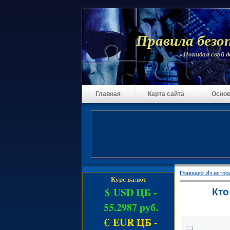
Правила безо
«Покидая свой до
Главная
Карта сайта
Основ
Главная»
Из истор
Курс валют
$ USD ЦБ -
Кто
55.2987 руб.
€ EUR ЦБ -