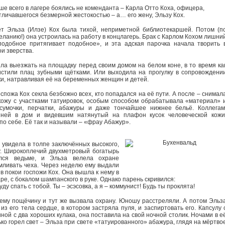
ше всего в лагере боялись не коменданта – Карла Отто Коха, офицера,
тличавшегося безмерной жестокостью – а… его жену, Эльзу Кох.
т Эльза (Илзе) Кох была тихой, неприметной библиотекаршей. Потом (п
ланию!) она устроилась на работу в концлагерь. Брак с Карлом Кохом лишни
подобное притягивает подобное», и эта адская парочка начала творить 
и зверства.
ла выезжать на площадку перед своим домом на белом коне, в то время ка
стили плац зубными щётками. Или выходила на прогулку в сопровождени
ки, натравливая её на беременных женщин и детей.
спожа Кох секла безбожно всех, кто попадался на её пути. А после – снимал
кожу с участками татуировок, особым способом обрабатывала «материал» 
сумочки, перчатки, абажуры и даже тончайшее нижнее бельё. Коллегам
ней в дом и видевшим натянутый на плафон кусок человеческой кожи
по себе. Её так и называли – «фрау Абажур».
увидела в толпе заключённых высокого,
. Широкоплечий двухметровый богатырь
ился ведьме, и Эльза велела охране
мливать чеха. Через неделю ему выдали
в покои госпожи Кох. Она вышла к нему в
е, с бокалом шампанского в руке. Однако парень скривился:
уду спать с тобой. Ты – эсэсовка, а я – коммунист! Будь ты проклята!
ему пощёчину и тут же вызвала охрану. Юношу расстреляли. А потом Эльз
из его тела сердце, в котором застряла пуля, и заспиртовать его. Капсулу 
ной с два хороших кулака, она поставила на свой ночной столик. Ночами в е
ко горел свет – Эльза при свете «татуированного» абажура, глядя на мёртво