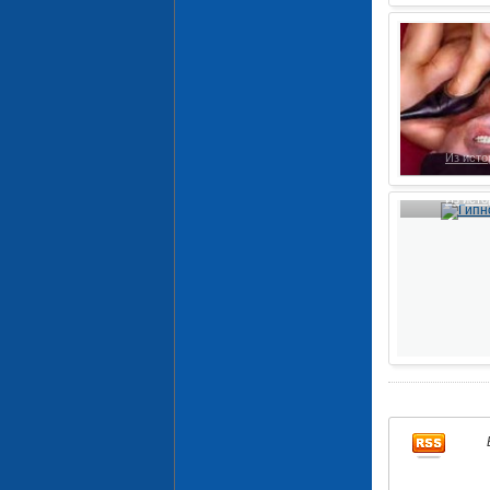
Из исто
Из исто