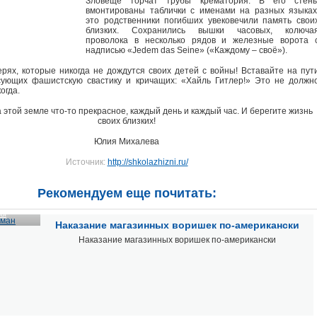
Зловеще торчат трубы крематория. В его стен
вмонтированы таблички с именами на разных языках
это родственники погибших увековечили память свои
близких. Сохранились вышки часовых, колюча
проволока в несколько рядов и железные ворота 
надписью «Jedem das Seine» («Каждому – своё»).
рях, которые никогда не дождутся своих детей с войны! Вставайте на пут
сующих фашистскую свастику и кричащих: «Хайль Гитлер!» Это не должн
огда.
 этой земле что-то прекрасное, каждый день и каждый час. И берегите жизнь
своих близких!
Юлия Михалева
Источник:
http://shkolazhizni.ru/
Рекомендуем еще почитать:
зы
Наказание магазинных воришек по-американски
Наказание магазинных воришек по-американски