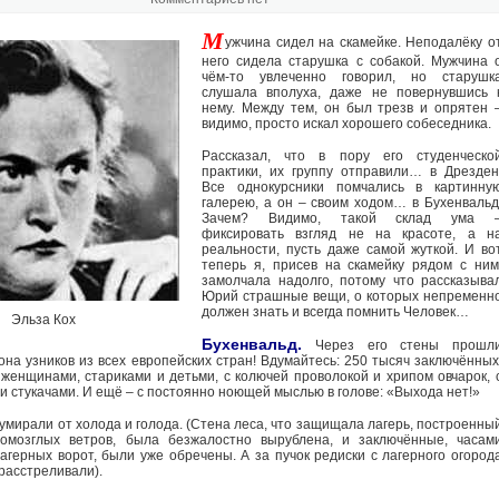
М
ужчина сидел на скамейке. Неподалёку о
него сидела старушка с собакой. Мужчина 
чём-то увлеченно говорил, но старушк
слушала вполуха, даже не повернувшись 
нему. Между тем, он был трезв и опрятен 
видимо, просто искал хорошего собеседника.
Рассказал, что в пору его студенческо
практики, их группу отправили… в Дрезден
Все однокурсники помчались в картинну
галерею, а он – своим ходом… в Бухенвальд
Зачем? Видимо, такой склад ума 
фиксировать взгляд не на красоте, а н
реальности, пусть даже самой жуткой. И во
теперь я, присев на скамейку рядом с ним
замолчала надолго, потому что рассказыва
Юрий страшные вещи, о которых непременн
должен знать и всегда помнить Человек…
Эльза Кох
Бухенвальд.
Через его стены прошл
она узников из всех европейских стран! Вдумайтесь: 250 тысяч заключённых
 женщинами, стариками и детьми, с колючей проволокой и хрипом овчарок, 
и стукачами. И ещё – с постоянно ноющей мыслью в голове: «Выхода нет!»
 умирали от холода и голода. (Стена леса, что защищала лагерь, построенны
ромозглых ветров, была безжалостно вырублена, и заключённые, часам
агерных ворот, были уже обречены. А за пучок редиски с лагерного огород
расстреливали).