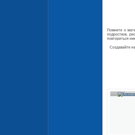
Помните о мате
подростков, ри
повториться ник
Создавайте на
Курье