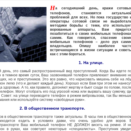
Н
а сегодняшний день, кражи сотовы
телефонов, становятся актуально
проблемой для всех. Но пока государство 
операторы сотовой связи не выработал
методики борьбы с теми, кто используе
ворованные аппараты, Вам придетс
позаботиться о своих мобильных телефона
самим. Как говорится, спасение свои
мобильных телефонов – дело рук сами
владельцев. Опишу наиболее част
встречающиеся в жизни ситуации и совет
как с этим бороться.
1. На улице.
 день, это самый распространенный вид преступлений. Когда Вы идете п
о в темное время суток, Ваш зазвонивший телефон привлекает внимание н
щих, но и преступников. Это все равно, что нарисовать мишень себе на лбу
он легко (что и делают каждый день). Хорошо если Вам при этом не нанесу
а здоровью. А то, как правило, догоняют жертву и бьют сзади по голове, посл
елефон. Могут отобрать его под угрозой ножа или вырвать вашу сумочку, гд
 Совет: на улице переводите телефон в режим вибровызова, так Вы меньш
мания или используйте систему «свободные руки».
2. В общественном транспорте.
в в общественном транспорте также актуальны. В часы пик в общественно
риходится ездить в условиях давки, что очень удобно для воров. 
транспорте Ваш мобильный телефон НЕ ДОЛЖЕН висеть на ремне. И н
он в руках, как советуют некоторые «специалисты». Преступник увиди