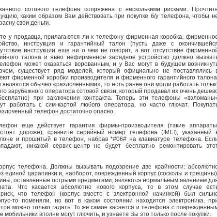
жанного сотового телефона сопряжена с несколькими рисками. Прочтит
укцию, каким образом Вам действовать при покупке б/у телефона, чтобы н
асну свои деньги.
ите у продавца, прилагаются ли к телефону фирменная коробка, фирменно
ойство, инструкция и гарантийный талон (пусть даже с окончившейс
сутствие инструкции еще ни о чем не говорит, а вот отсутствие фирменно
тийного талона и явно нефирменное зарядное устройство должно вызват
Телефон может оказаться ворованным, и у Вас могут в будущем возникнут
очем, существует ряд моделей, который официально не поставлялись 
еют фирменной коробки производителя и фирменного гарантийного талона
 являются обычно «разлоченными», то есть ранее они могли работать тольк
ого зарубежного оператора сотовой связи, который продавал их очень дешев
 бесплатно) при заключении контракта. Теперь эти телефоны «взломаны
ут работать с сим-картой любого оператора, но часто глючат. Покупат
злоченный телефон достаточно опасно.
лефон еще действует гарантия фирмы-производителя (такие аппараты
 стоят дороже), сравните серийный номер телефона (IMEI), указанный 
лоне и прошитый в телефон, набрав *#06# на клавиатуре телефона. Есл
падают, никакой сервис-центр не будет бесплатно ремонтировать это
корпус телефона. Должны вызывать подозрение две крайности: абсолютн
ез единой царапинки и, наоборот, поврежденный корпус (сосколы и трещины)
ны, оставленные острыми предметами, являются нормальным явлением дл
рата. Что касается абсолютно нового корпуса, то в этом случае ест
риск, что телефон (корпус вместе с электронной начинкой) был сильн
пус-то поменяли, но вот в каком состоянии находится электроника, пр
тре можно только гадать. То же самое касается и телефона с поврежденны
 мобильники вполне могут глючить, и узнаете Вы это только после покупки.