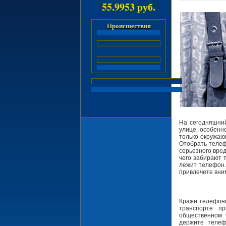
55.9953 руб.
Происшествия
На сегодняшний
улице, особенн
только окружаю
Отобрать телеф
серьезного вред
чего забирают т
лежит телефон.
привлечете вни
Кражи телефоно
транспорте п
общественном 
держите телеф