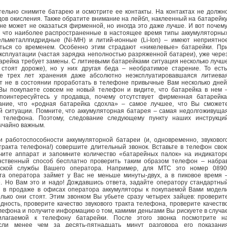
тельно снимите батарею и осмотрите ее контакты. На контактах не должн
дов окисления. Также обратите внимание на лейбл, наклеенный на батарейку
не может не оказаться фирменной, но иногда это даже лучше. И вот почему
, что наиболее распространенные в настоящее время типы аккумуляторны
льметаллгидридные (Ni-MH) и литий-ионные (Li-Ion) – имеют неприятно
иться со временем. Особенно этим страдают «никелевые» батарейки. Пр
ксплуатации (частая зарядка неполностью разряженной батареи), уже чере
тарейка требует замены. С литиевыми батарейками ситуация несколько лучш
и стоят дороже), но у них другая беда – необратимое старение. То есть
е трех лет хранения даже абсолютно неэксплуатировавшаяся литиева
т не в состоянии проработать в телефоне привычные Вам несколько дней
Вы покупаете совсем не новый телефон и видите, что батарейка в нем 
поинтересуйтесь у продавца, почему отсутствует фирменная батарейка
ание, что «родная батарейка сдохла» – самое лучшее, что Вы сможет
й ситуации. Помните, что аккумуляторная батарея – самая недолгоживуща
о телефона. Поэтому, следование следующему пункту наших инструкци
ычайно важным.
и работоспособности аккумуляторной батареи (и, одновременно, звуковог
тракта телефона!) совершите длительный звонок. Вставьте в телефон сво
ючите аппарат и запомните количество «батарейных палок» на индикатор
нственный способ бесплатно проверить таким образом телефон – набра
тской службы Вашего оператора. Например, для МТС это номер 0890
та оператора займет у Вас не меньше минуты-двух, а в пиковое время 
. Но Вам это и надо! Дождавшись ответа, задайте оператору стандартны
и в продаже в офисах оператора аккумуляторы к покупаемой Вами модел
лько они стоят. Этим звонком Вы убьете сразу четырех зайцев: проверит
одность, проверите качество звукового тракта телефона, проверите качеств
лефона и получите информацию о том, камими деньгами Вы рискуете в случа
илагаемой к телефону батарейки. После этого звонка посмотрите н
сли менее чем за десять-пятнадцать минут разговора его показани