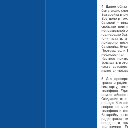
4. Далее обяза
быть видно сле
Батарейка впол
Все дело в том
батарей – нике
свойство порт
неправильной э
год нередко ба
(они, кстати, 
примерно посл
батарейка буде
Поэтому, если 
нефирменная, 
Честное призн
услышать в это
часть сотовог
является чрезв
5. Для проверк
тракта и радио
сим-карту, вкл
телефона. Еди
номер абонен
Ожидание отве
гораздо больше
вопрос: есть л
телефона и ско
батарейку на г
радиотракта те
негодности пр
«палкомер». Е