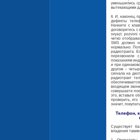
уменьшились ср
вытекающими д
6. И, наконец, 
дефекты телеф
Начните с клав
договоритесь с 
svyazi: pozvon
четко отобража
SMS должно но
нормально. Полу
радиотракта. Е
перезвонили с
показаниям инди
и при одинаков
другом – четыр
сигнала на дис
радиотракт те
обеспечивается
входящем звонк
совершаете пок
это, вставьте о
проверить, кто
значит, покупат
Телефон, к
Существует ба
владения таким