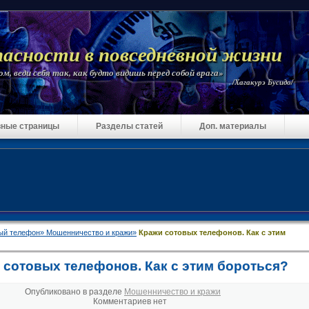
пасности в повседневной жизни
м, веди себя так, как будто видишь перед собой врага»
/Хагакурэ Бусидо/
ные страницы
Разделы статей
Доп. материалы
ый телефон»
Мошенничество и кражи»
Кражи сотовых телефонов. Как с этим
 сотовых телефонов. Как с этим бороться?
Опубликовано в разделе
Мошенничество и кражи
Комментариев нет