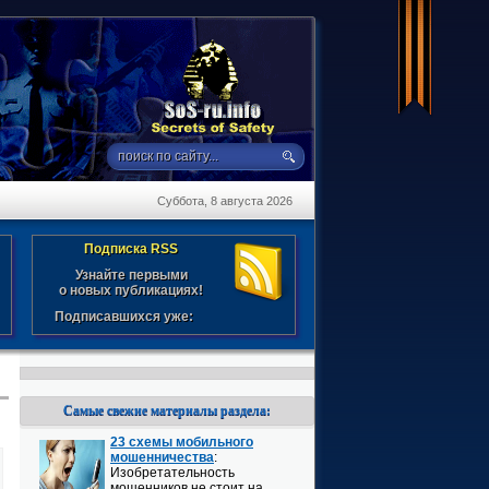
Суббота, 8 августа 2026
Подписка RSS
Узнайте первыми
о новых публикациях!
Подписавшихся уже:
Самые свежие материалы раздела:
23 схемы мобильного
мошенничества
:
Изобретательность
мошенников не стоит на