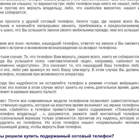
звонка не слышно, то вариантов три: либо телефон еще никто не нашел, либ
е против его вернуть владельцу, либо, что наиболее вероятно, нашел 
не собирается.
е просите у друзей сотовый телефон, бегите туда, где скорее всего В
льник и начинайте непрерывно звонить, приближаясь к предполагаемом
ть шанс, что Вы услышите звонок своего мобильника прежде, чем его услыши
аем все ясно: человек, нашедший телефон, ответит на звонок и Вы сможет
ним о встрече и возможном вознаграждении за возврат телефона.
етьем случае. То, что телефон Вам вернуть, скорее всего, никто не собирается
огда Вы услышите голос «автоматической леди», например, «абонент н
временно недоступен». Это означает то, что нашедший Ваш телефон либ
л его, либо уже выкинул из него Вашу сим-карту. В этом случае Вы должн
телефон, позвонив при возможности оператору.
огда без надобности не оставляйте телефон в режиме «только вибрация»
ом: его поиски в этом случае могут занять ну очень длительное время, даж
лежит в кармане вашего пальто!
вет. Почти все современные модели телефонов позволяют самостоятельн
тственную надпись, которая на короткое время возникает на экране телефон
нии. «Забейте» в телефон приветствие такого содержания: «Пожалуйста
телефон владельцу! …», разумеется, укажите свой контактный телефон
ссиональный воришка только усмехнется, прочитав эту надпись, которую з
удалить из телефона. Но если телефон нашел «нормальный» человек
решающий довод, чтобы вернуть Вам телефон.
ы решили купить подержанный сотовый телефон?