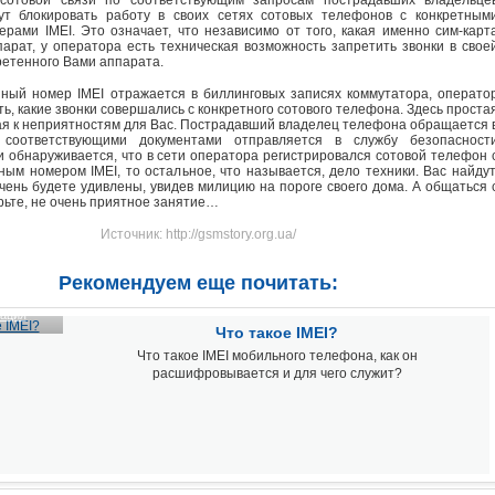
сотовой связи по соответствующим запросам пострадавших владельце
ут блокировать работу в своих сетях сотовых телефонов с конкретным
рами IMEI. Это означает, что независимо от того, какая именно сим-карт
парат, у оператора есть техническая возможность запретить звонки в свое
ретенного Вами аппарата.
ийный номер IMEI отражается в биллинговых записях коммутатора, операто
ь, какие звонки совершались с конкретного сотового телефона. Здесь проста
ая к неприятностям для Вас. Пострадавший владелец телефона обращается 
соответствующими документами отправляется в службу безопасност
и обнаруживается, что в сети оператора регистрировался сотовой телефон 
ным номером IMEI, то остальное, что называется, дело техники. Вас найдут
чень будете удивлены, увидев милицию на пороге своего дома. А общаться 
рьте, не очень приятное занятие…
Источник: http://gsmstory.org.ua/
Рекомендуем еще почитать:
ация
Что такое IMEI?
Что такое IMEI мобильного телефона, как он
расшифровывается и для чего служит?