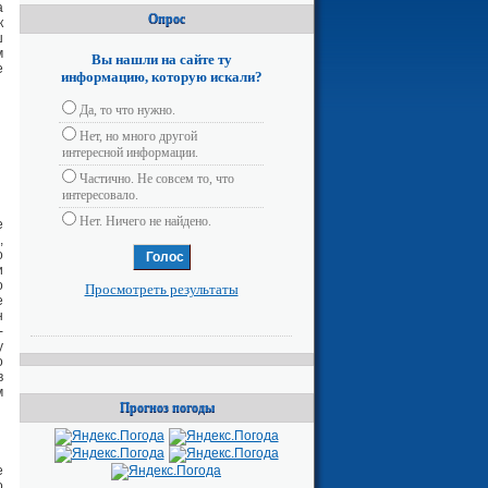
а
Опрос
к
ш
м
Вы нашли на сайте ту
е
информацию, которую искали?
Да, то что нужно.
Нет, но много другой
интересной информации.
Частично. Не совсем то, что
интересовало.
Нет. Ничего не найдено.
е
,
о
и
о
Просмотреть результаты
е
н
-
у
о
в
м
Прогноз погоды
е
о