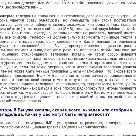
азу на два деления или больше, то батарейка, очевидно, дохлая со всем
ля Вас последствиями…
проверьте телефон на «глючность». К сожалению, далеко не всегда внутренни
она удается сразу обнаружить, но уменьшить риск стоит постараться
иатуры. Для этого наберите своему знакомому или родственнику (заране
ним об этом!) текстовое сообщение (SMS), типа «ya pokupayu telefon. proverk
i mne!». Все кнопки, очевидно, должны нормально работать, дисплей долже
ть все символы, телефон не должен сильно тормозить при вводе текста, 
рмально отправляться, если сообщения у Вас и раньше отправлялис
чив в ответ входящий звонок, Вы еще проверите качество звукового тракта 
сли звук квакает и выпадают куски речи, то, попросите, чтобы Вам еще ра
 обычного стационарного телефона. Кстати, не стоит особо доверят
катора уровня сигнала телефона, так как никаких жестких стандартов тут нет
ом уровне сигнала на одном телефоне вполне может гореть две «палки», а н
е. Однако, если Вы точно уверены, что в месте покупки телефона уровен
плее не может быть меньше половины шкалы «палкомера», то, скорее всего
лефона неисправен. Если ж Вы не знаете, какое качество радиопокрыти
 оператором сотовой связи в месте покупки телефона, а кваканье и пр
е со стационарного телефона не пропадает, то, теоретически, место, где В
упку, может-таки находиться в зоне плохого радиопокрытия. Чтобы проверит
братно сим-карту в свой старый телефон. Если ж его у Вас нету, то невозможн
 виноват в дефектах звучания: телефон или слабый сигнал сотовой сети, а
ь такой телефон опасно.
оторый Вы уже купили, скорее всего, украден или отобран у
владельца. Какие у Вас могут быть неприятности?
за данных с номерами IMEI, украденных (утраченных) телефонов. Фак
 телефоном потенциально грозит Вам двумя неприятностями.