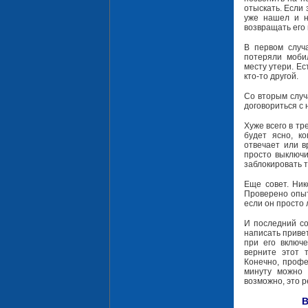
отыскать. Если 
уже нашел и н
возвращать его 
В первом случа
потеряли моби
месту утери. Ес
кто-то другой.
Со вторым случ
договориться с 
Хуже всего в тр
будет ясно, к
отвечает или 
просто выключи
заблокировать 
Еще совет. Ник
Проверено опыт
если он просто 
И последний со
написать приве
при его включе
верните этот 
Конечно, профе
минуту можно 
возможно, это 
В