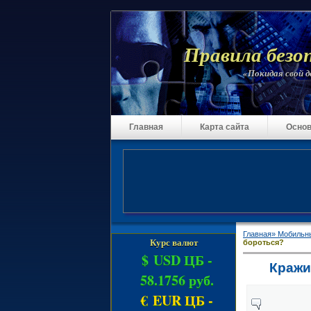
Правила безо
«Покидая свой до
Главная
Карта сайта
Основ
Главная»
Мобильн
Курс валют
бороться?
$ USD ЦБ -
Кражи
58.1756 руб.
€ EUR ЦБ -