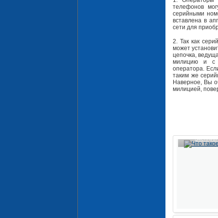
1. Операторы 
телефонов мог
серийными номе
вставлена в ап
сети для приоб
2. Так как сер
может установит
цепочка, ведущ
милицию и с 
оператора. Есл
таким же серий
Наверное, Вы о
милицией, пове
Эксплуат