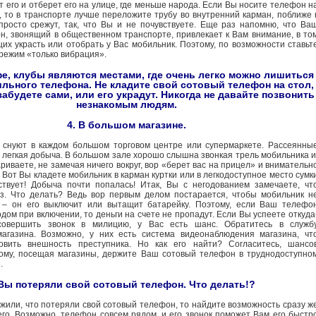
 его и отберет его на улице, где меньше народа. Если Вы носите телефон н
, то в транспорте лучше переложите трубу во внутренний карман, поближе 
 просто срежут, так, что Вы и не почувствуете. Еще раз напомню, что Ва
н, звонящий в общественном транспорте, привлекает к Вам внимание, в то
их украсть или отобрать у Вас мобильник. Поэтому, по возможности ставьт
режим «только вибрация».
фе, клубы являются местами, где очень легко можно лишиться
льного телефона. Не кладите свой сотовый телефон на стол,
забудете сами, или его украдут. Никогда не давайте позвонить
незнакомым людям.
4. В большом магазине.
 снуют в каждом большом торговом центре или супермаркете. Рассеянны
х легкая добыча. В большом зале хорошо слышна звонкая трель мобильника и
риваете, не замечая ничего вокруг, вор «берет вас на прицел» и внимательн
 Вот Вы кладете мобильник в карман куртки или в легкодоступное место сумк
твует! Добыча почти попалась! Итак, Вы с негодованием замечаете, чт
з. Что делать? Ведь вор первым делом постарается, чтобы мобильник н
в – он его выключит или вытащит батарейку. Поэтому, если Ваш телефо
ом при включении, то деньги на счете не пропадут. Если Вы успеете откуда
совершить звонок в милицию, у Вас есть шанс. Обратитесь в служб
магазина. Возможно, у них есть система видеонаблюдения магазина, чт
овить внешность преступника. Но как его найти? Согласитесь, шансо
ому, посещая магазины, держите Ваш сотовый телефон в труднодоступно
.
Вы потеряли свой сотовый телефон. Что делать!?
жили, что потеряли свой сотовый телефон, то найдите возможность сразу ж
его. Возможно, телефон совсем рядом, и его звонок поможет Вам его быстр