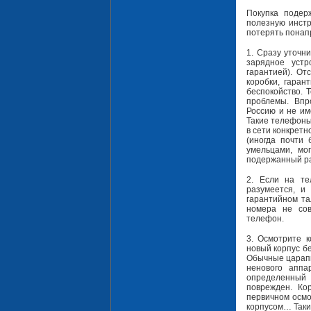
Покупка подер
полезную инстр
потерять понапр
1. Сразу уточн
зарядное устр
гарантией). От
коробки, гаран
беспокойство. 
проблемы. Впр
Россию и не им
Такие телефоны
в сети конкретн
(иногда почти
умельцами, мог
подержанный ра
2. Если на те
разумеется, и
гарантийном та
номера не сов
телефон.
3. Осмотрите 
новый корпус б
Обычные царапи
ненового аппа
определенный 
поврежден. Кор
первичном осмо
корпусом… Такие