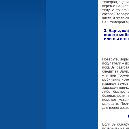
телефон, оценит
веревке на шее
телу. А то его
сотовой телефо
числе и желающ
Ваш телефон в 
3. Бары, ка
своего моби
или вы его 
Поверьте, воры
покупатели – и
пока Вы разгова
следит за Вами.
– и вор торжес
мобильник исче
издавал звуко
защищен пин-код
либо быстро 
безопасности 
поможет устан
маловато. Поэт
для воров месте
Если Вы обнару
позвонить на н