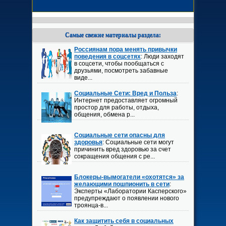
Самые свежие материалы раздела:
Россиянам пора менять привычки
поведения в соцсетях
: Люди заходят
в соцсети, чтобы пообщаться с
друзьями, посмотреть забавные
виде...
Социальные Сети: Вред и Польза
:
Интернет предоставляет огромный
простор для работы, отдыха,
общения, обмена р...
Социальные сети опасны для
здоровья
: Социальные сети могут
причинить вред здоровью за счет
сокращения общения с ре...
Блокеры-вымогатели «охотятся» за
желающими пошпионить в сети
:
Эксперты «Лаборатории Касперского»
предупреждают о появлении нового
троянца-в...
Как защитить себя в социальных