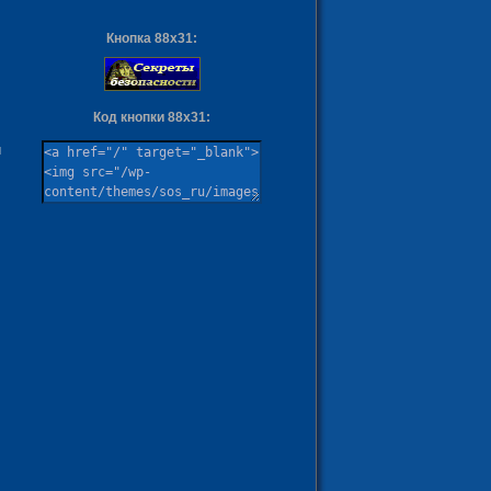
Кнопка 88х31:
Код кнопки 88х31:
ы
м