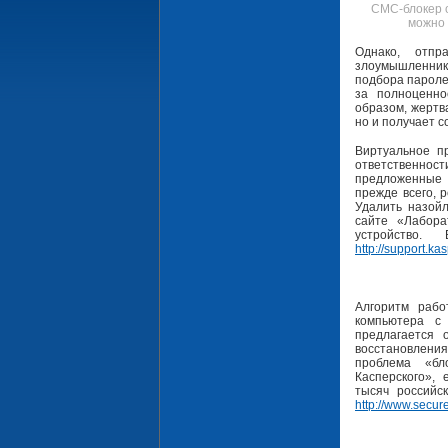
СМС-блокер о
можно 
Однако, отпр
злоумышленника
подбора паролей
за полноценно
образом, жертв
но и получает 
Виртуальное п
ответственност
предложенные
прежде всего, 
Удалить назой
сайте «Лабора
устройство
http://support.ka
Алгоритм рабо
компьютера с
предлагается
восстановлени
проблема «бл
Касперского»,
тысяч российс
http://www.secure