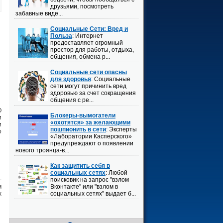
друзьями, посмотреть
забавные виде...
Социальные Сети: Вред и
Польза
: Интернет
предоставляет огромный
простор для работы, отдыха,
общения, обмена р...
Социальные сети опасны
для здоровья
: Социальные
сети могут причинить вред
здоровью за счет сокращения
общения с ре...
О
Блокеры-вымогатели
и
«охотятся» за желающими
и
пошпионить в сети
: Эксперты
о
«Лаборатории Касперского»
предупреждают о появлении
нового троянца-в...
Как защитить себя в
социальных сетях
: Любой
-
поисковик на запрос "взлом
м
Вконтакте" или "взлом в
х
социальных сетях" выдает б...