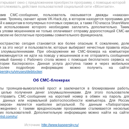
ткрывает окно с предложением приобрести программу, с помощью которой
отслеживать действия пользователей социальной сети «ВКонтакте».
авив СМС-сообщение, пользователь оказывается дважды «наказан
ми. Троянец скачает архив VK-Hack.zip, в котором находятся программа дл
 к аккаунтам в популярных почтовых сервисах, а также ПО класса ShareWare
е использование которого необходимо заплатить дополнительно. Таки
а уловки мошенников не только оплачивает отправку дорогостоящей СМС-ки
совсем не бесплатные программы сомнительного функционала.
ространство сегодня становится все более опасным. К сожалению, дол
и за это несут и пользователи, которые выбирают нечестные правила игры
 злоумышленниками. При обнаружении же СМС-блокера на компьютере
рекомендуется не идти на поводу у мошенников и не отправлять сообщения
ливый баннер с Рабочего стола можно с помощью бесплатного сервиса н
тории Касперского». Данная услуга доступна также и через мобильно
. Более подробную информацию можно получить на сайте
spersky.ru/viruses/deblocker
.
Об СМС-блокерах
ты троянцев-вымогателей прост и заключается в блокировании работ
 целью получения денег злоумышленниками. Для этого пользовател
 отправить СМС-сообщение на короткий номер в обмен на пароль дл
я данных или нормальной работоспособности компьютера. Для Росси
океров» является наиболее актуальной. По данным «Лаборатори
 ежедневно с такими вредоносными программами сталкиваются нескольк
ких пользователей. Дополнительную информацию можно найти на сайте
list.com/ru/
.
Источник:
http://www.kaspersky.ru/