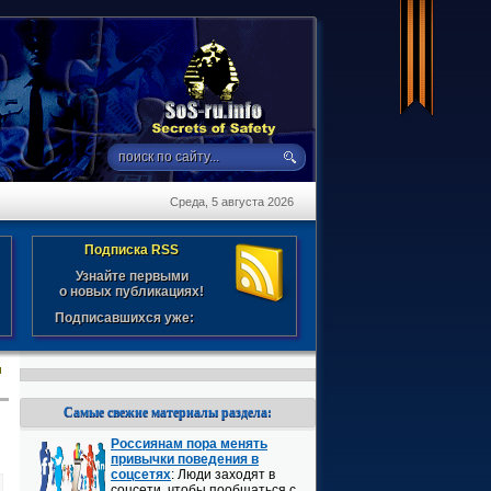
Среда, 5 августа 2026
Подписка RSS
Узнайте первыми
о новых публикациях!
Подписавшихся уже:
и
Самые свежие материалы раздела:
Россиянам пора менять
привычки поведения в
соцсетях
: Люди заходят в
соцсети, чтобы пообщаться с