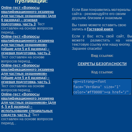
публикации:
Online-тест «Вопросы
Если Вам понравились материалы
квалификационного экзамена
сайта - рекомендуйте его своим
для частных охранников» (для
друзьям, близким и знакомым.
6 разряда) – огневая
подготовка, часть 3
: Тест
Вы также можете оставить свою
составлен на основе вопросов
запись в
Гостевой книге
.
период...
Если у Вас есть свой сайт, В
Online-тест «Вопросы
можете разместить на не
квалификационного экзамена
текстовую ссылку или нашу кнопку.
для частных охранников»
Заранее спасибо!
(общие для 5 и 6 разряда) –
огневая подготовка, часть 2
:
Вид ссылки:
Тест составлен на основе
вопросов период...
СЕКРЕТЫ БЕЗОПАСНОСТИ
Online-тест «Вопросы
квалификационного экзамена
Код ссылки:
для частных охранников»
(общие для 5 и 6 разряда) –
огневая подготовка, часть 1
:
Тест составлен на основе
вопросов период...
Online-тест «Вопросы
квалификационного экзамена
для частных охранников» (для
4, 5 и 6 разряда) –
использование специальных
средств, часть 2
: Тест
составлен на основе вопросов
период...