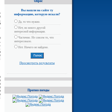
Опрос
Вы нашли на сайте ту
»
информацию, которую искали?
я
,
Да, то что нужно.
м
,
Нет, но много другой
интересной информации.
Частично. Не совсем то, что
ю
,
интересовало.
,
Нет. Ничего не найдено.
.
а
е
:
Просмотреть результаты
ы
ю
я
и
Прогноз погоды
и
о
: