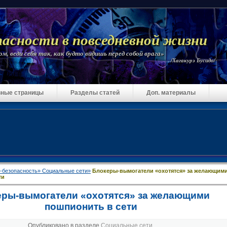
пасности в повседневной жизни
м, веди себя так, как будто видишь перед собой врага»
/Хагакурэ Бусидо/
ные страницы
Разделы статей
Доп. материалы
-безопасность»
Социальные сети»
Блокеры-вымогатели «охотятся» за желающим
ти
ры-вымогатели «охотятся» за желающими
пошпионить в сети
Опубликовано в разделе
Социальные сети