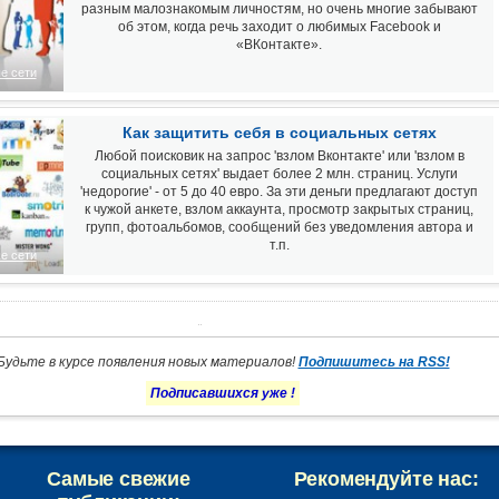
разным малознакомым личностям, но очень многие забывают
об этом, когда речь заходит о любимых Facebook и
«ВКонтакте».
е сети
Как защитить себя в социальных сетях
Любой поисковик на запрос 'взлом Вконтакте' или 'взлом в
социальных сетях' выдает более 2 млн. страниц. Услуги
'недорогие' - от 5 до 40 евро. За эти деньги предлагают доступ
к чужой анкете, взлом аккаунта, просмотр закрытых страниц,
групп, фотоальбомов, сообщений без уведомления автора и
т.п.
е сети
Будьте в курсе появления новых материалов!
Подпишитесь на RSS!
Подписавшихся уже
!
Самые свежие
Рекомендуйте нас: