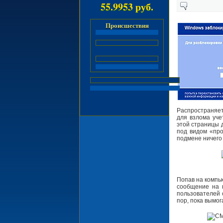
55.9953 руб.
Происшествия
Распространяет
для взлома уче
этой страницы д
под видом «про
подмене ничего
Попав на компь
сообщение на 
пользователей 
пор, пока вымог