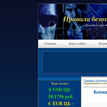
Правила безо
«Покидая свой до
Главная
Карта сайта
Основ
Главная»
Интернет
Курс валют
пошпионить в се
$ USD ЦБ -
Блоке
58.1756 руб.
€ EUR ЦБ -