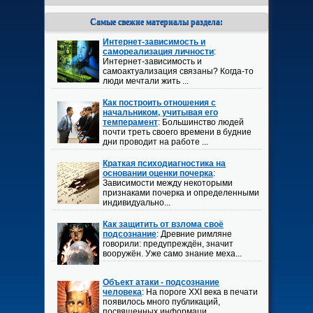
Самые свежие материалы раздела:
Интернет-зависимость и
самореализация личности
:
Интернет-зависимость и
самоактуализация связаны? Когда-то
люди мечтали жить ...
Как построить отношения с
начальником, учитывая его
темперамент
: Большинство людей
почти треть своего времени в будние
дни проводит на работе ...
Краткая психодиагностика на
основании оценки почерка
:
Зависимости между некоторыми
признаками почерка и определенными
индивидуально...
Как защитить от взлома своё
подсознание
: Древние римляне
говорили: предупреждён, значит
вооружён. Уже само знание меха...
Объект атаки - подсознание
человека
: На пороге XXI века в печати
появилось много публикаций,
посвященных информаци...