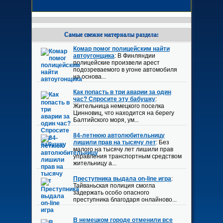
Самые свежие материалы раздела:
Комар помог полицейским найти
автоугонщика
: В Финляндии
полицейские произвели арест
подозреваемого в угоне автомобиля
на основа...
Как попасть в три аварии за один
час? Спросите эту бабушку
:
Жительница немецкого поселка
Цинновиц, что находится на берегу
Балтийского моря, ум...
84-летнюю автолюбительницу
лишили прав на тысячу лет
: Без
малого на тысячу лет лишили прав
управления транспортным средством
жительницу а...
Преступника выдала on-line игра
:
Тайваньская полиция смогла
задержать особо опасного
преступника благодаря онлайново...
В немецком городе отменили все