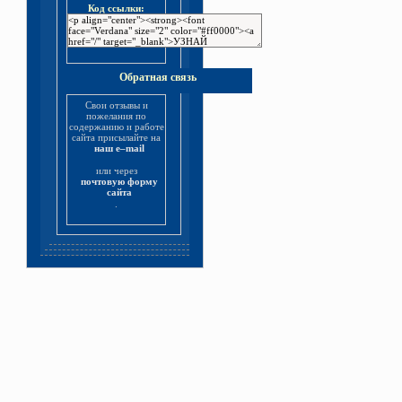
Код ссылки:
Обратная связь
Свои отзывы и
пожелания по
содержанию и работе
сайта присылайте на
наш e–mail
или через
почтовую форму
сайта
.