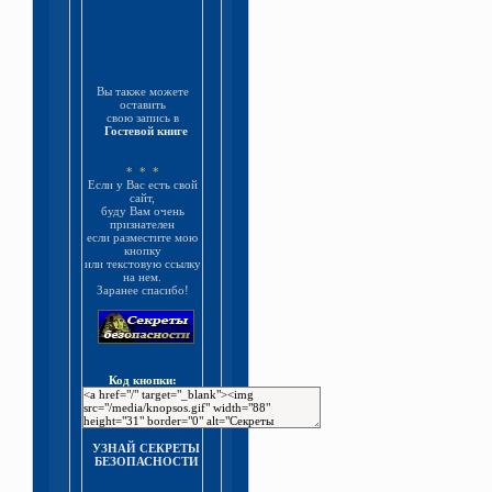
Вы также можете
оставить
свою запись в
Гостевой книге
* * *
Если у Вас есть свой
сайт,
буду Вам очень
признателен
если разместите мою
кнопку
или текстовую ссылку
на нем.
Заранее спасибо!
Код кнопки:
УЗНАЙ СЕКРЕТЫ
БЕЗОПАСНОСТИ