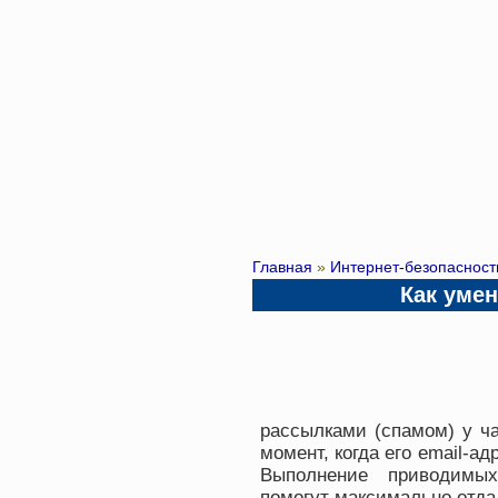
Главная
»
Интернет-безопасност
Как уме
рассылками (спамом) у ча
момент, когда его email-а
Выполнение приводимых
помогут максимально отда