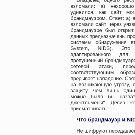
Владелец одного ресу
взломали: а) нехорошо
удивился, как сайт мо
брандмауэром. Ответ: а) 
взломали сайт через уязв
брандмауэре был открыт
данных предназначены пр
системы обнаружения вто
System, NIDS). Это 
адаптированного для 
пропущенный брандмауэро
сетевой атаки, пере
соответствующим обра
прерывает нападение. Связ
на возникающую угрозу, 
защиту, чем лишь один
можно было бы назвать
джентльмены". Девиз ж
присматривать".
Что брандмауэр и NI
Не шифруют передавае