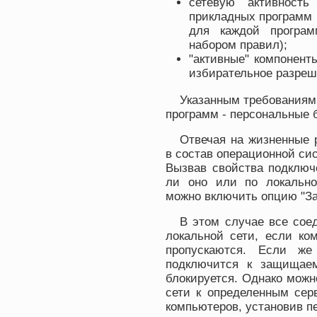
сетевую активност
прикладных программ 
для каждой программ
набором правил);
"активные" компоненты
избирательное разреш
Указанным требованиям
программ - персональные 
Отвечая на жизненные р
в состав операционной си
Вызвав свойства подключ
ли оно или по локальной
можно включить опцию "За
В этом случае все сое
локальной сети, если ко
пропускаются. Если же
подключится к защищаем
блокируется. Однако мож
сети к определенным сер
компьютеров, установив п