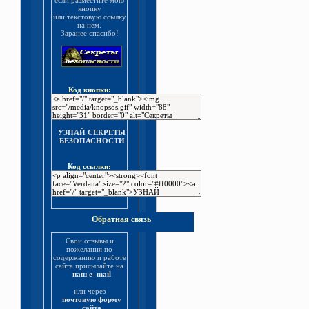
если разместите мою
кнопку
или текстовую ссылку
на нем.
Заранее спасибо!
Код кнопки:
УЗНАЙ СЕКРЕТЫ
БЕЗОПАСНОСТИ
Код ссылки:
Обратная связь
Свои отзывы и
пожелания по
содержанию и работе
сайта присылайте на
наш e–mail
или через
почтовую форму
сайта