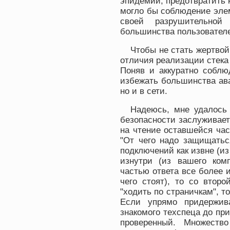
эпидемии, предотвратить 
могло бы соблюдение эле
своей разрушительной
большинства пользовател
Чтобы не стать жертвой
отличия реализации стека 
Поняв и аккуратно соблю
избежать большинства ава
но и в сети.
Надеюсь, мне удалось 
безопасности заслуживает
на чтение оставшейся час
"От чего надо защищатьс
подключений как извне (из
изнутри (из вашего ком
частью ответа все более 
чего стоят), то со втор
"ходить по страничкам", т
Если упрямо придержив
знакомого техспеца до пр
проверенный. Множеств