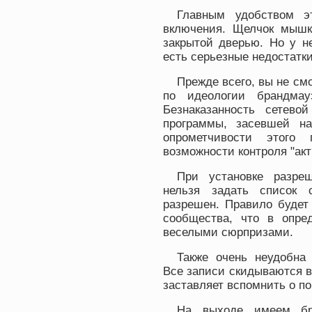
Главным удобством эт
включения. Щелчок мышк
закрытой дверью. Но у не
есть серьезные недостатки
Прежде всего, вы не см
по идеологии брандмау
Безнаказанность сетево
программы, засевшей н
опрометчивости этого 
возможности контроля "акт
При установке разре
нельзя задать список 
разрешен. Правило будет 
сообщества, что в опре
веселыми сюрпризами.
Также очень неудобна
Все записи скидываются в
заставляет вспомнить о по
На выходе имеем бра