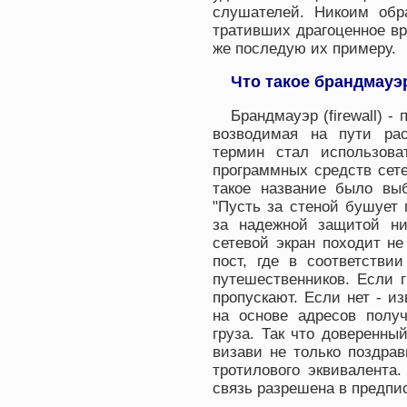
слушателей. Никоим обр
тративших драгоценное вр
же последую их примеру.
Что такое брандмауэ
Брандмауэр (firewall) -
возводимая на пути рас
термин стал использова
программных средств сете
такое название было выб
"Пусть за стеной бушует
за надежной защитой нич
сетевой экран походит н
пост, где в соответстви
путешественников. Если г
пропускают. Если нет - 
на основе адресов получ
груза. Так что доверенны
визави не только поздрав
тротилового эквивалента.
связь разрешена в предпи