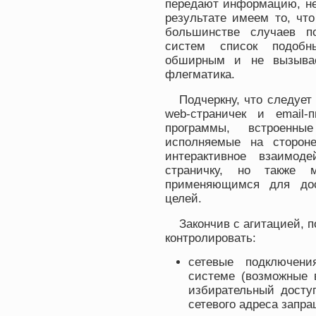
передают информацию, не
результате имеем то, что
большинстве случаев по
систем список подобн
обширным и не вызывае
флегматика.
Подчеркну, что следует
web-страничек и email-
программы, встроенн
исполняемые на сторон
интерактивное взаимоде
страничку, но также м
применяющимся для дос
целей.
Закончив с агитацией, п
контролировать:
сетевые подключени
системе (возможные 
избирательный досту
сетевого адреса запр