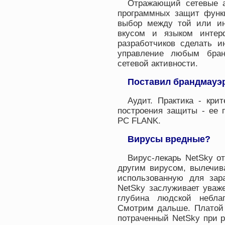
Отражающий сетевые а
программных защит функ
выбор между той или ин
вкусом и языком интер
разработчиков сделать 
управление любым бран
сетевой активности.
Поставил брандмауэр
Аудит. Практика - кр
построения защиты - ее 
PC FLANK.
Вирусы вредные?
Вирус-лекарь NetSky о
другим вирусом, вылечива
использованную для зар
NetSky заслуживает уваж
глубина людской неблаг
Смотрим дальше. Платой 
потраченный NetSky при 