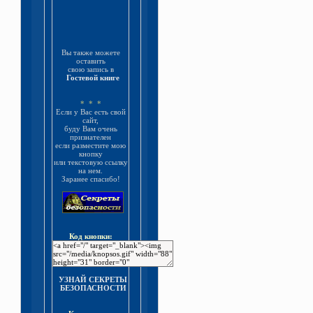
Вы также можете
оставить
свою запись в
Гостевой книге
* * *
Если у Вас есть свой
сайт,
буду Вам очень
признателен
если разместите мою
кнопку
или текстовую ссылку
на нем.
Заранее спасибо!
Код кнопки:
УЗНАЙ СЕКРЕТЫ
БЕЗОПАСНОСТИ