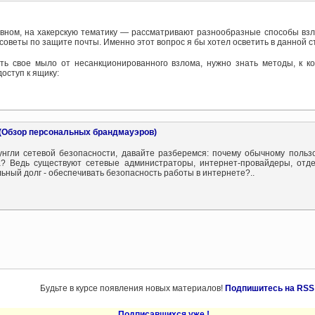
овном, на хакерскую тематику — рассматривают разнообразные способы взл
советы по защите почты. Именно этот вопрос я бы хотел осветить в данной с
ть свое мыло от несанкционированного взлома, нужно знать методы, к к
оступ к ящику:
 (Обзор персональных брандмауэров)
унгли сетевой безопасности, давайте разберемся: почему обычному польз
? Ведь существуют сетевые администраторы, интернет-провайдеры, отд
ьный долг - обеспечивать безопасность работы в интернете?..
Будьте в курсе появления новых материалов!
Подпишитесь на RSS
Подписавшихся уже
!