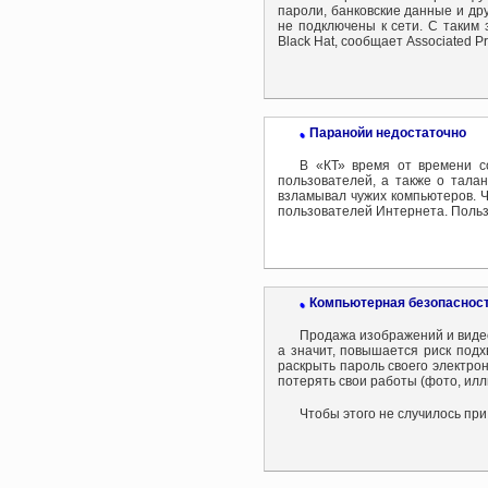
пароли, банковские данные и др
не подключены к сети. С таким
Black Hat, сообщает Associated Pr
Паранойи недостаточно
•
В «КТ» время от времени 
пользователей, а также о тала
взламывал чужих компьютеров. 
пользователей Интернета. Поль
Компьютерная безопасност
•
Продажа изображений и видео
а значит, повышается риск подх
раскрыть пароль своего электро
потерять свои работы (фото, илл
Чтобы этого не случилось пр