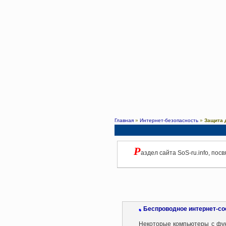
Главная
»
Интернет-безопасность
»
Защита 
Р
аздел сайта SoS-ru.info, п
Беспроводное интернет-со
•
Некоторые компьютеры с функ