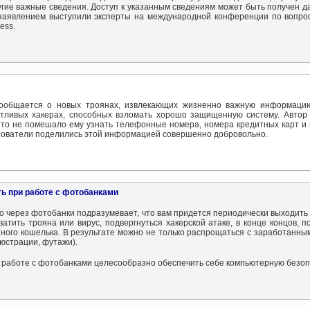
угие важные сведения. Доступ к указанным сведениям может быть получен д
 заявлением выступили эксперты на международной конференции по вопр
ess.
сообщается о новых троянах, извлекающих жизненно важную информаци
нтливых хакерах, способных взломать хорошо защищенную систему. Автор
Что не помешало ему узнать телефонные номера, номера кредитных карт и 
зователи поделились этой информацией совершенно добровольно.
ь при работе с фотобанками
 через фотобанки подразумевает, что вам придется периодически выходить в
ватить трояна или вирус, подвергнуться хакерской атаке, в конце концов, 
нного кошелька. В результате можно не только распрощаться с заработанны
юстрации, футажи).
и работе с фотобанками целесообразно обеспечить себе компьютерную безоп