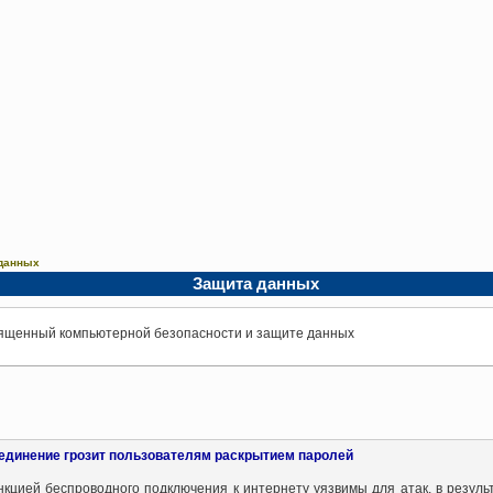
данных
Защита данных
освященный компьютерной безопасности и защите данных
единение грозит пользователям раскрытием паролей
цией беспроводного подключения к интернету уязвимы для атак, в результ