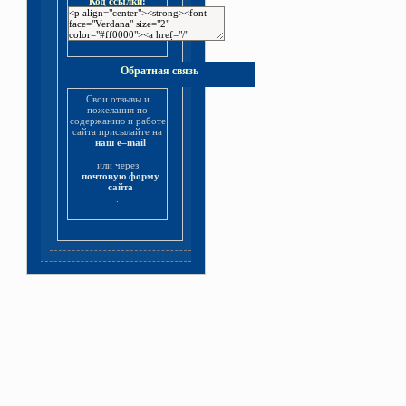
Код ссылки:
Обратная связь
Свои отзывы и
пожелания по
содержанию и работе
сайта присылайте на
наш e–mail
или через
почтовую форму
сайта
.