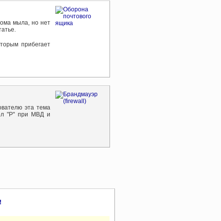
ома мыла, но нет
татье.
оторым прибегает
ователю эта тема
ел "Р" при МВД и
!