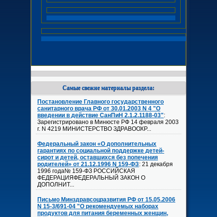
Самые свежие материалы раздела:
Постановление Главного государственного
санитарного врача РФ от 30.01.2003 N 4 "О
введении в действие СанПиН 2.1.2.1188-03"
:
Зарегистрировано в Минюсте РФ 14 февраля 2003
г. N 4219 МИНИСТЕРСТВО ЗДРАВООХР...
Федеральный закон «О дополнительных
гарантиях по социальной поддержке детей-
сирот и детей, оставшихся без попечения
родителей» от 21.12.1996 N 159-ФЗ
: 21 декабря
1996 года№ 159-ФЗ РОССИЙСКАЯ
ФЕДЕРАЦИЯФЕДЕРАЛЬНЫЙ ЗАКОН О
ДОПОЛНИТ...
Письмо Минздравсоцразвития РФ от 15.05.2006
N 15-3/691-04 "О рекомендуемых наборах
продуктов для питания беременных женщин,