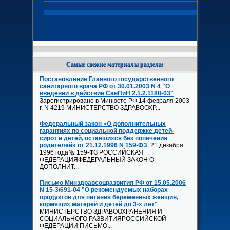
Самые свежие материалы раздела:
Постановление Главного государственного
санитарного врача РФ от 30.01.2003 N 4 "О
введении в действие СанПиН 2.1.2.1188-03"
:
Зарегистрировано в Минюсте РФ 14 февраля 2003
г. N 4219 МИНИСТЕРСТВО ЗДРАВООХР...
Федеральный закон «О дополнительных
гарантиях по социальной поддержке детей-
сирот и детей, оставшихся без попечения
родителей» от 21.12.1996 N 159-ФЗ
: 21 декабря
1996 года№ 159-ФЗ РОССИЙСКАЯ
ФЕДЕРАЦИЯФЕДЕРАЛЬНЫЙ ЗАКОН О
ДОПОЛНИТ...
Письмо Минздравсоцразвития РФ от 15.05.2006
N 15-3/691-04 "О рекомендуемых наборах
продуктов для питания беременных женщин,
кормящих матерей и детей до 3-х лет"
:
МИНИСТЕРСТВО ЗДРАВООХРАНЕНИЯ И
СОЦИАЛЬНОГО РАЗВИТИЯРОССИЙСКОЙ
ФЕДЕРАЦИИ ПИСЬМО...