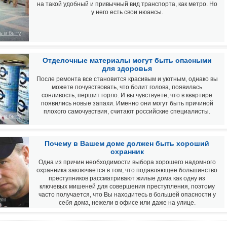
на такой удобный и привычный вид транспорта, как метро. Но
у него есть свои нюансы.
ь в быту
Отделочные материалы могут быть опасными
для здоровья
После ремонта все становится красивым и уютным, однако вы
можете почувствовать, что болит голова, появилась
сонливость, першит горло. И вы чувствуете, что в квартире
появились новые запахи. Именно они могут быть причиной
плохого самочувствия, считают российские специалисты.
ь в быту
Почему в Вашем доме должен быть хороший
охранник
Одна из причин необходимости выбора хорошего надомного
охранника заключается в том, что подавляющее большинство
преступников рассматривают жилые дома как одну из
ключевых мишеней для совершения преступления, поэтому
часто получается, что Вы находитесь в большей опасности у
ам
себя дома, нежели в офисе или даже на улице.