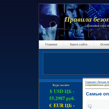
Правила безо
«Покидая свой до
Главная
Карта сайта
Основ
Главная»
Личная б
Курс валют
современных до
$ USD ЦБ -
Самые оп
55.2987 руб.
€ EUR ЦБ -