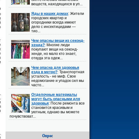
веществ, находящихся в уп...
и
Яды в наших домах
: Жители
ю
городских квартир и
и
огородники всегда имеют
й
дело с инсектицидами —
о
тио...
т
Чем опасны вещи из секонд-
е
хенда?
: Многие люди
х
покупают вещи на секонд-
е
хенде, но мало кто знает,
ы
откуда эта одеж...
и
Чем опасна для здоровья
езда в метро?
: Транспортная
усталость - не миф. Свое
недомогание и упадок сил мы
часто...
,
Отделочные материалы
,
могут быть опасными для
я
здоровья
: После ремонта все
в
становится красивым и
я
уютным, однако вы можете
почувствоват...
,
Опрос
е