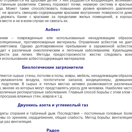
но отражается на здоровье детей. У них ухудшается координация, возникаю
ственным развитием. Свинец поражает почки, нервную систему и красны
ца. Может также способствовать повышению уровня кровяного давления
 не красить свинцово-содержащими красками внутренние поверхности дом
 держать банки с красками за пределами жилых помещений, в хорош
месте и не в коем случае не сжигать их.
Асбест
чники – поврежденные или использованные ненадлежащим образо
золяционные, противопожарные материалы. Отравление асбестом не дае
имптомов. Однако долговременное пребывание в зараженной асбесто
одит к различным онкологическим и легочным заболеваниям. Курильщик
рести рак легких. Методы предосторожности: жестко следовать все
и использовании асбестосодержащих материалов.
Биологические загрязнители
ляются сырые стены, потолки и полы, ковры, мебель; ненадлежащим образо
увлажнители воздуха, поглотители запахов; кондиционеры, домашни
 подстилки. В сырых и теплых местах активно размножаются различны
 многие из которых могут представлять угрозу для человека. Наиболее част
азличные респираторные заболевания. Главный способ борьбы с этим злом 
просушка влажных стен, ковров и т.д.
Двуокись азота и углекислый газ
дукты сгорания и табачный дым. Последствия – постоянные головные боли
емы со зрением, сердцебиение, общая слабость. Метод борьбы: вентиляция
ще раз вентиляция.
Радон