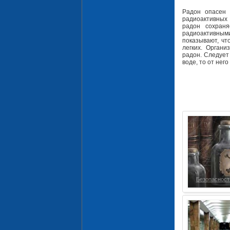
Радон опасен 
радиоактивных 
радон сохраня
радиоактивным
показывают, чт
легких. Органи
радон. Следует
воде, то от нег
Безопасност