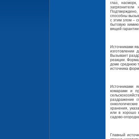
глаз, насморк
загрязнители 
Подтверждено, 
способны вызыв
с этим злом – 
бытовую химию 
вящей гарантии
Источниками яв
изготовлении д
Вызывает раздр
реакции. Форма
доме среднюю т
источника форм
Источниками я
комарами и п
сельскохозяйст
раздражение г
онкологически
хранения, указ
или в хорошо 
садово-огородны
Главный источ