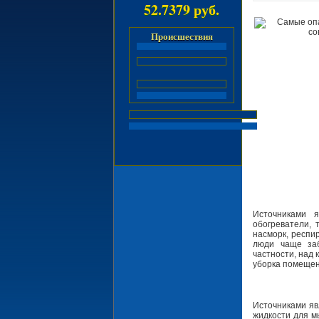
52.7379 руб.
Происшествия
Источниками 
обогреватели, 
насморк, респи
люди чаще заб
частности, над
уборка помещен
Источниками яв
жидкости для м