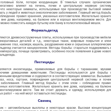
, головные боли, потерю координации. В тяжелых случаях органически
негативно влияют на печень, почки и центральную нервную систему
что некоторые химикаты, используемые при производстве бытовой химии
ать у людей и животных онкологические заболевания. Главный метод борьб
соблюдение правил хранения, указанных изготовителем. Желательно хранит
вне дома, например, на балконе или в хорошо вентилируемом месте. Дл
 можно поместить каждую бутылку или банку в полиэтиленовый мешок.
Формальдегид
ляются древесностружечные плиты, используемые при производстве мебели
екоративных деталей и т.д., некоторые ткани, ковровые покрытия и клеи
ажение глаз, насморк, кашель, раздражение кожи и серьезные аллергически
льдегид считается канцерогеном. Методы борьбы: стараться поддерживать 
емпературу, почаще проветривать, особенно после появления в доме новог
альдегида.
Пестициды
вляются инсектициды, применяемые для борьбы с тараканами, мухами
рочими домашними животными. Пестициды используются для борьбы 
венными вредителями и содержатся в соответствующих химикатах. Вызываю
лаз, носа, гортани, повреждения центральной нервной системы и почек
е заболевания. Главный метод борьбы с этим злом – соблюдение прави
анных изготовителем. Желательно хранить вне дома, например, на балкон
вентилируемом месте. Там же стоит держать и одежду, используемую дл
х работ – на ней могут оставаться пестициды.
Свинец
ник – автомобильные выхлопы и некоторые краски. Высокая концентраци