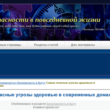
пасности в повседневной жизни
м, веди себя так, как будто видишь перед собой врага»
/Хагакурэ Бусидо/
ные страницы
Разделы статей
Доп. материалы
езопасность»
Безопасность в быту»
Самые опасные угрозы здоровью в
мах
асные угрозы здоровью в современных дома
Опубликовано в разделе
Безопасность в быту
Комментариев нет