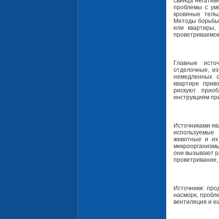
свинца негатив
проблемы с ум
кровяные тель
Методы борьбы:
или квартиры,
проветриваемом 
Главные исто
отделочные, и
немедленных с
квартире прив
рискуют приоб
инструкциям пр
Источниками яв
используемые 
животные и их
микроорганизмы,
они вызывают р
проветривание, 
Источники: про
насморк, пробл
вентиляция и е