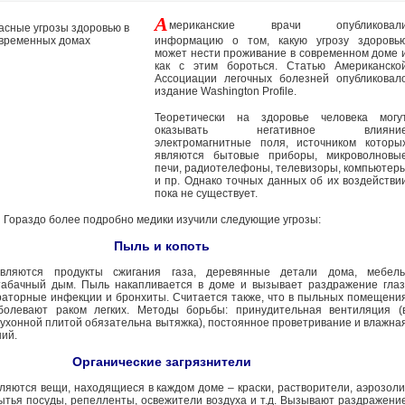
А
мериканские врачи опубликовал
информацию о том, какую угрозу здоровь
может нести проживание в современном доме 
как с этим бороться. Статью Американско
Ассоциации легочных болезней опубликовал
издание Washington Profile.
Теоретически на здоровье человека могу
оказывать негативное влияни
электромагнитные поля, источником которы
являются бытовые приборы, микроволновы
печи, радиотелефоны, телевизоры, компьютер
и пр. Однако точных данных об их воздействи
пока не существует.
Гораздо более подробно медики изучили следующие угрозы:
Пыль и копоть
являются продукты сжигания газа, деревянные детали дома, мебель
табачный дым. Пыль накапливается в доме и вызывает раздражение глаз
раторные инфекции и бронхиты. Считается также, что в пыльных помещени
олевают раком легких. Методы борьбы: принудительная вентиляция (
 кухонной плитой обязательна вытяжка), постоянное проветривание и влажна
ий.
Органические загрязнители
ляются вещи, находящиеся в каждом доме – краски, растворители, аэрозоли
ытья посуды, репелленты, освежители воздуха и т.д. Вызывают раздражени