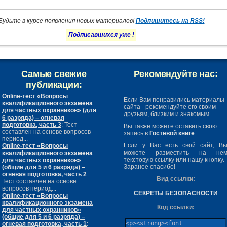
Будьте в курсе появления новых материалов!
Подпишитесь на RSS!
Подписавшихся уже
!
Самые свежие
Рекомендуйте нас:
публикации:
Online-тест «Вопросы
Если Вам понравились материалы
квалификационного экзамена
сайта - рекомендуйте его своим
для частных охранников» (для
друзьям, близким и знакомым.
6 разряда) – огневая
подготовка, часть 3
: Тест
Вы также можете оставить свою
составлен на основе вопросов
запись в
Гостевой книге
.
период...
Если у Вас есть свой сайт, В
Online-тест «Вопросы
можете разместить на не
квалификационного экзамена
текстовую ссылку или нашу кнопку.
для частных охранников»
Заранее спасибо!
(общие для 5 и 6 разряда) –
огневая подготовка, часть 2
:
Вид ссылки:
Тест составлен на основе
вопросов период...
СЕКРЕТЫ БЕЗОПАСНОСТИ
Online-тест «Вопросы
квалификационного экзамена
Код ссылки:
для частных охранников»
(общие для 5 и 6 разряда) –
огневая подготовка, часть 1
: