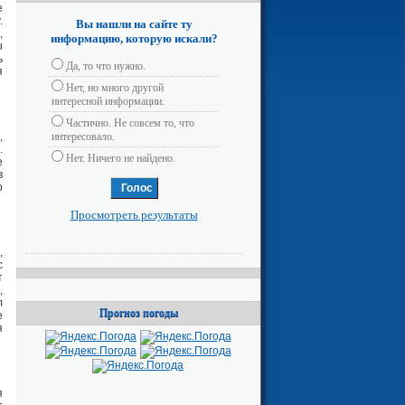
е
.
Вы нашли на сайте ту
,
информацию, которую искали?
ы
ь
Да, то что нужно.
я
Нет, но много другой
интересной информации.
Частично. Не совсем то, что
,
интересовало.
.
Нет. Ничего не найдено.
е
в
о
Просмотреть результаты
,
с
т
,
л
Прогноз погоды
е
я
я