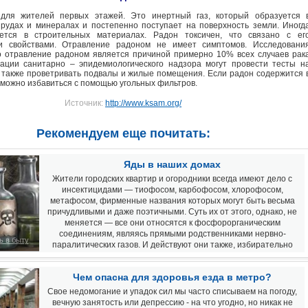
для жителей первых этажей. Это инертный газ, который образуется 
рудах и минералах и постепенно поступает на поверхность земли. Иногд
ется в строительных материалах. Радон токсичен, что связано с ег
и свойствами. Отравление радоном не имеет симптомов. Исследовани
о отравление радоном является причиной примерно 10% всех случаев рак
зации санитарно – эпидемиологического надзора могут провести тесты н
 также проветривать подвалы и жилые помещения. Если радон содержится 
о можно избавиться с помощью угольных фильтров.
Источник:
http://www.ksam.org/
Рекомендуем еще почитать:
Яды в наших домах
Жители городских квартир и огородники всегда имеют дело с
инсектицидами — тиофосом, карбофосом, хлорофосом,
метафосом, фирменные названия которых могут быть весьма
причудливыми и даже поэтичными. Суть их от этого, однако, не
меняется — все они относятся к фосфорорганическим
соединениям, являясь прямыми родственниками нервно-
ь в быту
паралитических газов. И действуют они также, избирательно
нарушая работу фермента холинэстеразы и, таким образом,
«парализуя» нервную систему
Чем опасна для здоровья езда в метро?
Свое недомогание и упадок сил мы часто списываем на погоду,
вечную занятость или депрессию - на что угодно, но никак не