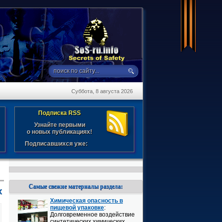
Суббота, 8 августа 2026
Подписка RSS
Узнайте первыми
о новых публикациях!
Подписавшихся уже:
Самые свежие материалы раздела:
х
Химическая опасность в
пищевой упаковке
:
Долговременное воздействие
синтетических химических