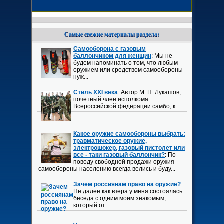
Самые свежие материалы раздела:
Самооборона с газовым
баллончиком для женщин
: Мы не
будем напоминать о том, что любым
оружием или средством самообороны
нуж...
Стиль XXI века
: Автор М. Н. Лукашов,
почетный член исполкома
Всероссийской федерации самбо, к...
Какое оружие самообороны выбрать:
травматическое оружие,
электрошокер, газовый пистолет или
все - таки газовый баллончик?
: По
поводу свободной продажи оружия
самообороны населению всегда велись и буду...
Зачем россиянам право на оружие?
:
Не далее как вчера у меня состоялась
беседа с одним моим знакомым,
который от...