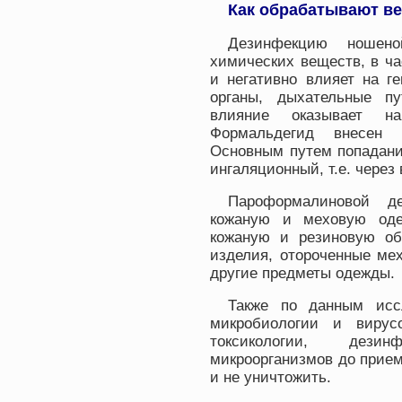
Как обрабатывают ве
Дезинфекцию ношен
химических веществ, в ч
и негативно влияет на г
органы, дыхательные пу
влияние оказывает н
Формальдегид внесен 
Основным путем попадани
ингаляционный, т.е. через
Пароформалиновой д
кожаную и меховую оде
кожаную и резиновую об
изделия, отороченные ме
другие предметы одежды.
Также по данным иссл
микробиологии и вирус
токсикологии, дези
микроорганизмов до прием
и не уничтожить.