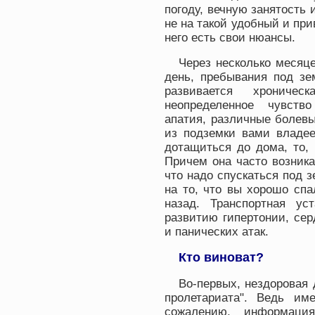
погоду, вечную занятость 
не на такой удобный и при
него есть свои нюансы.
Через несколько месяце
день, пребывания под зе
развивается хроничес
неопределенное чувств
апатия, различные болев
из подземки вами владее
дотащиться до дома, то, 
Причем она часто возника
что надо спускаться под 
на то, что вы хорошо сп
назад. Транспортная ус
развитию гипертонии, сер
и панических атак.
Кто виноват?
Во-первых, нездоровая 
пролетариата". Ведь им
сожалению, информаци