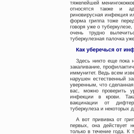
тяжелейшей менингококко
относятся также и аде
риновирусная инфекция и
форма гриппа тоже перед
говоря уже о туберкулезе,
очень трудно вылечить
туберкулезная палочка уж
Как уберечься от ин
Здесь никто еще пока н
закаливание, профилакти
иммунитет. Ведь всем изве
нарушен естественный за
уверенным, что сделанная
вас, можно проверить у
инфекции в крови. Так
вакцинации от дифтери
туберкулеза и некоторых д
А вот прививка от грип
первых, она действует н
только в течение года. К