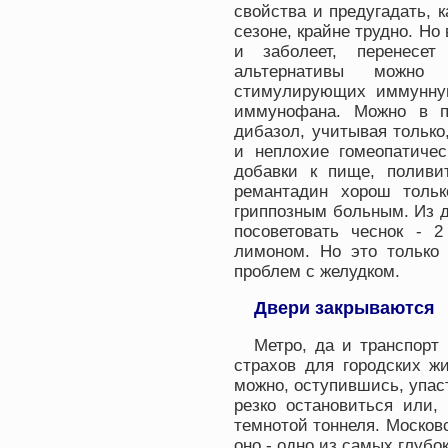
свойства и предугадать, к
сезоне, крайне трудно. Но
и заболеет, перенесет
альтернативы можно 
стимулирующих иммунную
иммунофана. Можно в п
дибазол, учитывая только
и неплохие гомеопатичес
добавки к пище, поливи
ремантадин хорош толь
гриппозным больным. Из 
посоветовать чеснок - 
лимоном. Но это только
проблем с желудком.
Двери закрываются
Метро, да и транспорт
страхов для городских жи
можно, оступившись, упаст
резко остановиться или,
темнотой тоннеля. Московс
оно - одно из самых глубо