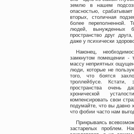
землю в нашем подсозн
опасностью, срабатывает
вторых, столичная подз
более переполненной. Т
людей, вынужденных б
пространство друг друга
даже у психически здорово
Наконец, необходимо
замкнутом помещении - т
массу неприятных ощущен
люди, которые не пользу
того, что боятся зах
троллейбусе. Кстати, 
пространства очень д
хронической усталос
компенсировать свои стр
подумайте, что вы давно 
что фобии часто нам выго
Прикрываясь всевозмо
застарелых проблем. На