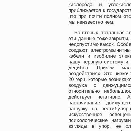
кислорода и углекисл
приближается к государст
что при почти полном от
мы неизвестно чем.
Во-вторых, тотальная э
эти данные тоже закрыты,
недопустимо высок. Особе
создают электромагнитны
кабели и изобилие элект
нашу нервную систему и 
децибел. Причем мал
воздействиях. Это низкоч
20 герц, которые возникаю
воздуха с движущимс
относительно небольша
действует негативно. 
раскачивание движущег
нагрузку на вестибуляр
искусственное освещ
психологические нагрузк
взгляды в упор, не сл