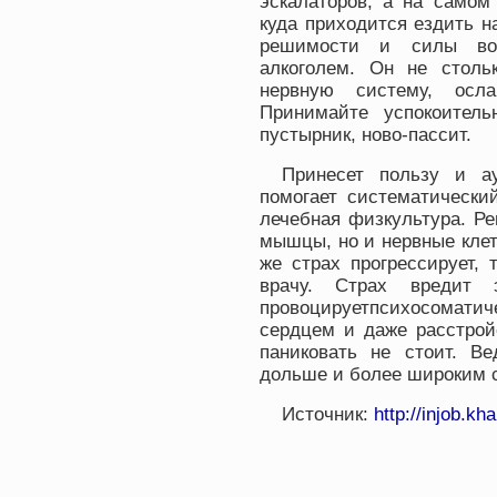
эскалаторов, а на самом
куда приходится ездить н
решимости и силы вол
алкоголем. Он не стольк
нервную систему, осл
Принимайте успокоитель
пустырник, ново-пассит.
Принесет пользу и ау
помогает систематически
лечебная физкультура. Ре
мышцы, но и нервные клет
же страх прогрессирует,
врачу. Страх вредит 
провоцируетпсихосомат
сердцем и даже расстрой
паниковать не стоит. Ве
дольше и более широким с
Источник:
http://injob.kh