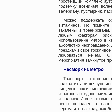
простейший комплекс ауто
подземку возникает волн
валериану, пустырник, па
Можно поддержать о
витаминов. Но помните
закалены и тренированы,
любым факторам риск
использование метро в к
абсолютно неоправданно.
поездками свое тоскливое
любоваться нечем. С 
мероприятия замкнутое пр
Насморк из метро
Транспорт - это не мес
подхватить кишечную ин
пищевые токсикоинфекции 
и вагонов оседают милли
и палочек. И все это вме
легко попадает в ваш 
перекусить на ходу, как 