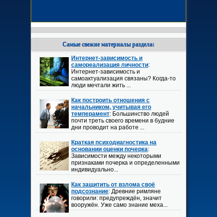
Самые свежие материалы раздела:
Интернет-зависимость и
самореализация личности
:
Интернет-зависимость и
самоактуализация связаны? Когда-то
люди мечтали жить ...
Как построить отношения с
начальником, учитывая его
темперамент
: Большинство людей
почти треть своего времени в будние
дни проводит на работе ...
Краткая психодиагностика на
основании оценки почерка
:
Зависимости между некоторыми
признаками почерка и определенными
индивидуально...
Как защитить от взлома своё
подсознание
: Древние римляне
говорили: предупреждён, значит
вооружён. Уже само знание меха...