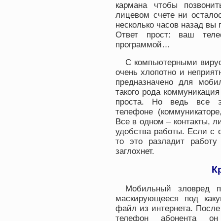
кармана чтобы позвонит
лицевом счете ни осталос
несколько часов назад вы 
Ответ прост: ваш теле
программой…
С компьютерными вирус
очень хлопотно и неприят
предназначено для мобил
такого рода коммуникация
проста. Но ведь все 
телефоне (коммуникаторе
Все в одном – контакты, л
удобства работы. Если с 
то это разладит работу
заглохнет.
К
Мобильный зловред пр
маскирующееся под каку
файл из интернета. После
телефон абонента он