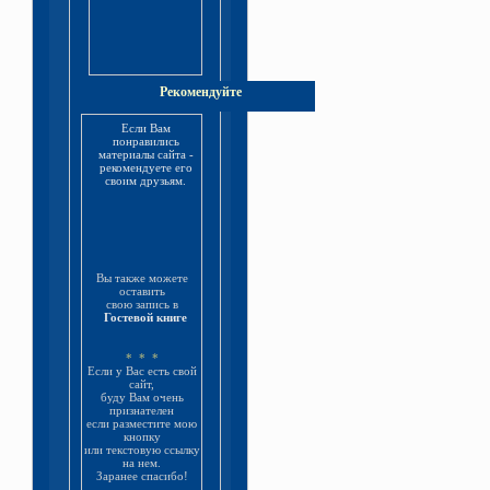
Рекомендуйте
Если Вам
понравились
материалы сайта -
рекомендуете его
своим друзьям.
Вы также можете
оставить
свою запись в
Гостевой книге
* * *
Если у Вас есть свой
сайт,
буду Вам очень
признателен
если разместите мою
кнопку
или текстовую ссылку
на нем.
Заранее спасибо!