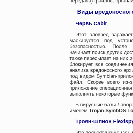
передача) файлов, органай
Виды вредоносног
Червь Cabir
Этот зловред заражае
маскируется под устан
безопасностью. После 
начинает поиск других дос
также пересылает на них э
блокирует все соединени
анализа вредоносного арх
под видом Symbian-прило
файл. Скорее всего из-
приложение операционная 
выполнять некоторые функ
В вирусные базы Лабора
именем
Trojan.SymbOS.Lo
Троян-Шпион Flexisp
Это полнофункциональн