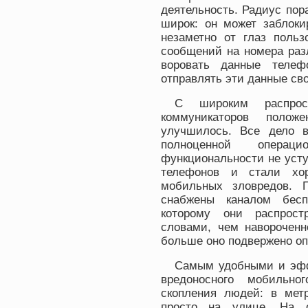
деятельность. Радиус по
широк: он может заблоки
незаметно от глаз поль
сообщений на номера раз
воровать данные телеф
отправлять эти данные св
С широким распрос
коммуникаторов полож
улучшилось. Все дело в
полноценной операц
функциональности не уст
телефонов и стали хор
мобильных зловредов. 
снабжены каналом беспр
которому они распрост
словами, чем навороченн
больше оно подвержено оп
Самым удобными и эфф
вредоносного мобильн
скопления людей: в метр
просто на улице. На о