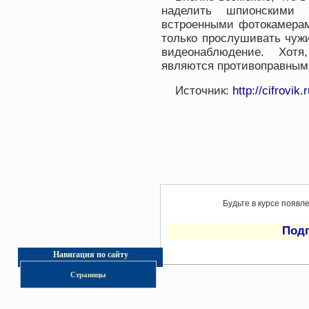
наделить шпионскими
встроенными фотокамерам
только прослушивать чужи
видеонаблюдение. Хотя
являются противоправным
Источник:
http://cifrovik.r
Будьте в курсе появл
Под
Навигация по сайту
Страницы