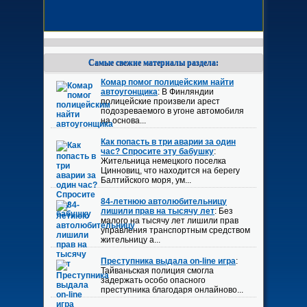
Самые свежие материалы раздела:
Комар помог полицейским найти
автоугонщика
: В Финляндии
полицейские произвели арест
подозреваемого в угоне автомобиля
на основа...
Как попасть в три аварии за один
час? Спросите эту бабушку
:
Жительница немецкого поселка
Цинновиц, что находится на берегу
Балтийского моря, ум...
84-летнюю автолюбительницу
лишили прав на тысячу лет
: Без
малого на тысячу лет лишили прав
управления транспортным средством
жительницу а...
Преступника выдала on-line игра
:
Тайваньская полиция смогла
задержать особо опасного
преступника благодаря онлайново...