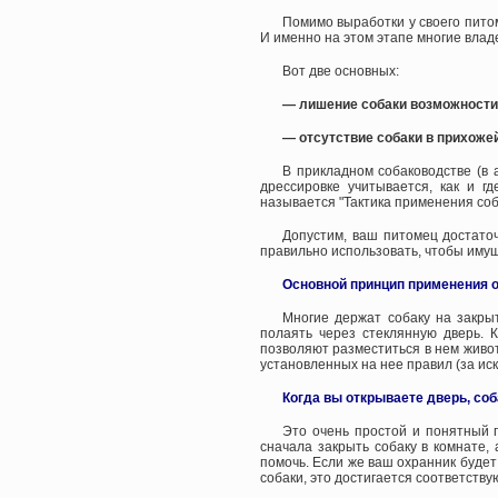
Помимо выработки у своего пито
И именно на этом этапе многие влад
Вот две основных:
— лишение собаки возможности 
— отсутствие собаки в прихоже
В прикладном собаководстве (в 
дрессировке учитывается, как и г
называется "Тактика применения соб
Допустим, ваш питомец достаточ
правильно использовать, чтобы имущ
Основной принцип применения о
Многие держат собаку на закрыт
полаять через стеклянную дверь. 
позволяют разместиться в нем живот
установленных на нее правил (за ис
Когда вы открываете дверь, соб
Это очень простой и понятный 
сначала закрыть собаку в комнате, 
помочь. Если же ваш охранник будет
собаки, это достигается соответств