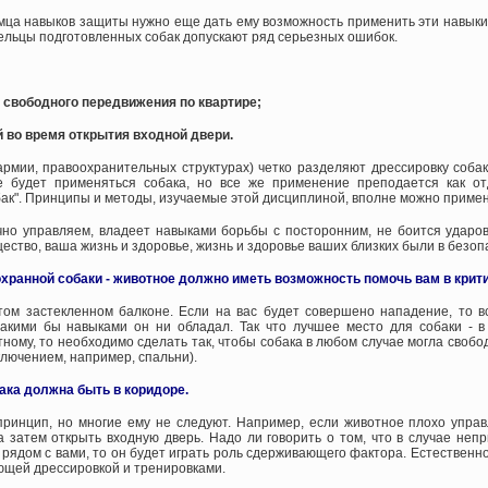
мца навыков защиты нужно еще дать ему возможность применить эти навыки, 
ельцы подготовленных собак допускают ряд серьезных ошибок.
свободного передвижения по квартире;
й во время открытия входной двери.
армии, правоохранительных структурах) четко разделяют дрессировку собак
де будет применяться собака, но все же применение преподается как о
ак". Принципы и методы, изучаемые этой дисциплиной, вполне можно примен
но управляем, владеет навыками борьбы с посторонним, не боится ударов 
ество, ваша жизнь и здоровье, жизнь и здоровье ваших близких были в безо
хранной собаки - животное должно иметь возможность помочь вам в крити
ом застекленном балконе. Если на вас будет совершено нападение, то вс
Какими бы навыками он ни обладал. Так что лучшее место для собаки - 
ному, то необходимо сделать так, чтобы собака в любом случае могла свобо
ключением, например, спальни).
ака должна быть в коридоре.
принцип, но многие ему не следуют. Например, если животное плохо упра
а затем открыть входную дверь. Надо ли говорить о том, что в случае неп
 рядом с вами, то он будет играть роль сдерживающего фактора. Естественн
ующей дрессировкой и тренировками.