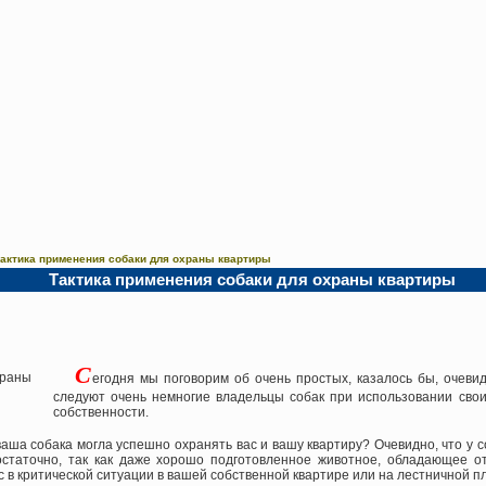
актика применения собаки для охраны квартиры
Тактика применения собаки для охраны квартиры
С
егодня мы поговорим об очень простых, казалось бы, очеви
следуют очень немногие владельцы собак при использовании сво
собственности.
 ваша собака могла успешно охранять вас и вашу квартиру? Очевидно, что 
остаточно, так как даже хорошо подготовленное животное, обладающее о
 в критической ситуации в вашей собственной квартире или на лестничной п