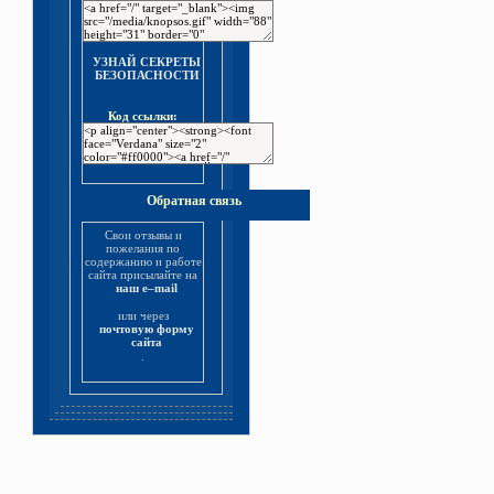
УЗНАЙ СЕКРЕТЫ
БЕЗОПАСНОСТИ
Код ссылки:
Обратная связь
Свои отзывы и
пожелания по
содержанию и работе
сайта присылайте на
наш e–mail
или через
почтовую форму
сайта
.