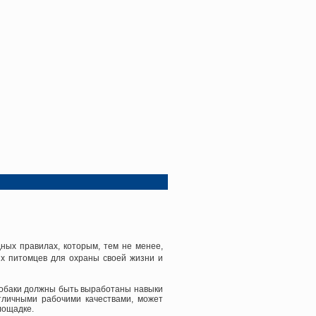
дных правилах, которым, тем не менее,
их питомцев для охраны своей жизни и
у собаки должны быть выработаны навыки
тличными рабочими качествами, может
лощадке.