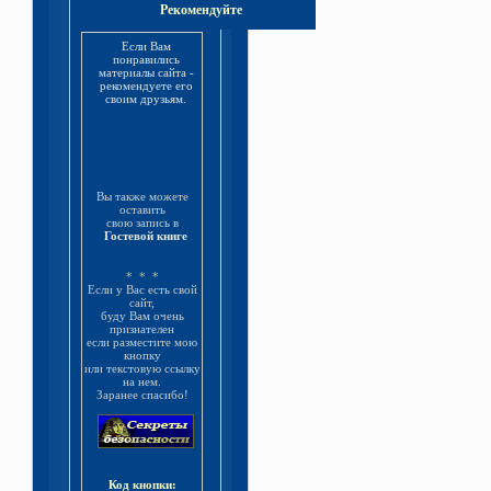
Рекомендуйте
Если Вам
понравились
материалы сайта -
рекомендуете его
своим друзьям.
Вы также можете
оставить
свою запись в
Гостевой книге
* * *
Если у Вас есть свой
сайт,
буду Вам очень
признателен
если разместите мою
кнопку
или текстовую ссылку
на нем.
Заранее спасибо!
Код кнопки: