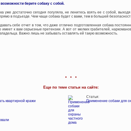
 возможности берите собаку с собой.
ка уже достаточно сегодня погуляла, не ленитесь взять ее с собой, выход
 прямо в подъезде. Чем чаще собака будет с вами, тем в большей безопасност
давать себе отчет в том, что даже отлично подготовленная собака постоян
о имеет к вам серьезные претензии. А вот от мелких грабителей, наркоманов,
 владельца. Важно лишь не забывать оставлять ей такую возможность.
* * *
Еще по теме статьи на сайте:
Статья:
ать квартирной кражи
Применение собаки для ох
овали