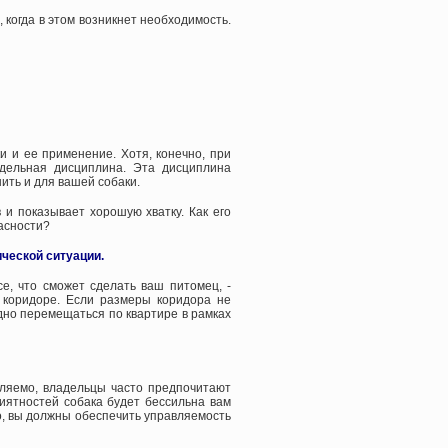
когда в этом возникнет необходимость.
и и ее применение. Хотя, конечно, при
тдельная дисциплина. Эта дисциплина
ить и для вашей собаки.
и показывает хорошую хватку. Как его
пасности?
ческой ситуации.
е, что сможет сделать ваш питомец, -
в коридоре. Если размеры коридора не
дно перемещаться по квартире в рамках
вляемо, владельцы часто предпочитают
риятностей собака будет бессильна вам
о, вы должны обеспечить управляемость