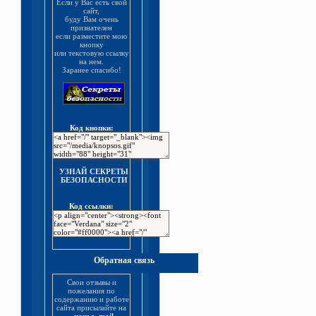
Если у Вас есть свой
сайт,
буду Вам очень
признателен
если разместите мою
кнопку
или текстовую ссылку
на нем.
Заранее спасибо!
Код кнопки:
УЗНАЙ СЕКРЕТЫ
БЕЗОПАСНОСТИ
Код ссылки:
Обратная связь
Свои отзывы и
пожелания по
содержанию и работе
сайта присылайте на