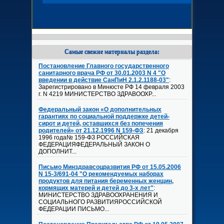
Самые свежие материалы раздела:
Постановление Главного государственного
санитарного врача РФ от 30.01.2003 N 4 "О
введении в действие СанПиН 2.1.2.1188-03"
:
Зарегистрировано в Минюсте РФ 14 февраля 2003
г. N 4219 МИНИСТЕРСТВО ЗДРАВООХР...
Федеральный закон «О дополнительных
гарантиях по социальной поддержке детей-
сирот и детей, оставшихся без попечения
родителей» от 21.12.1996 N 159-ФЗ
: 21 декабря
1996 года№ 159-ФЗ РОССИЙСКАЯ
ФЕДЕРАЦИЯФЕДЕРАЛЬНЫЙ ЗАКОН О
ДОПОЛНИТ...
Письмо Минздравсоцразвития РФ от 15.05.2006
N 15-3/691-04 "О рекомендуемых наборах
продуктов для питания беременных женщин,
кормящих матерей и детей до 3-х лет"
:
МИНИСТЕРСТВО ЗДРАВООХРАНЕНИЯ И
СОЦИАЛЬНОГО РАЗВИТИЯРОССИЙСКОЙ
ФЕДЕРАЦИИ ПИСЬМО...