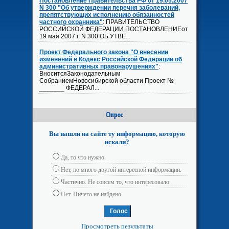
Постановление Правительства РФ от 19.05.2007
N 300 "Об утверждении перечня заболеваний,
препятствующих исполнению обязанностей
частного охранника"
: ПРАВИТЕЛЬСТВО
РОССИЙСКОЙ ФЕДЕРАЦИИ ПОСТАНОВЛЕНИЕот
19 мая 2007 г. N 300 ОБ УТВЕ...
Проект Федерального закона "О внесении
изменений в Кодекс Российской Федерации об
административных правонарушениях"
:
ВноситсяЗаконодательным
СобраниемНовосибирской области Проект №
_______ ФЕДЕРАЛ...
Опрос
Вы нашли на сайте ту информацию, которую
искали?
Да, то что нужно.
Нет, но много другой интересной информации.
Частично. Не совсем то, что интересовало.
Нет. Ничего не найдено.
Просмотреть результаты