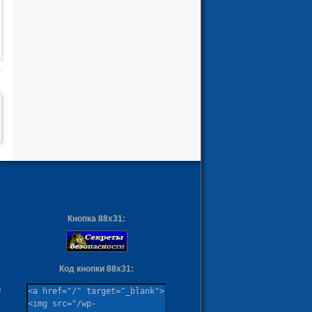
Кнопка 88х31:
Код кнопки 88х31:
ы
м