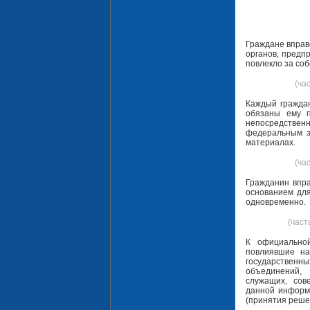
Граждане вправ
органов, предп
повлекло за соб
(ча
Каждый граждан
обязаны ему п
непосредстве
федеральным з
материалах.
(ча
Гражданин впра
основанием дл
одновременно.
(част
К официально
повлиявшие на
государственны
объединений,
служащих, сов
данной информа
(принятия реше