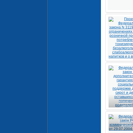
Нормати
докуме
Нормати
докуме
Нормати
докуме