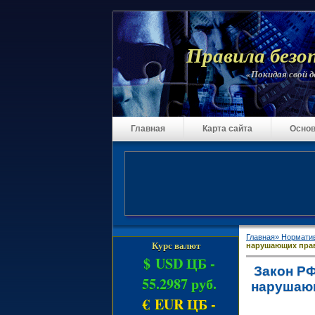
Правила безо
«Покидая свой до
Главная
Карта сайта
Основ
Главная»
Нормати
Курс валют
нарушающих права
$ USD ЦБ -
Закон РФ
55.2987 руб.
нарушающ
€ EUR ЦБ -