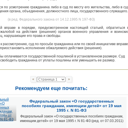
я по усмотрению гражданина либо в суд по месту его жительства, либо в су
дения органа, объединения, должностного лица, государственного служащего.
(в ред. Федерального закона от 14.12.1995 N 197-ФЗ)
й вправе в порядке, предусмотренном настоящей статьей, обратиться 
жалобой на действия (решения) органов военного управления и воински
ц, нарушающие его права и свободы.
к рассмотрению, суд по просьбе гражданина или по своей инициативе вправе
приостановить исполнение обжалуемого действия (решения).
ы оплачивается государственной пошлиной в установленном размере. Суд
свободить гражданина от уплаты пошлины или уменьшить ее размер.
«
»
Рекомендуем еще почитать:
Федеральный закон «О государственных
пособиях гражданам, имеющим детей» от 19 мая
1995 г. N 81-ФЗ
вные
нты
Федеральный закон «О государственных пособиях гражданам,
имеющим детей» от 19 мая 1995 г. N 81-ФЗ (ред. от 07.03.2011)