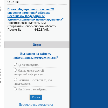
ОБ УТВЕ...
х
Проект Федерального закона "О
х
внесении изменений в Кодекс
Российской Федерации об
административных правонарушениях"
:
ВноситсяЗаконодательным
СобраниемНовосибирской области
Проект № _______ ФЕДЕРАЛ...
м
и
о
и
Опрос
о
Вы нашли на сайте ту
информацию, которую искали?
Да, то что нужно.
,
Нет, но много другой
х
интересной информации.
я
й
Частично. Не совсем то, что
в
интересовало.
Нет. Ничего не найдено.
Просмотреть результаты