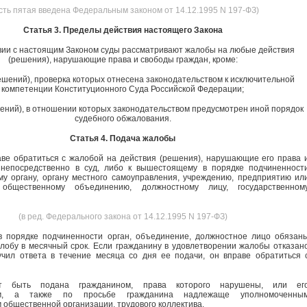
сть пятая введена Федеральным законом от 14.12.1995 N 197-ФЗ)
Статья 3. Пределы действия настоящего Закона
вии с настоящим Законом суды рассматривают жалобы на любые действия
(решения), нарушающие права и свободы граждан, кроме:
ешений), проверка которых отнесена законодательством к исключительной
компетенции Конституционного Суда Российской Федерации;
ений), в отношении которых законодательством предусмотрен иной порядок
судебного обжалования.
Статья 4. Подача жалобы
ве обратиться с жалобой на действия (решения), нарушающие его права 
 непосредственно в суд, либо к вышестоящему в порядке подчиненност
му органу, органу местного самоуправления, учреждению, предприятию ил
 общественному объединению, должностному лицу, государственном
(в ред. Федерального закона от 14.12.1995 N 197-ФЗ)
 порядке подчиненности орган, объединение, должностное лицо обязан
лобу в месячный срок. Если гражданину в удовлетворении жалобы отказан
чил ответа в течение месяца со дня ее подачи, он вправе обратиться 
т быть подана гражданином, права которого нарушены, или ег
лем, а также по просьбе гражданина надлежаще уполномоченны
 общественной организации, трудового коллектива.