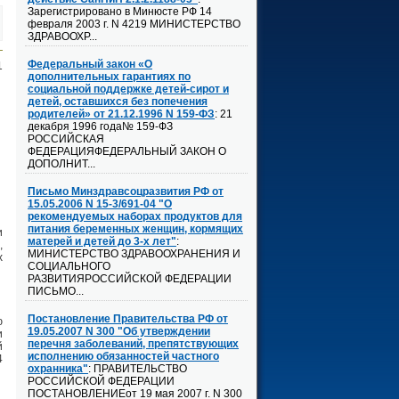
Зарегистрировано в Минюсте РФ 14
февраля 2003 г. N 4219 МИНИСТЕРСТВО
ЗДРАВООХР...
Федеральный закон «О
1
дополнительных гарантиях по
социальной поддержке детей-сирот и
детей, оставшихся без попечения
родителей» от 21.12.1996 N 159-ФЗ
: 21
декабря 1996 года№ 159-ФЗ
РОССИЙСКАЯ
ФЕДЕРАЦИЯФЕДЕРАЛЬНЫЙ ЗАКОН О
ДОПОЛНИТ...
Письмо Минздравсоцразвития РФ от
15.05.2006 N 15-3/691-04 "О
рекомендуемых наборах продуктов для
питания беременных женщин, кормящих
и
матерей и детей до 3-х лет"
:
,
МИНИСТЕРСТВО ЗДРАВООХРАНЕНИЯ И
х
СОЦИАЛЬНОГО
РАЗВИТИЯРОССИЙСКОЙ ФЕДЕРАЦИИ
ПИСЬМО...
Постановление Правительства РФ от
ю
19.05.2007 N 300 "Об утверждении
и
перечня заболеваний, препятствующих
й
исполнению обязанностей частного
4
охранника"
: ПРАВИТЕЛЬСТВО
РОССИЙСКОЙ ФЕДЕРАЦИИ
ПОСТАНОВЛЕНИЕот 19 мая 2007 г. N 300