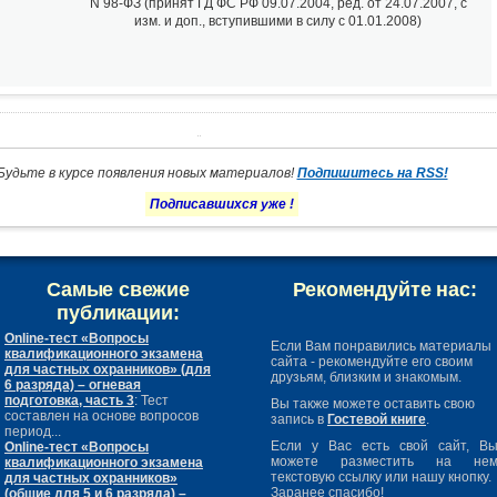
N 98-ФЗ (принят ГД ФС РФ 09.07.2004, ред. от 24.07.2007, с
изм. и доп., вступившими в силу с 01.01.2008)
Будьте в курсе появления новых материалов!
Подпишитесь на RSS!
Подписавшихся уже
!
Самые свежие
Рекомендуйте нас:
публикации:
Online-тест «Вопросы
Если Вам понравились материалы
квалификационного экзамена
сайта - рекомендуйте его своим
для частных охранников» (для
друзьям, близким и знакомым.
6 разряда) – огневая
подготовка, часть 3
: Тест
Вы также можете оставить свою
составлен на основе вопросов
запись в
Гостевой книге
.
период...
Если у Вас есть свой сайт, В
Online-тест «Вопросы
можете разместить на не
квалификационного экзамена
текстовую ссылку или нашу кнопку.
для частных охранников»
Заранее спасибо!
(общие для 5 и 6 разряда) –