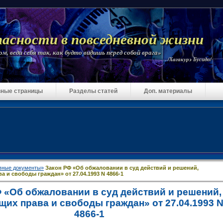
пасности в повседневной жизни
м, веди себя так, как будто видишь перед собой врага»
/Хагакурэ Бусидо/
ные страницы
Разделы статей
Доп. материалы
вные документы»
Закон РФ «Об обжаловании в суд действий и решений,
 и свободы граждан» от 27.04.1993 N 4866-1
 «Об обжаловании в суд действий и решений,
их права и свободы граждан» от 27.04.1993 
4866-1