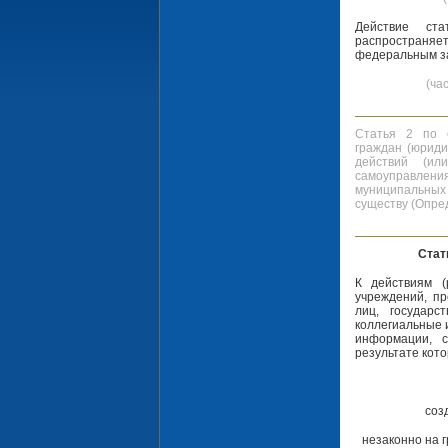
Действие ст
распространя
федеральным за
(ча
Статья 2 по с
граждан (юриди
действий (ил
самоуправлени
муниципальных 
существу (Опре
Стат
К действиям (
учреждений, п
лиц, государс
коллегиальные 
информации, 
результате кото
соз
незаконно на 