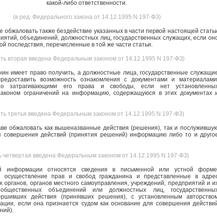
какой-либо ответственности.
(в ред. Федерального закона от 14.12.1995 N 197-ФЗ)
е обжаловать также бездействие указанных в части первой настоящей стать
риятий, объединений, должностных лиц, государственных служащих, если он
ой последствия, перечисленные в той же части статьи.
сть вторая введена Федеральным законом от 14.12.1995 N 197-ФЗ)
ин имеет право получить, а должностные лица, государственные служащи
редоставить возможность ознакомления с документами и материалами
нно затрагивающими его права и свободы, если нет установленны
аконом ограничений на информацию, содержащуюся в этих документах 
сть третья введена Федеральным законом от 14.12.1995 N 197-ФЗ)
ве обжаловать как вышеназванные действия (решения), так и послужившу
я совершения действий (принятия решений) информацию либо то и друго
ь четвертая введена Федеральным законом от 14.12.1995 N 197-ФЗ)
й информации относятся сведения в письменной или устной форме
 осуществление прав и свобод гражданина и представленные в адре
х органов, органов местного самоуправления, учреждений, предприятий и и
 общественных объединений или должностных лиц, государственны
ершивших действия (принявших решения), с установленным авторство
ции, если она признается судом как основание для совершения действи
ний).