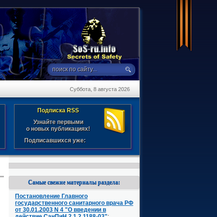
Суббота, 8 августа 2026
Подписка RSS
Узнайте первыми
о новых публикациях!
Подписавшихся уже:
Самые свежие материалы раздела:
N
Постановление Главного
государственного санитарного врача РФ
от 30.01.2003 N 4 "О введении в
действие СанПиН 2.1.2.1188-03"
: