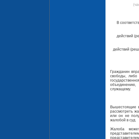
(ча
В соответст
действий (р
действий (реш
Гражданин впра
свободы, либо
государственно
объединению,
служащему.
Вышестоящие в
рассмотреть жа
или он не полу
жалобой в суд.
Жалоба може
представите
представителем