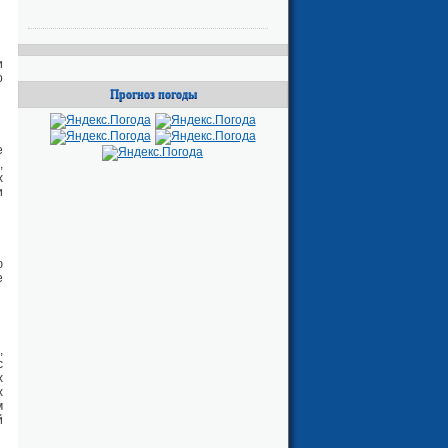
и
о
Прогноз погоды
е
,
х
и
ю
е
,
с
х
х
м
й