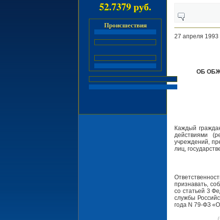
52.7379 руб.
Происшествия
27 апреля 1993
ОБ ОБЖ
Каждый граждан
действиями (р
учреждений, пр
лиц, государст
Ответственнос
признавать, со
со статьей 3 Ф
службы Российс
года N 79-ФЗ «