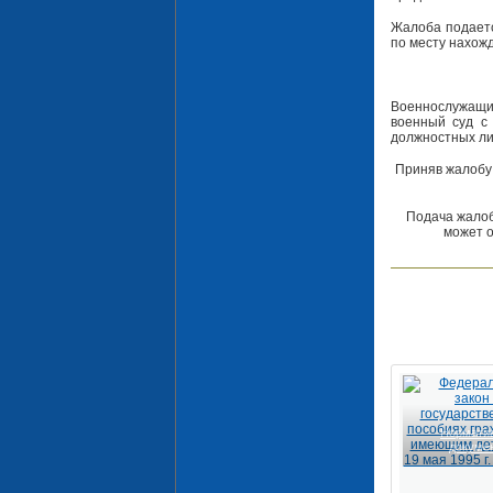
Жалоба подаетс
по месту нахож
Военнослужащи
военный суд с 
должностных ли
Приняв жалобу 
Подача жалоб
может о
Нормати
докуме