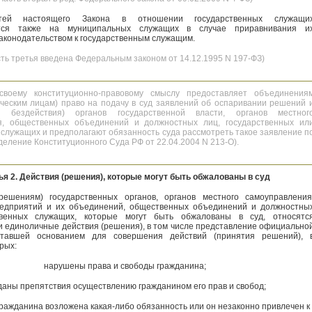
атей настоящего Закона в отношении государственных служащи
ется также на муниципальных служащих в случае приравнивания и
конодательством к государственным служащим.
сть третья введена Федеральным законом от 14.12.1995 N 197-ФЗ)
воему конституционно-правовому смыслу предоставляет объединения
ческим лицам) право на подачу в суд заявлений об оспаривании решений 
и бездействия) органов государственной власти, органов местног
я, общественных объединений и должностных лиц, государственных ил
служащих и предполагают обязанность суда рассмотреть такое заявление п
деление Конституционного Суда РФ от 22.04.2004 N 213-О).
ья 2. Действия (решения), которые могут быть обжалованы в суд
решениям) государственных органов, органов местного самоуправления
редприятий и их объединений, общественных объединений и должностны
твенных служащих, которые могут быть обжалованы в суд, относятс
и единоличные действия (решения), в том числе представление официально
ставшей основанием для совершения действий (принятия решений), 
рых:
нарушены права и свободы гражданина;
даны препятствия осуществлению гражданином его прав и свобод;
гражданина возложена какая-либо обязанность или он незаконно привлечен к