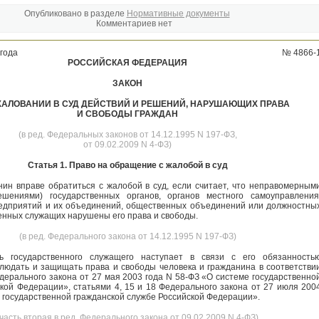
Опубликовано в разделе
Нормативные документы
Комментариев нет
 года
№ 4866-
РОССИЙСКАЯ ФЕДЕРАЦИЯ
ЗАКОН
АЛОВАНИИ В СУД ДЕЙСТВИЙ И РЕШЕНИЙ, НАРУШАЮЩИХ ПРАВА
И СВОБОДЫ ГРАЖДАН
(в ред. Федеральных законов от 14.12.1995 N 197-ФЗ,
от 09.02.2009 N 4-ФЗ)
Статья 1. Право на обращение с жалобой в суд
ин вправе обратиться с жалобой в суд, если считает, что неправомерным
ешениями) государственных органов, органов местного самоуправления
едприятий и их объединений, общественных объединений или должностны
венных служащих нарушены его права и свободы.
(в ред. Федерального закона от 14.12.1995 N 197-ФЗ)
ть государственного служащего наступает в связи с его обязанность
блюдать и защищать права и свободы человека и гражданина в соответстви
едерального закона от 27 мая 2003 года N 58-ФЗ «О системе государственно
кой Федерации», статьями 4, 15 и 18 Федерального закона от 27 июля 200
О государственной гражданской службе Российской Федерации».
(часть вторая в ред. Федерального закона от 09.02.2009 N 4-ФЗ)