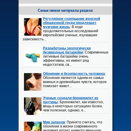
Самые свежие материалы раздела:
Регулярное созерцание женской
обнаженной груди продлевает
мужчине жизнь
: В ходе
продолжительных исследований
европейские ученые, изучавшие
зависимость...
Разработаны экологически
безвредные батарейки
: Современные
литиевые батарейки очень
эффективны, но имеют ряд
недостатков, св...
Обоняние и безопасность человека
:
Обоняние является одним из самых
важных и древнейших чувств, которое
помогает живот...
Ученые создали бронежилет из
паутины
: Бронежилет, как известно,
вещь в некоторых ситуациях более,
чем полезная, однако, е...
Мир запахов
: Принято считать, что
обоняние в жизни современного
человека играет намного меньшую ...