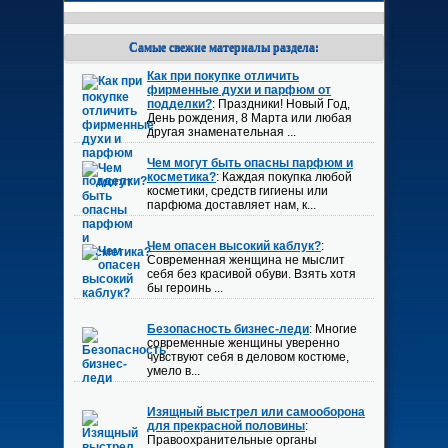
Самые свежие материалы раздела:
Как при покупке отличить
фирменные духи и парфюм от
подделки?
: Праздники! Новый Год,
День рождения, 8 Марта или любая
другая знаменательная ...
Чем могут быть опасны парфюм и
косметика?
: Каждая покупка любой
косметики, средств гигиены или
парфюма доставляет нам, к...
Чем опасен высокий каблук?
:
Современная женщина не мыслит
себя без красивой обуви. Взять хотя
бы героинь ...
Безопасность бизнес-леди
: Многие
современные женщины уверенно
чувствуют себя в деловом костюме,
умело в...
Изящный выстрел или самооборона
для прекрасной половины
:
Правоохранительные органы