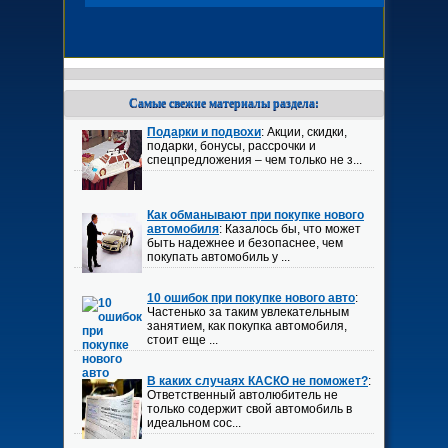
Самые свежие материалы раздела:
Подарки и подвохи
: Акции, скидки,
подарки, бонусы, рассрочки и
спецпредложения – чем только не з...
Как обманывают при покупке нового
автомобиля
: Казалось бы, что может
быть надежнее и безопаснее, чем
покупать автомобиль у ...
10 ошибок при покупке нового авто
:
Частенько за таким увлекательным
занятием, как покупка автомобиля,
стоит еще ...
В каких случаях КАСКО не поможет?
:
Ответственный автолюбитель не
только содержит свой автомобиль в
идеальном сос...