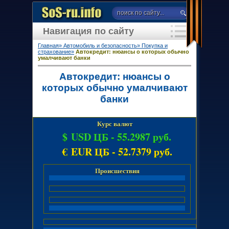
Навигация по сайту
Главная»
Автомобиль и безопасность»
Покупка и
страхование»
Автокредит: нюансы о которых обычно
умалчивают банки
Автокредит: нюансы о
которых обычно умалчивают
банки
Курс валют
$ USD ЦБ -
55.2987 руб.
€ EUR ЦБ -
52.7379 руб.
Происшествия