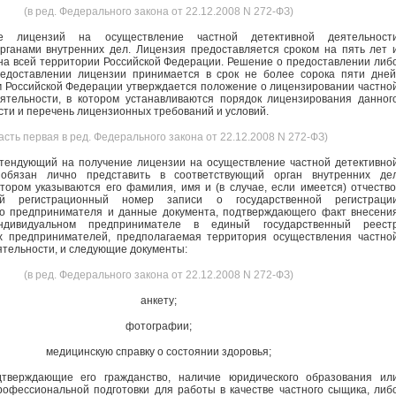
(в ред. Федерального закона от 22.12.2008 N 272-ФЗ)
ие лицензий на осуществление частной детективной деятельност
рганами внутренних дел. Лицензия предоставляется сроком на пять лет 
на всей территории Российской Федерации. Решение о предоставлении либ
редоставлении лицензии принимается в срок не более сорока пяти дней
 Российской Федерации утверждается положение о лицензировании частно
ятельности, в котором устанавливаются порядок лицензирования данног
сти и перечень лицензионных требований и условий.
асть первая в ред. Федерального закона от 22.12.2008 N 272-ФЗ)
тендующий на получение лицензии на осуществление частной детективно
 обязан лично представить в соответствующий орган внутренних де
отором указываются его фамилия, имя и (в случае, если имеется) отчество
ный регистрационный номер записи о государственной регистраци
го предпринимателя и данные документа, подтверждающего факт внесени
дивидуальном предпринимателе в единый государственный реест
х предпринимателей, предполагаемая территория осуществления частно
ятельности, и следующие документы:
(в ред. Федерального закона от 22.12.2008 N 272-ФЗ)
анкету;
фотографии;
медицинскую справку о состоянии здоровья;
дтверждающие его гражданство, наличие юридического образования ил
офессиональной подготовки для работы в качестве частного сыщика, либ