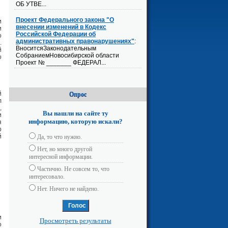
ОБ УТВЕ...
Проект Федерального закона "О
и
внесении изменений в Кодекс
и
Российской Федерации об
о
административных правонарушениях"
:
.
ВноситсяЗаконодательным
й
СобраниемНовосибирской области
о
Проект № _______ ФЕДЕРАЛ...
й
Опрос
л
,
Вы нашли на сайте ту
и
информацию, которую искали?
я
р
й
Да, то что нужно.
Нет, но много другой
интересной информации.
Частично. Не совсем то, что
интересовало.
Нет. Ничего не найдено.
и
Просмотреть результаты
о