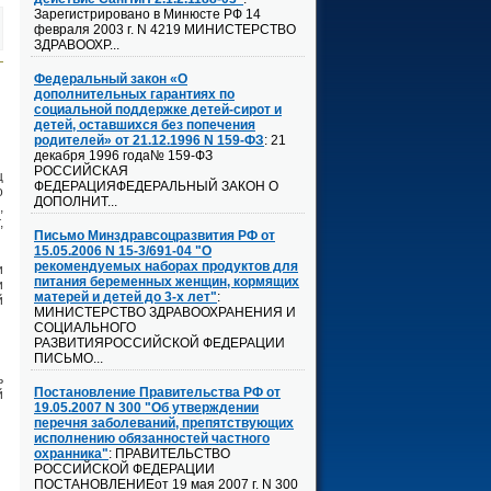
Зарегистрировано в Минюсте РФ 14
февраля 2003 г. N 4219 МИНИСТЕРСТВО
ЗДРАВООХР...
Федеральный закон «О
дополнительных гарантиях по
социальной поддержке детей-сирот и
детей, оставшихся без попечения
родителей» от 21.12.1996 N 159-ФЗ
: 21
декабря 1996 года№ 159-ФЗ
РОССИЙСКАЯ
ц
ФЕДЕРАЦИЯФЕДЕРАЛЬНЫЙ ЗАКОН О
о
ДОПОЛНИТ...
,
,
Письмо Минздравсоцразвития РФ от
15.05.2006 N 15-3/691-04 "О
рекомендуемых наборах продуктов для
и
питания беременных женщин, кормящих
и
матерей и детей до 3-х лет"
:
й
МИНИСТЕРСТВО ЗДРАВООХРАНЕНИЯ И
СОЦИАЛЬНОГО
РАЗВИТИЯРОССИЙСКОЙ ФЕДЕРАЦИИ
ПИСЬМО...
ь
Постановление Правительства РФ от
й
19.05.2007 N 300 "Об утверждении
перечня заболеваний, препятствующих
исполнению обязанностей частного
охранника"
: ПРАВИТЕЛЬСТВО
РОССИЙСКОЙ ФЕДЕРАЦИИ
ПОСТАНОВЛЕНИЕот 19 мая 2007 г. N 300