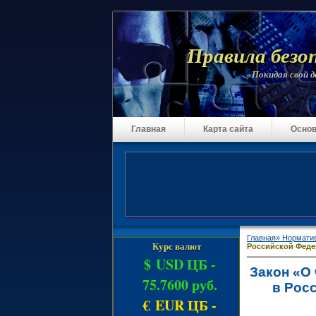
Правила безо
«Покидая свой до
Главная
Карта сайта
Основ
Главная»
Нормати
Курс валют
Российской Федер
$ USD ЦБ -
Закон «О
75.7600 руб.
в Росс
€ EUR ЦБ -