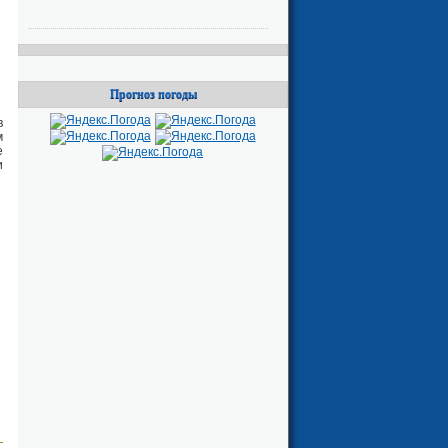
Прогноз погоды
в
м
е
и
я