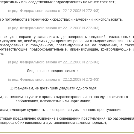
оперативных или следственных подразделениях не менее трех лет;
(в ред. Федерального закона от 22.12.2008 N 272-ФЗ)
 о потребности в технических средствах и намерении их использовать.
(в ред. Федерального закона от 22.12.2008 N 272-ФЗ)
нних дел вправе устанавливать достоверность сведений, изложенных 
 документах, необходимых для принятия решения о выдаче лицензии, в то
обеседования с гражданином, претендующим на ее получение, а такж
оответствующие правоохранительные, лицензирующие, контролирующие 
ны.
(в ред. Федерального закона от 22.12.2008 N 272-ФЗ)
Лицензия не предоставляется:
(в ред. Федерального закона от 22.12.2008 N 272-ФЗ)
1) гражданам, не достигшим двадцати одного года;
м, состоящим на учете в органах здравоохранения по поводу психического
заболевания, алкоголизма или наркомании;
данам, имеющим судимость за совершение умышленного преступления;
которым предъявлено обвинение в совершении преступления (до разрешени
вопроса об их виновности в установленном законом порядке);