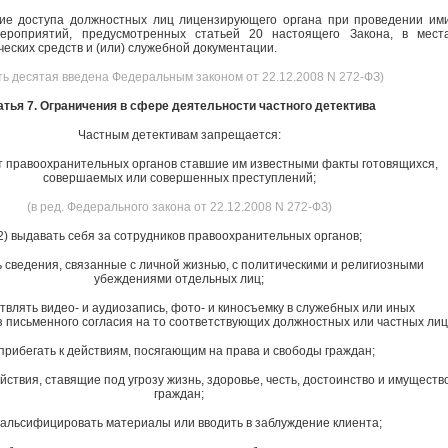
ние доступа должностных лиц лицензирующего органа при проведении им
ероприятий, предусмотренных статьей 20 настоящего Закона, в мест
еских средств и (или) служебной документации.
ть десятая введена Федеральным законом от 22.12.2008 N 272-ФЗ)
атья 7. Ограничения в сфере деятельности частного детектива
Частным детективам запрещается:
от правоохранительных органов ставшие им известными факты готовящихся,
совершаемых или совершенных преступлений;
(в ред. Федерального закона от 22.12.2008 N 272-ФЗ)
2) выдавать себя за сотрудников правоохранительных органов;
ь сведения, связанные с личной жизнью, с политическими и религиозными
убеждениями отдельных лиц;
твлять видео- и аудиозапись, фото- и киносъемку в служебных или иных
 письменного согласия на то соответствующих должностных или частных лиц
 прибегать к действиям, посягающим на права и свободы граждан;
йствия, ставящие под угрозу жизнь, здоровье, честь, достоинство и имуществ
граждан;
фальсифицировать материалы или вводить в заблуждение клиента;