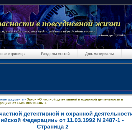
пасности в повседневной жизни
м, веди себя так, как будто видишь перед собой врага»
/Хагакурэ Бусидо/
ные страницы
Разделы статей
Доп. материалы
вные документы»
Закон «О частной детективной и охранной деятельности в
ации» от 11.03.1992 N 2487-1
 частной детективной и охранной деятельност
ийской Федерации» от 11.03.1992 N 2487-1 -
Страница 2