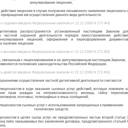
аннулировании лицензии;
 действия лицензии в случае получения письменного заявления лицензиата 
прекращении им осуществления данного вида деятельности.
ть седьмая введена Федеральным законом от 22.12.2008 N 272-ФЗ)
етективов распространяется установленный настоящим Законом дл
я частной охранной деятельности порядок приостановления действи
ннулирования лицензий, оформления и переоформления документов
х наличие лицензии.
ть восьмая введена Федеральным законом от 22.12.2008 N 272-ФЗ)
, связанным с лицензированием и не урегулированным настоящим Законом,
именяются положения законодательства Российской Федерации.
ть девятая введена Федеральным законом от 22.12.2008 N 272-ФЗ)
рушениями осуществления частной детективной деятельности считаются:
лицензиатом в ходе оказания сыскных услуг действий, которые повлекли з
ние прав граждан на неприкосновенность жилища, тайну переписки
еговоров, почтовых, телеграфных и иных сообщений;
 лицензиатом сыскных услуг с использованием запрещенных к применению
технических средств;
цензиатом в целях сыска услуг, не предусмотренных частью второй статьи 
она либо оказываемых без заключения договора, предусмотренного статьей 
она;