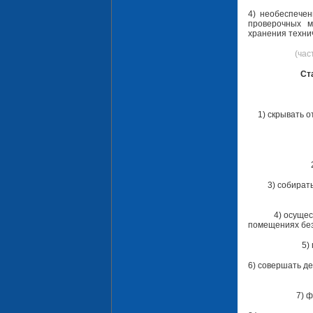
4) необеспече
проверочных м
хранения технич
(час
Ст
1) скрывать 
3) собират
4) осущес
помещениях без
5)
6) совершать де
7) 