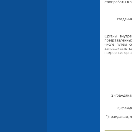
стаж работы в 
сведения
Органы внутре
представленных
числе путем с
запрашивать с
надзорные орга
2) граждана
3) граж
4) гражданам, 