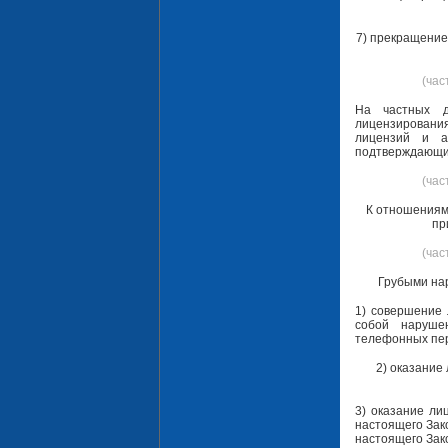
7) прекращение
(час
На частных д
лицензировани
лицензий и а
подтверждающи
(час
К отношениям
пр
(час
Грубыми на
1) совершение 
собой наруше
телефонных пер
2) оказание
3) оказание ли
настоящего Зак
настоящего Зак