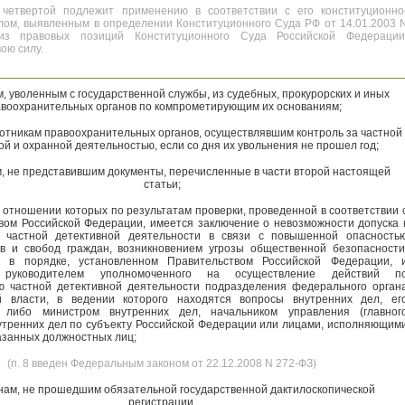
 четвертой подлежит применению в соответствии с его конституционно
ом, выявленным в определении Конституционного Суда РФ от 14.01.2003 
из правовых позиций Конституционного Суда Российской Федерации
ою силу.
м, уволенным с государственной службы, из судебных, прокурорских и иных
воохранительных органов по компрометирующим их основаниям;
отникам правоохранительных органов, осуществлявшим контроль за частной
ой и охранной деятельностью, если со дня их увольнения не прошел год;
м, не представившим документы, перечисленные в части второй настоящей
статьи;
в отношении которых по результатам проверки, проведенной в соответствии 
вом Российской Федерации, имеется заключение о невозможности допуска 
 частной детективной деятельности в связи с повышенной опасность
в и свобод граждан, возникновением угрозы общественной безопасности
е в порядке, установленном Правительством Российской Федерации, 
 руководителем уполномоченного на осуществление действий п
ю частной детективной деятельности подразделения федерального орган
й власти, в ведении которого находятся вопросы внутренних дел, ег
 либо министром внутренних дел, начальником управления (главног
утренних дел по субъекту Российской Федерации или лицами, исполняющим
азанных должностных лиц;
(п. 8 введен Федеральным законом от 22.12.2008 N 272-ФЗ)
анам, не прошедшим обязательной государственной дактилоскопической
регистрации.