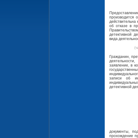
Предоставлен
производится о
действительна 
об отказе в п
Правительством
детективной де
вида деятельно
(ч
Гражданин, пре
деятельности,
заявление, в к
государствен
индивидуально
записи об ин
индивидуальны
детективной де
документы, по
прохождение пр