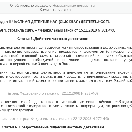
Опубликовано в разделе
Нормативные документы
Комментариев нет
здел II. ЧАСТНАЯ ДЕТЕКТИВНАЯ (СЫСКНАЯ) ДЕЯТЕЛЬНОСТЬ
я 4. Утратила силу. – Федеральный закон от 15.11.2010 N 301-ФЗ.
Статья 5. Действия частных детективов
 сыскной деятельности допускаются устный опрос граждан и должностных ли
), наведение справок, изучение предметов и документов (с письменног
ладельцев), внешний осмотр строений, помещений и других объектов
ля получения необходимой информации в целях оказания услуг
 части первой статьи 3 настоящего Закона.
ении частной сыскной деятельности допускается использование видео- 
ино- и фотосъемки, технических и иных средств, не причиняющих вреда жизн
ждан и окружающей среде, в соответствии с законодательством Российско
(в ред. Федерального закона от 22.12.2008 N 272-ФЗ)
ствления своей деятельности частный детектив обязан соблюдат
тво Российской Федерации в части защиты информации, затрагивающе
 имущество граждан.
часть третья в ред. Федерального закона от 22.12.2008 N 272-ФЗ)
Статья 6. Предоставление лицензий частным детективам