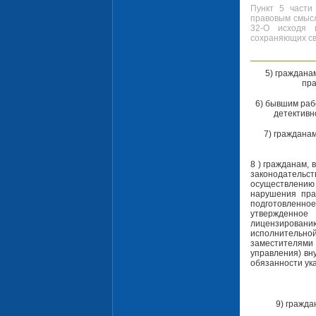
Пункт 5 части
правовым смысл
32-О исходя 
сохраняющих св
5) граждана
пра
6) бывшим раб
детективн
7) граждана
8 ) гражданам, 
законодательст
осуществлению
нарушения пра
подготовленно
утвержденное
лицензировани
исполнительно
заместителями
управления) вн
обязанности ук
9) гражд