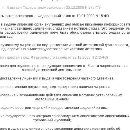
(п. 9 введен Федеральным законом от 22.12.2008 N 272-ФЗ)
ть пятая исключена. – Федеральный закон от 10.01.2003 N 15-ФЗ.
а в выдаче лицензии орган внутренних дел обязан письменно информироват
нина, направившего заявление, с указанием мотивов отказа. Это решение ил
ка рассмотрения заявления могут быть обжалованы в вышестоящий орга
или суд.
олучившему лицензию на осуществление частной детективной деятельности,
одновременно выдается удостоверение частного детектива.
асть шестая в ред. Федерального закона от 22.12.2008 N 272-ФЗ)
енних дел осуществляют следующие полномочия в области лицензирования
частной детективной деятельности:
едоставление лицензии и выдача удостоверения частного детектива;
переоформление документов, подтверждающих наличие лицензии;
ановление и возобновление действия лицензии в случаях, установленных
настоящим Законом;
 ведение реестров лицензий и предоставление сведений из них;
ние государственного контроля за соблюдением лицензиатами лицензионных
требований и условий;
ение в суд с заявлением о приостановлении действия лицензии либо об