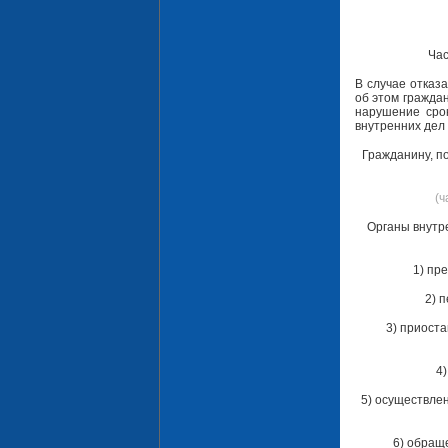
Час
В случае отказ
об этом гражда
нарушение сро
внутренних дел 
Гражданину, п
(ч
Органы внутр
1) пр
2) 
3) приост
4)
5) осуществле
6) обращ