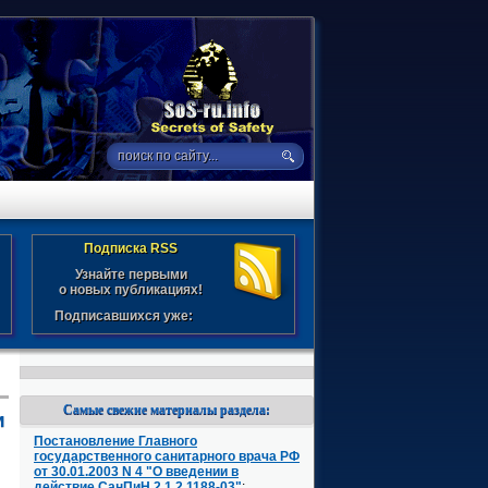
Подписка RSS
Узнайте первыми
о новых публикациях!
Подписавшихся уже:
Самые свежие материалы раздела:
и
Постановление Главного
государственного санитарного врача РФ
от 30.01.2003 N 4 "О введении в
действие СанПиН 2.1.2.1188-03"
: