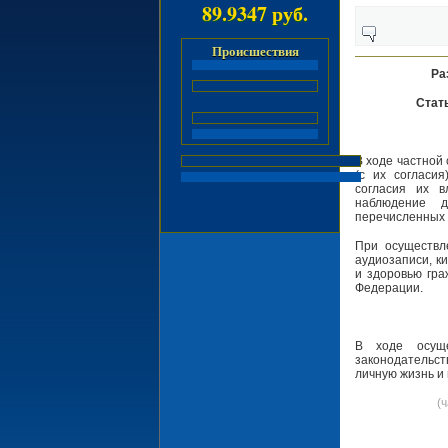
89.9347 руб.
Происшествия
Ра
Стать
В ходе частной
(с их согласия
согласия их в
наблюдение д
перечисленных в
При осуществл
аудиозаписи, к
и здоровью гра
Федерации.
В ходе осуще
законодательс
личную жизнь и
(