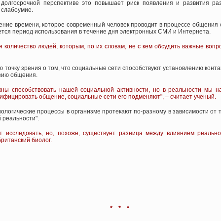
долгосрочной перспективе это повышает риск появления и развития раз
 слабоумие.
ние времени, которое современный человек проводит в процессе общения с
ется период использования в течение дня электронных СМИ и Интернета.
 количество людей, которым, по их словам, не с кем обсудить важные вопро
 точку зрения о том, что социальные сети способствуют установлению конт
зию общения.
ны способствовать нашей социальной активности, но в реальности мы на
нсифицировать общение, социальные сети его подменяют", – считает ученый.
ологические процессы в организме протекают по-разному в зависимости от то
 реальности".
т исследовать, но, похоже, существует разница между влиянием реально
ританский биолог.
* * *