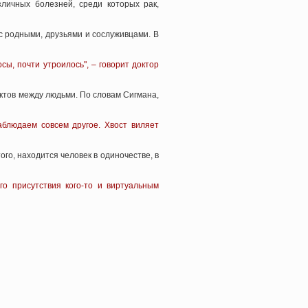
личных болезней, среди которых рак,
 родными, друзьями и сослуживцами. В
сы, почти утроилось", – говорит доктор
актов между людьми. По словам Сигмана,
блюдаем совсем другое. Хвост виляет
го, находится человек в одиночестве, в
го присутствия кого-то и виртуальным