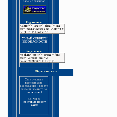
Заранее спасибо!
Код кнопки:
УЗНАЙ СЕКРЕТЫ
БЕЗОПАСНОСТИ
Код ссылки:
Обратная связь
Свои отзывы и
пожелания по
содержанию и работе
сайта присылайте на
наш e–mail
или через
почтовую форму
сайта
.