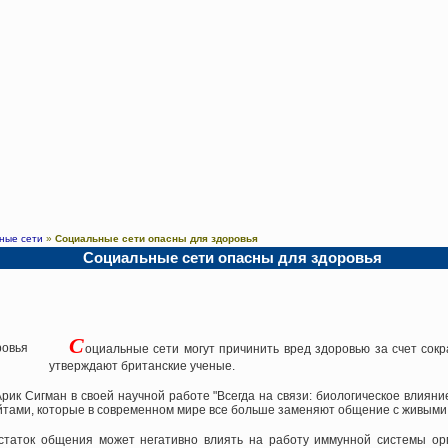
ные сети
»
Социальные сети опасны для здоровья
Социальные сети опасны для здоровья
С
оциальные сети могут причинить вред здоровью за счет со
утверждают британские ученые.
рик Сигман в своей научной работе "Всегда на связи: биологическое влиян
йтами, которые в современном мире все больше заменяют общение с живыми
статок общения может негативно влиять на работу иммунной системы орг