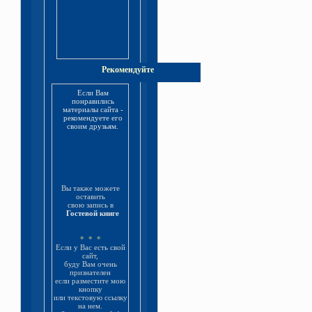
Рекомендуйте
Если Вам
понравились
материалы сайта -
рекомендуете его
своим друзьям.
Вы также можете
оставить
свою запись в
Гостевой книге
* * *
Если у Вас есть свой
сайт,
буду Вам очень
признателен
если разместите мою
кнопку
или текстовую ссылку
на нем.