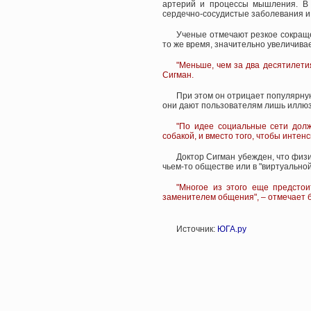
артерий и процессы мышления. В 
сердечно-сосудистые заболевания и
Ученые отмечают резкое сокраще
то же время, значительно увеличива
"Меньше, чем за два десятилетия
Сигман.
При этом он отрицает популярную
они дают пользователям лишь иллю
"По идее социальные сети долж
собакой, и вместо того, чтобы инте
Доктор Сигман убежден, что физи
чьем-то обществе или в "виртуальной
"Многое из этого еще предстои
заменителем общения", – отмечает б
Источник:
ЮГА.ру