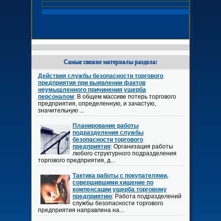
Самые свежие материалы раздела:
Действия службы безопасности торгового
предприятия при выявлении фактов
неумышленного причинения ущерба
персоналом
: В общем массиве потерь торгового
предприятия, определенную, и зачастую,
значительную ...
Планирование работы
подразделения службы
безопасности торгового
предприятия
: Организация работы
любого структурного подразделения
торгового предприятия, д...
Тактика работы с покупателями,
совершившими хищение по
компенсации ущерба торговому
предприятию
: Работа подразделений
службы безопасности торгового
предприятия направлена на...